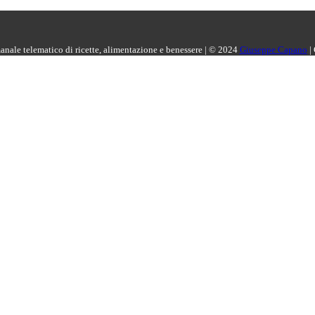
manale telematico di ricette, alimentazione e benessere | © 2024
Giuseppe Capano
|