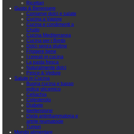
Ricettari
Gusto & Benessere
Conserve dolci e salate
Cucina a Vapore
Cucina e condimenti a
Crudo
Cucina Mediterranea
Cucina per i Bimbi
Dolci senza glutine
Friggere bene
I cereali in cucina
La pasta fresca
Naturalmente dolci
Pesce & Vedure
Salute in Cucina
Buona cucina e basso
indice glicemico
Celiachia
Colesterolo
Diabete
Ipertensione
Dieta antinfiammatoria e
artrite reumatoide
Tumori
Mondo alimentare