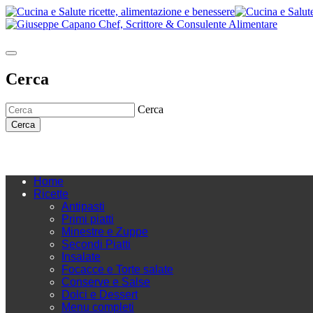
Cerca
Cerca
Cerca
Home
Ricette
Antipasti
Primi piatti
Minestre e Zuppe
Secondi Piatti
Insalate
Focacce e Torte salate
Conserve e Salse
Dolci e Dessert
Menu completi