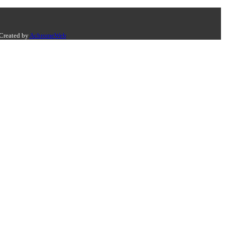
 Created by
AchromeWeb