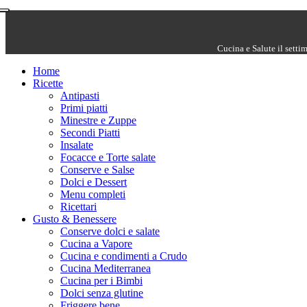
Cucina e Salute il setti
Home
Ricette
Antipasti
Primi piatti
Minestre e Zuppe
Secondi Piatti
Insalate
Focacce e Torte salate
Conserve e Salse
Dolci e Dessert
Menu completi
Ricettari
Gusto & Benessere
Conserve dolci e salate
Cucina a Vapore
Cucina e condimenti a Crudo
Cucina Mediterranea
Cucina per i Bimbi
Dolci senza glutine
Friggere bene