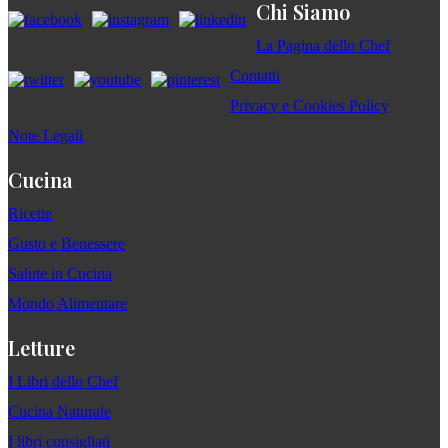
Chi Siamo
La Pagina dello Chef
Contatti
Privacy e Cookies Policy
Note Legali
Cucina
Ricette
Gusto e Benessere
Salute in Cucina
Mondo Alimentare
Letture
I Libri dello Chef
Cucina Naturale
I libri consigliati