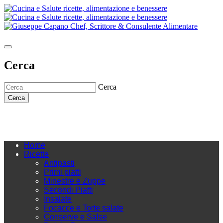
Cerca
Cerca
Cerca
Home
Ricette
Antipasti
Primi piatti
Minestre e Zuppe
Secondi Piatti
Insalate
Focacce e Torte salate
Conserve e Salse