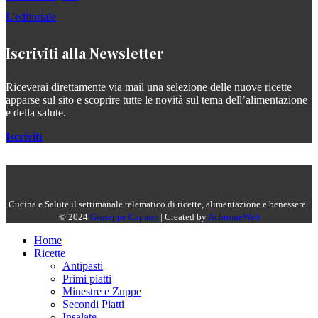
L'editoriale
Iscriviti alla Newsletter
Riceverai direttamente via mail una selezione delle nuove ricette
apparse sul sito e scoprire tutte le novità sul tema dell’alimentazione
e della salute.
Iscriviti
Cucina e Salute il settimanale telematico di ricette, alimentazione e benessere |
© 2024
Giuseppe Capano
| Created by
AchromeWeb
Home
Ricette
Antipasti
Primi piatti
Minestre e Zuppe
Secondi Piatti
Insalate