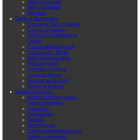
Dolci e Dessert
Menu completi
Ricettari
Gusto & Benessere
Conserve dolci e salate
Cucina a Vapore
Cucina e condimenti a
Crudo
Cucina Mediterranea
Cucina per i Bimbi
Dolci senza glutine
Friggere bene
I cereali in cucina
La pasta fresca
Naturalmente dolci
Pesce & Vedure
Salute in Cucina
Buona cucina e basso
indice glicemico
Celiachia
Colesterolo
Diabete
Ipertensione
Dieta antinfiammatoria e
artrite reumatoide