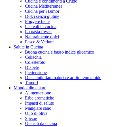
Cucina e condimenti a Crudo
Cucina Mediterranea
Cucina per i Bimbi
Dolci senza glutine
Friggere bene
I cereali in cucina
La pasta fresca
Naturalmente dolci
Pesce & Vedure
Salute in Cucina
Buona cucina e basso indice glicemico
Celiachia
Colesterolo
Diabete
Ipertensione
Dieta antinfiammatoria e artrite reumatoide
Tumori
Mondo alimentare
Alimentazione
Erbe aromatiche
Impasti di salute
Mangiare sano
Olio di oliva
Spezie
Utensili da cucina