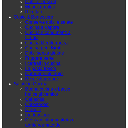
Dolci e Dessert
Menu completi
Ricettari
Gusto & Benessere
Conserve dolci e salate
Cucina a Vapore
Cucina e condimenti a
Crudo
Cucina Mediterranea
Cucina per i Bimbi
Dolci senza glutine
Friggere bene
I cereali in cucina
La pasta fresca
Naturalmente dolci
Pesce & Vedure
Salute in Cucina
Buona cucina e basso
indice glicemico
Celiachia
Colesterolo
Diabete
Ipertensione
Dieta antinfiammatoria e
artrite reumatoide