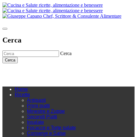
Cerca
Cerca
Cerca
Home
Ricette
Antipasti
Primi piatti
Minestre e Zuppe
Secondi Piatti
Insalate
Focacce e Torte salate
Conserve e Salse