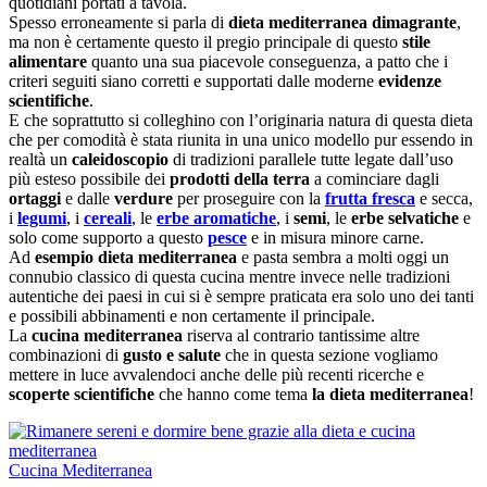
quotidiani portati a tavola.
Spesso erroneamente si parla di
dieta mediterranea dimagrante
,
ma non è certamente questo il pregio principale di questo
stile
alimentare
quanto una sua piacevole conseguenza, a patto che i
criteri seguiti siano corretti e supportati dalle moderne
evidenze
scientifiche
.
E che soprattutto si colleghino con l’originaria natura di questa dieta
che per comodità è stata riunita in una unico modello pur essendo in
realtà un
caleidoscopio
di tradizioni parallele tutte legate dall’uso
più esteso possibile dei
prodotti della terra
a cominciare dagli
ortaggi
e dalle
verdure
per proseguire con la
frutta fresca
e secca,
i
legumi
, i
cereali
, le
erbe aromatiche
, i
semi
, le
erbe selvatiche
e
solo come supporto a questo
pesce
e in misura minore carne.
Ad
esempio dieta mediterranea
e pasta sembra a molti oggi un
connubio classico di questa cucina mentre invece nelle tradizioni
autentiche dei paesi in cui si è sempre praticata era solo uno dei tanti
e possibili abbinamenti e non certamente il principale.
La
cucina mediterranea
riserva al contrario tantissime altre
combinazioni di
gusto e salute
che in questa sezione vogliamo
mettere in luce avvalendoci anche delle più recenti ricerche e
scoperte scientifiche
che hanno come tema
la dieta mediterranea
!
Cucina Mediterranea