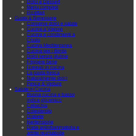
Dolci e Dessert
Menu completi
Ricettari
Gusto & Benessere
Conserve dolci e salate
Cucina a Vapore
Cucina e condimenti a
Crudo
Cucina Mediterranea
Cucina per i Bimbi
Dolci senza glutine
Friggere bene
I cereali in cucina
La pasta fresca
Naturalmente dolci
Pesce & Vedure
Salute in Cucina
Buona cucina e basso
indice glicemico
Celiachia
Colesterolo
Diabete
Ipertensione
Dieta antinfiammatoria e
artrite reumatoide