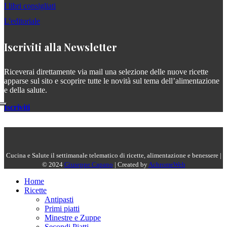
I libri consigliati
L'editoriale
Iscriviti alla Newsletter
Riceverai direttamente via mail una selezione delle nuove ricette
apparse sul sito e scoprire tutte le novità sul tema dell’alimentazione
e della salute.
Iscriviti
Cucina e Salute il settimanale telematico di ricette, alimentazione e benessere |
© 2024
Giuseppe Capano
| Created by
AchromeWeb
Home
Ricette
Antipasti
Primi piatti
Minestre e Zuppe
Secondi Piatti