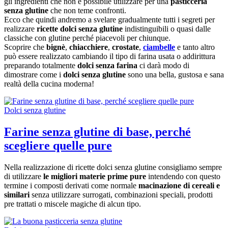
gli ingredienti che non è possibile utilizzare per una
pasticceria
senza glutine
che non teme confronti.
Ecco che quindi andremo a svelare gradualmente tutti i segreti per
realizzare
ricette dolci senza glutine
indistinguibili o quasi dalle
classiche con glutine perché piacevoli per chiunque.
Scoprire che
bignè
,
chiacchiere
,
crostate
,
ciambelle
e tanto altro
può essere realizzato cambiando il tipo di farina usata o addirittura
preparando totalmente
dolci senza farina
ci darà modo di
dimostrare come i
dolci senza glutine
sono una bella, gustosa e sana
realtà della cucina moderna!
Dolci senza glutine
Farine senza glutine di base, perché
scegliere quelle pure
Nella realizzazione di ricette dolci senza glutine consigliamo sempre
di utilizzare
le migliori materie prime pure
intendendo con questo
termine i composti derivati come normale
macinazione di cereali e
similari
senza utilizzare surrogati, combinazioni speciali, prodotti
pre trattati o miscele magiche di alcun tipo.