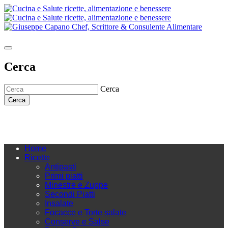
Cerca
Cerca
Cerca
Home
Ricette
Antipasti
Primi piatti
Minestre e Zuppe
Secondi Piatti
Insalate
Focacce e Torte salate
Conserve e Salse