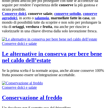
nostri primi articoli per poi proseguire con tutte le accortezze da
seguire per rendere l’esperienza delle
conserve
la più gustosa e
sicura possibile.
Conserve dolci
,
conserve salate
,
conserve sottolio
,
conserve
agrodolci
, in aceto o
salamoia
,
marmellate fatte in casa
, un
mondo di possibilità tutte da scoprire e non solo per prolungare la
vita di
ortaggi
,
verdura
e
frutta
, ma anche per riuscire a
valorizzarle in una chiave diversa dalla solo lavorazione fresca.
Conserve dolci e salate
Le alternative in conserva per bere bene
nel caldo dell’estate
Se la prima scelta è la normale acqua, anche alcune conserve 100%
frutta possono essere un'integrazione accettabile.
Conserve dolci e salate
Conservazione al freddo
Un decalogo per il corretto uso del frigorifero.