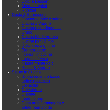
Dolci e Dessert
Menu completi
Ricettari
Gusto & Benessere
Conserve dolci e salate
Cucina a Vapore
Cucina e condimenti a
Crudo
Cucina Mediterranea
Cucina per i Bimbi
Dolci senza glutine
Friggere bene
I cereali in cucina
La pasta fresca
Naturalmente dolci
Pesce & Vedure
Salute in Cucina
Buona cucina e basso
indice glicemico
Celiachia
Colesterolo
Diabete
Ipertensione
Dieta antinfiammatoria e
artrite reumatoide