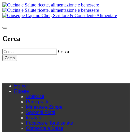
Cerca
Cerca
Cerca
Home
Ricette
Antipasti
Primi piatti
Minestre e Zuppe
Secondi Piatti
Insalate
Focacce e Torte salate
Conserve e Salse