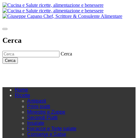
Cerca
Cerca
Cerca
Home
Ricette
Antipasti
Primi piatti
Minestre e Zuppe
Secondi Piatti
Insalate
Focacce e Torte salate
Conserve e Salse