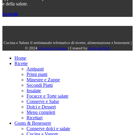
e della salute.
Iscriviti
Cucina e Salute il settimanale telematico di ricette, alimentazione e benessere |
© 2024
Giuseppe Capano
| Created by
AchromeWeb
Home
Ricette
Antipasti
Primi piatti
Minestre e Zuppe
Secondi Piatti
Insalate
Focacce e Torte salate
Conserve e Salse
Dolci e Dessert
Menu completi
Ricettari
Gusto & Benessere
Conserve dolci e salate
Cucina a Vapore