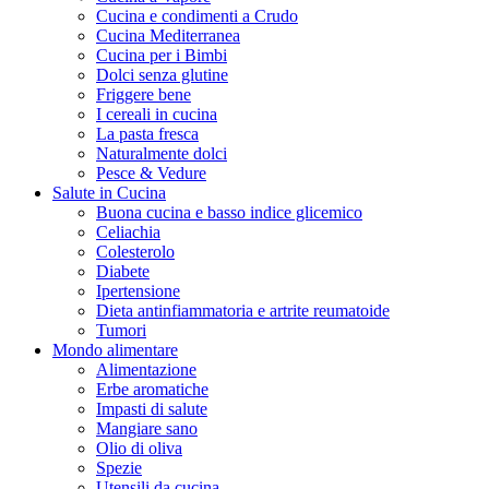
Cucina e condimenti a Crudo
Cucina Mediterranea
Cucina per i Bimbi
Dolci senza glutine
Friggere bene
I cereali in cucina
La pasta fresca
Naturalmente dolci
Pesce & Vedure
Salute in Cucina
Buona cucina e basso indice glicemico
Celiachia
Colesterolo
Diabete
Ipertensione
Dieta antinfiammatoria e artrite reumatoide
Tumori
Mondo alimentare
Alimentazione
Erbe aromatiche
Impasti di salute
Mangiare sano
Olio di oliva
Spezie
Utensili da cucina