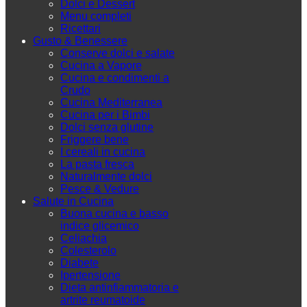
Dolci e Dessert
Menu completi
Ricettari
Gusto & Benessere
Conserve dolci e salate
Cucina a Vapore
Cucina e condimenti a
Crudo
Cucina Mediterranea
Cucina per i Bimbi
Dolci senza glutine
Friggere bene
I cereali in cucina
La pasta fresca
Naturalmente dolci
Pesce & Vedure
Salute in Cucina
Buona cucina e basso
indice glicemico
Celiachia
Colesterolo
Diabete
Ipertensione
Dieta antinfiammatoria e
artrite reumatoide