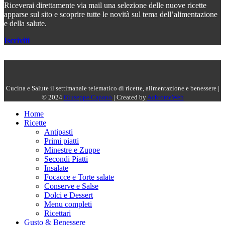
Riceverai direttamente via mail una selezione delle nuove ricette
apparse sul sito e scoprire tutte le novità sul tema dell’alimentazione
e della salute.
Iscriviti
Cucina e Salute il settimanale telematico di ricette, alimentazione e benessere |
© 2024
Giuseppe Capano
| Created by
AchromeWeb
Home
Ricette
Antipasti
Primi piatti
Minestre e Zuppe
Secondi Piatti
Insalate
Focacce e Torte salate
Conserve e Salse
Dolci e Dessert
Menu completi
Ricettari
Gusto & Benessere