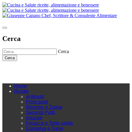
Cerca
Cerca
Cerca
Home
Ricette
Antipasti
Primi piatti
Minestre e Zuppe
Secondi Piatti
Insalate
Focacce e Torte salate
Conserve e Salse