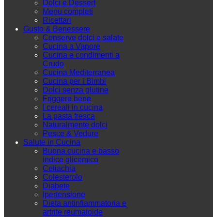
Dolci e Dessert
Menu completi
Ricettari
Gusto & Benessere
Conserve dolci e salate
Cucina a Vapore
Cucina e condimenti a
Crudo
Cucina Mediterranea
Cucina per i Bimbi
Dolci senza glutine
Friggere bene
I cereali in cucina
La pasta fresca
Naturalmente dolci
Pesce & Vedure
Salute in Cucina
Buona cucina e basso
indice glicemico
Celiachia
Colesterolo
Diabete
Ipertensione
Dieta antinfiammatoria e
artrite reumatoide