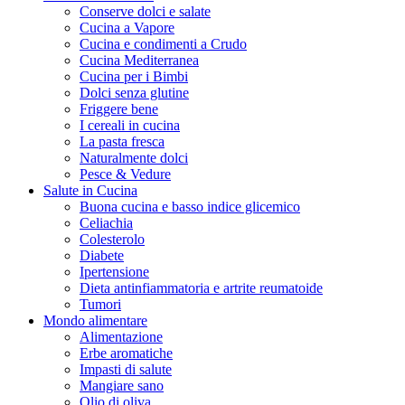
Conserve dolci e salate
Cucina a Vapore
Cucina e condimenti a Crudo
Cucina Mediterranea
Cucina per i Bimbi
Dolci senza glutine
Friggere bene
I cereali in cucina
La pasta fresca
Naturalmente dolci
Pesce & Vedure
Salute in Cucina
Buona cucina e basso indice glicemico
Celiachia
Colesterolo
Diabete
Ipertensione
Dieta antinfiammatoria e artrite reumatoide
Tumori
Mondo alimentare
Alimentazione
Erbe aromatiche
Impasti di salute
Mangiare sano
Olio di oliva