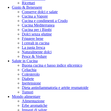
Ricettari
Gusto & Benessere
Conserve dolci e salate
Cucina a Vapore
Cucina e condimenti a Crudo
Cucina Mediterranea
Cucina per i Bimbi
Dolci senza glutine
Friggere bene
I cereali in cucina
La pasta fresca
Naturalmente dolci
Pesce & Vedure
Salute in Cucina
Buona cucina e basso indice glicemico
Celiachia
Colesterolo
Diabete
Ipertensione
Dieta antinfiammatoria e artrite reumatoide
Tumori
Mondo alimentare
Alimentazione
Erbe aromatiche
Impasti di salute