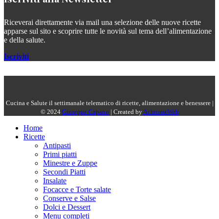
Riceverai direttamente via mail una selezione delle nuove ricette
apparse sul sito e scoprire tutte le novità sul tema dell’alimentazione
e della salute.
Iscriviti
Cucina e Salute il settimanale telematico di ricette, alimentazione e benessere |
© 2024
Giuseppe Capano
| Created by
AchromeWeb
Home
Ricette
Antipasti
Primi piatti
Minestre e Zuppe
Secondi Piatti
Insalate
Focacce e Torte salate
Conserve e Salse
Dolci e Dessert
Menu completi