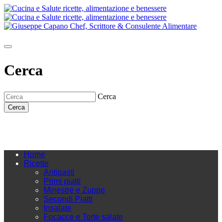
Cerca
Cerca
Cerca
Home
Ricette
Antipasti
Primi piatti
Minestre e Zuppe
Secondi Piatti
Insalate
Focacce e Torte salate