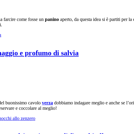
da farcire come fosse un
panino
aperto, da questa idea si è partiti per l
i.
rmaggio e profumo di salvia
 del buonissimo cavolo
verza
dobbiamo indagare meglio e anche se l’orig
servare e coccolare al meglio!