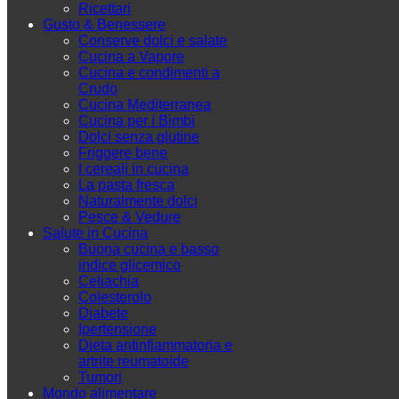
Ricettari
Gusto & Benessere
Conserve dolci e salate
Cucina a Vapore
Cucina e condimenti a
Crudo
Cucina Mediterranea
Cucina per i Bimbi
Dolci senza glutine
Friggere bene
I cereali in cucina
La pasta fresca
Naturalmente dolci
Pesce & Vedure
Salute in Cucina
Buona cucina e basso
indice glicemico
Celiachia
Colesterolo
Diabete
Ipertensione
Dieta antinfiammatoria e
artrite reumatoide
Tumori
Mondo alimentare