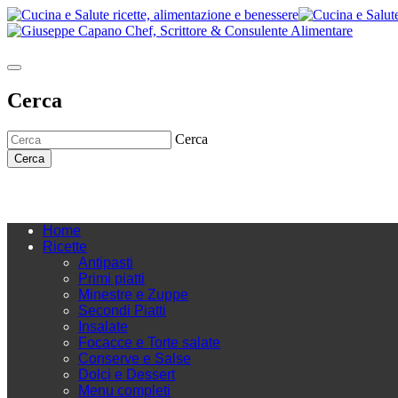
Cerca
Cerca
Cerca
Home
Ricette
Antipasti
Primi piatti
Minestre e Zuppe
Secondi Piatti
Insalate
Focacce e Torte salate
Conserve e Salse
Dolci e Dessert
Menu completi