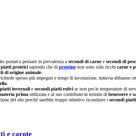
ito portati a pensare in prevalenza a
secondi di carne
e
secondi di pes
piatti proteici
sapendo che di
proteine
non sono solo ricchi
carne e p
ti di origine animale
.
 richiede spesso più impegno e tempi di lavorazione, tuttavia abbiamo ott
ella
.
piatti invernali
e
secondi piatti estivi
se non per le temperature di servi
 materia prima
utilizzata e al suo contributo in termini di
benessere e s
zione del sito perché sarebbe troppo riduttivo ricondurre i
secondi piatt
ti e carote