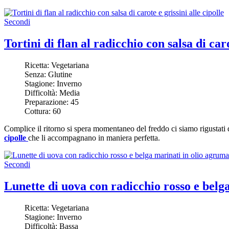
Secondi
Tortini di flan al radicchio con salsa di caro
Ricetta:
Vegetariana
Senza:
Glutine
Stagione:
Inverno
Difficoltà:
Media
Preparazione:
45
Cottura:
60
Complice il ritorno si spera momentaneo del freddo ci siamo rigustati q
cipolle
che li accompagnano in maniera perfetta.
Secondi
Lunette di uova con radicchio rosso e belg
Ricetta:
Vegetariana
Stagione:
Inverno
Difficoltà:
Bassa