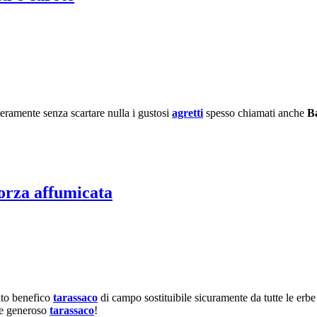
eramente senza scartare nulla i gustosi
agretti
spesso chiamati anche
Ba
morza affumicata
to benefico
tarassaco
di campo sostituibile sicuramente da tutte le erbe
o e generoso
tarassaco
!