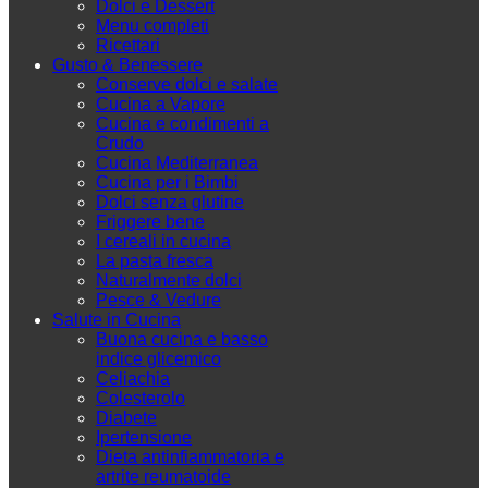
Dolci e Dessert
Menu completi
Ricettari
Gusto & Benessere
Conserve dolci e salate
Cucina a Vapore
Cucina e condimenti a
Crudo
Cucina Mediterranea
Cucina per i Bimbi
Dolci senza glutine
Friggere bene
I cereali in cucina
La pasta fresca
Naturalmente dolci
Pesce & Vedure
Salute in Cucina
Buona cucina e basso
indice glicemico
Celiachia
Colesterolo
Diabete
Ipertensione
Dieta antinfiammatoria e
artrite reumatoide