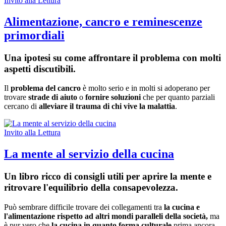
Invito alla Lettura
Alimentazione, cancro e reminescenze
primordiali
Una ipotesi su come affrontare il problema con molti
aspetti discutibili.
Il
problema del cancro
è molto serio e in molti si adoperano per
trovare
strade di aiuto
o
fornire soluzioni
che per quanto parziali
cercano di
alleviare il trauma di chi vive la malattia
.
Invito alla Lettura
La mente al servizio della cucina
Un libro ricco di consigli utili per aprire la mente e
ritrovare l'equilibrio della consapevolezza.
Può sembrare difficile trovare dei collegamenti tra
la cucina e
l'alimentazione rispetto ad altri mondi paralleli della società,
ma
è pur vero che
la cucina in quanto forma culturale
prima ancora