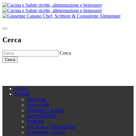
Cerca
Cerca
Cerca
Home
Ricette
Antipasti
Primi piatti
Minestre e Zuppe
Secondi Piatti
Insalate
Focacce e Torte salate
Conserve e Salse