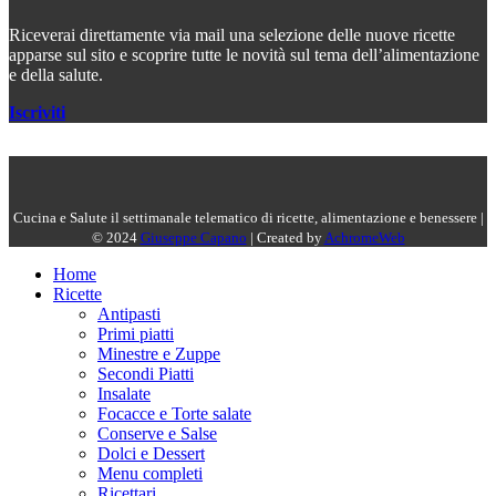
Riceverai direttamente via mail una selezione delle nuove ricette
apparse sul sito e scoprire tutte le novità sul tema dell’alimentazione
e della salute.
Iscriviti
Cucina e Salute il settimanale telematico di ricette, alimentazione e benessere |
© 2024
Giuseppe Capano
| Created by
AchromeWeb
Home
Ricette
Antipasti
Primi piatti
Minestre e Zuppe
Secondi Piatti
Insalate
Focacce e Torte salate
Conserve e Salse
Dolci e Dessert
Menu completi
Ricettari