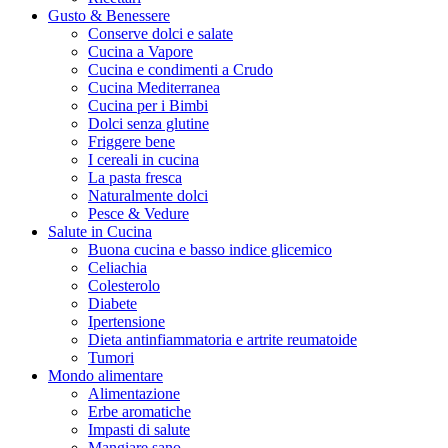
Gusto & Benessere
Conserve dolci e salate
Cucina a Vapore
Cucina e condimenti a Crudo
Cucina Mediterranea
Cucina per i Bimbi
Dolci senza glutine
Friggere bene
I cereali in cucina
La pasta fresca
Naturalmente dolci
Pesce & Vedure
Salute in Cucina
Buona cucina e basso indice glicemico
Celiachia
Colesterolo
Diabete
Ipertensione
Dieta antinfiammatoria e artrite reumatoide
Tumori
Mondo alimentare
Alimentazione
Erbe aromatiche
Impasti di salute
Mangiare sano