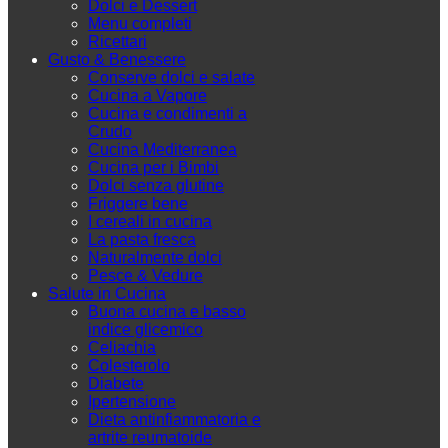
Dolci e Dessert
Menu completi
Ricettari
Gusto & Benessere
Conserve dolci e salate
Cucina a Vapore
Cucina e condimenti a
Crudo
Cucina Mediterranea
Cucina per i Bimbi
Dolci senza glutine
Friggere bene
I cereali in cucina
La pasta fresca
Naturalmente dolci
Pesce & Vedure
Salute in Cucina
Buona cucina e basso
indice glicemico
Celiachia
Colesterolo
Diabete
Ipertensione
Dieta antinfiammatoria e
artrite reumatoide