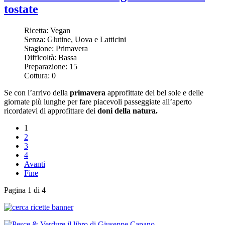
tostate
Ricetta:
Vegan
Senza:
Glutine, Uova e Latticini
Stagione:
Primavera
Difficoltà:
Bassa
Preparazione:
15
Cottura:
0
Se con l’arrivo della
primavera
approfittate del bel sole e delle
giornate più lunghe per fare piacevoli passeggiate all’aperto
ricordatevi di approfittare dei
doni della natura.
1
2
3
4
Avanti
Fine
Pagina 1 di 4