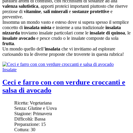
paralleli aromi di contrasto, cibi ricchissimi di sostanze ad alta
valenza salutistica
, apporti proteici importanti piuttosto che riserve
preziose di
vitamine
,
sali minerali
e
sostanze protettive
e
preventive.
Insomma un mondo vasto e esteso dove si supera spesso il semplice
concetto di
insalata mista
e insieme a una tradizionale
insalata
nizzarda
troviamo insalate particolari come le
insalate di quinoa
, le
insalate avocado
e pesce crudo o le insalate composte da sola
frutta
.
Un mondo quello dell’
insalata
che vi invitiamo ad esplorare
curiosando tra le diverse proposte che troverete in questa rubrica!
Insalate
Ceci e farro con con verdure croccanti e
salsa di avocado
Ricetta:
Vegetariana
Senza:
Glutine e Uova
Stagione:
Primavera
Difficoltà:
Bassa
Preparazione:
15
Cottura:
30