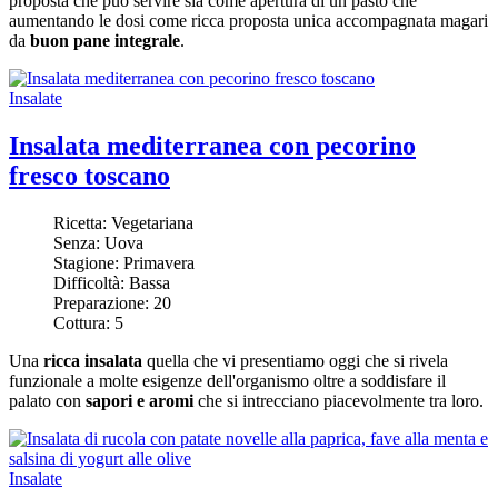
proposta che può servire sia come apertura di un pasto che
aumentando le dosi come ricca proposta unica accompagnata magari
da
buon pane integrale
.
Insalate
Insalata mediterranea con pecorino
fresco toscano
Ricetta:
Vegetariana
Senza:
Uova
Stagione:
Primavera
Difficoltà:
Bassa
Preparazione:
20
Cottura:
5
Una
ricca insalata
quella che vi presentiamo oggi che si rivela
funzionale a molte esigenze dell'organismo oltre a soddisfare il
palato con
sapori e aromi
che si intrecciano piacevolmente tra loro.
Insalate