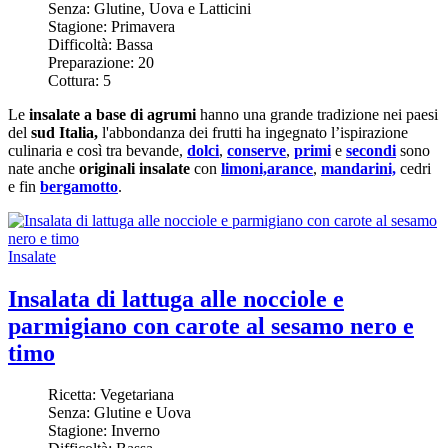
Senza:
Glutine, Uova e Latticini
Stagione:
Primavera
Difficoltà:
Bassa
Preparazione:
20
Cottura:
5
Le
insalate a base di agrumi
hanno una grande tradizione nei paesi
del
sud Italia,
l'abbondanza dei frutti ha ingegnato l’ispirazione
culinaria e così tra bevande,
dolci
,
conserve
,
primi
e
secondi
sono
nate anche
originali insalate
con
limoni,
arance
,
mandarini,
cedri
e fin
bergamotto
.
Insalate
Insalata di lattuga alle nocciole e
parmigiano con carote al sesamo nero e
timo
Ricetta:
Vegetariana
Senza:
Glutine e Uova
Stagione:
Inverno