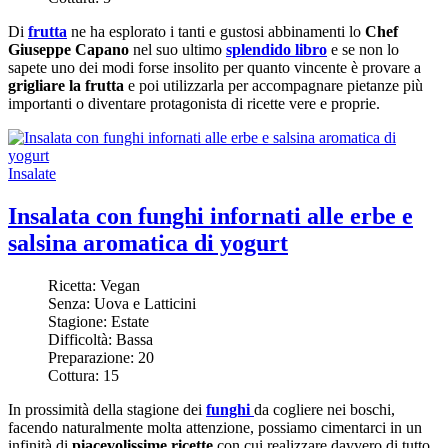
Di
frutta
ne ha esplorato i tanti e gustosi abbinamenti lo
Chef
Giuseppe Capano
nel suo ultimo
splendido libro
e se non lo
sapete uno dei modi forse insolito per quanto vincente è provare a
grigliare la frutta
e poi utilizzarla per accompagnare pietanze più
importanti o diventare protagonista di ricette vere e proprie.
Insalate
Insalata con funghi infornati alle erbe e
salsina aromatica di yogurt
Ricetta:
Vegan
Senza:
Uova e Latticini
Stagione:
Estate
Difficoltà:
Bassa
Preparazione:
20
Cottura:
15
In prossimità della stagione dei
funghi
da cogliere nei boschi,
facendo naturalmente molta attenzione, possiamo cimentarci in un
infinità di
piacevolissime ricette
con cui realizzare davvero di tutto