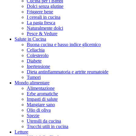
Cucina per i Bimbi
Dolci senza glutine
Friggere bene
I cereali in cucina
La pasta fresca
Naturalmente dolci
Pesce & Vedure
Salute in Cucina
Buona cucina e basso indice glicemico
Celiachia
Colesterolo
Diabete
Ipertensione
Dieta antinfiammatoria e artrite reumatoide
Tumori
Mondo alimentare
Alimentazione
Erbe aromatiche
Impasti di salute
Mangiare sano
Olio di oliva
Spezie
Utensili da cucina
Trucchi utili in cucina
Letture