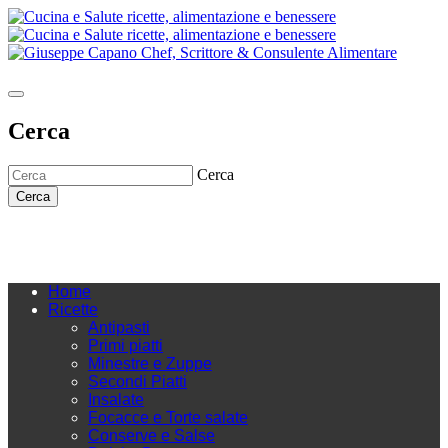
Cerca
Cerca
Cerca
Home
Ricette
Antipasti
Primi piatti
Minestre e Zuppe
Secondi Piatti
Insalate
Focacce e Torte salate
Conserve e Salse