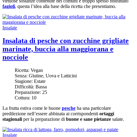
virtuose sostanze contenute nei comuni e troppo spesso bistrattato
fagioli
, questa l’idea alla base della ricetta che presentiamo.
Insalate
Insalata di pesche con zucchine grigliate
marinate, buccia alla maggiorana e
nocciole
Ricetta:
Vegan
Senza:
Glutine, Uova e Latticini
Stagione:
Estate
Difficoltà:
Bassa
Preparazione:
25
Cottura:
10
La frutta estiva come le buone
pesche
ha una particolare
predilezione nell’essere abbinata ai corrispondenti
ortaggi
stagionali
per la preparazione di
buone e sane pietanze
salate.
Insalate