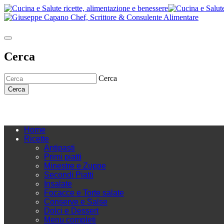
Cerca
Cerca
Cerca
Home
Ricette
Antipasti
Primi piatti
Minestre e Zuppe
Secondi Piatti
Insalate
Focacce e Torte salate
Conserve e Salse
Dolci e Dessert
Menu completi