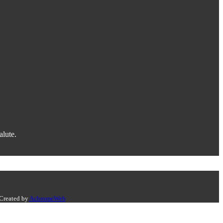
alute.
 Created by
AchromeWeb