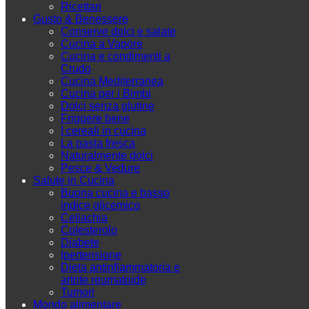
Ricettari
Gusto & Benessere
Conserve dolci e salate
Cucina a Vapore
Cucina e condimenti a
Crudo
Cucina Mediterranea
Cucina per i Bimbi
Dolci senza glutine
Friggere bene
I cereali in cucina
La pasta fresca
Naturalmente dolci
Pesce & Vedure
Salute in Cucina
Buona cucina e basso
indice glicemico
Celiachia
Colesterolo
Diabete
Ipertensione
Dieta antinfiammatoria e
artrite reumatoide
Tumori
Mondo alimentare