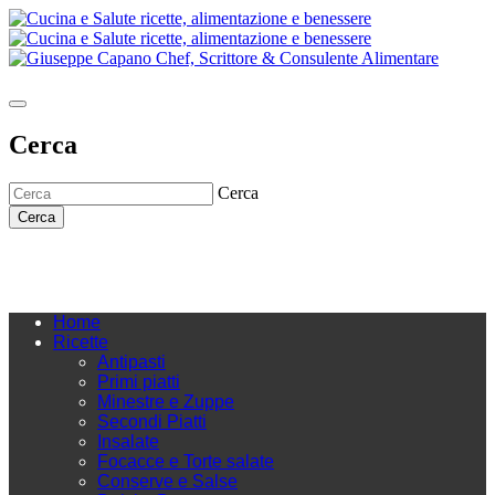
Cerca
Cerca
Cerca
Home
Ricette
Antipasti
Primi piatti
Minestre e Zuppe
Secondi Piatti
Insalate
Focacce e Torte salate
Conserve e Salse