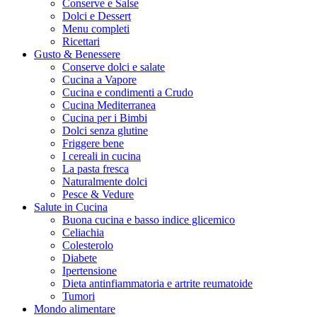
Conserve e Salse
Dolci e Dessert
Menu completi
Ricettari
Gusto & Benessere
Conserve dolci e salate
Cucina a Vapore
Cucina e condimenti a Crudo
Cucina Mediterranea
Cucina per i Bimbi
Dolci senza glutine
Friggere bene
I cereali in cucina
La pasta fresca
Naturalmente dolci
Pesce & Vedure
Salute in Cucina
Buona cucina e basso indice glicemico
Celiachia
Colesterolo
Diabete
Ipertensione
Dieta antinfiammatoria e artrite reumatoide
Tumori
Mondo alimentare