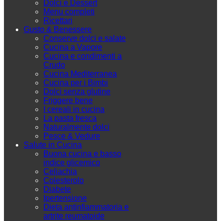
Dolci e Dessert
Menu completi
Ricettari
Gusto & Benessere
Conserve dolci e salate
Cucina a Vapore
Cucina e condimenti a
Crudo
Cucina Mediterranea
Cucina per i Bimbi
Dolci senza glutine
Friggere bene
I cereali in cucina
La pasta fresca
Naturalmente dolci
Pesce & Vedure
Salute in Cucina
Buona cucina e basso
indice glicemico
Celiachia
Colesterolo
Diabete
Ipertensione
Dieta antinfiammatoria e
artrite reumatoide