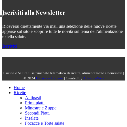
Iscriviti alla Newsletter
Riceverai direttamente via mail una selezione delle nuove ricette
apparse sul sito e scoprire tutte le novità sul tema dell’alimentazione
e della salute.
Iscriviti
Cucina e Salute il settimanale telematico di ricette, alimentazione e benessere |
© 2024
Giuseppe Capano
| Created by
AchromeWeb
Home
Ricette
Antipasti
Primi piatti
Minestre e Zuppe
Secondi Piatti
Insalate
Focacce e Torte salate