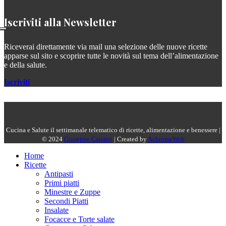
Iscriviti alla Newsletter
Riceverai direttamente via mail una selezione delle nuove ricette
apparse sul sito e scoprire tutte le novità sul tema dell’alimentazione
e della salute.
Iscriviti
Cucina e Salute il settimanale telematico di ricette, alimentazione e benessere |
© 2024
Giuseppe Capano
| Created by
AchromeWeb
Home
Ricette
Antipasti
Primi piatti
Minestre e Zuppe
Secondi Piatti
Insalate
Focacce e Torte salate