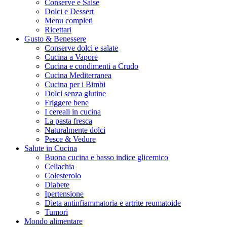
Conserve e Salse
Dolci e Dessert
Menu completi
Ricettari
Gusto & Benessere
Conserve dolci e salate
Cucina a Vapore
Cucina e condimenti a Crudo
Cucina Mediterranea
Cucina per i Bimbi
Dolci senza glutine
Friggere bene
I cereali in cucina
La pasta fresca
Naturalmente dolci
Pesce & Vedure
Salute in Cucina
Buona cucina e basso indice glicemico
Celiachia
Colesterolo
Diabete
Ipertensione
Dieta antinfiammatoria e artrite reumatoide
Tumori
Mondo alimentare