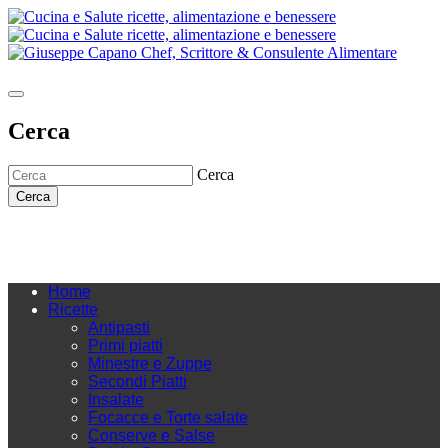
Cerca
Cerca
Cerca
Home
Ricette
Antipasti
Primi piatti
Minestre e Zuppe
Secondi Piatti
Insalate
Focacce e Torte salate
Conserve e Salse