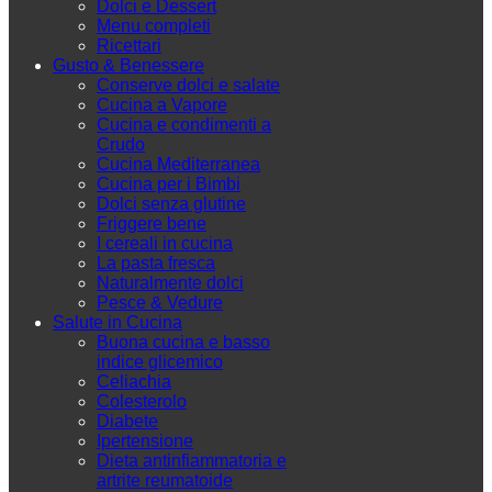
Dolci e Dessert
Menu completi
Ricettari
Gusto & Benessere
Conserve dolci e salate
Cucina a Vapore
Cucina e condimenti a
Crudo
Cucina Mediterranea
Cucina per i Bimbi
Dolci senza glutine
Friggere bene
I cereali in cucina
La pasta fresca
Naturalmente dolci
Pesce & Vedure
Salute in Cucina
Buona cucina e basso
indice glicemico
Celiachia
Colesterolo
Diabete
Ipertensione
Dieta antinfiammatoria e
artrite reumatoide