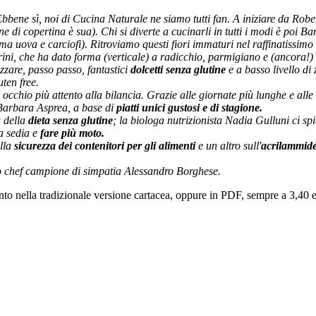
bbene sì, noi di Cucina Naturale ne siamo tutti fan. A iniziare da Robe
 di copertina è sua). Chi si diverte a cucinarli in tutti i modi è poi Ba
tema uova e carciofi). Ritroviamo questi fiori immaturi nel raffinatissi
ni, che ha dato forma (verticale) a radicchio, parmigiano e (ancora!) 
zare, passo passo, fantastici
dolcetti senza glutine
e a basso livello di
uten free.
 occhio più attento alla bilancia. Grazie alle giornate più lunghe e alle
Barbara Asprea, a base di
piatti unici gustosi e di stagione.
a della
dieta senza glutine
; la biologa nutrizionista Nadia Gulluni ci s
la sedia e
fare più moto.
ulla
sicurezza dei contenitori per gli alimenti
e un altro sull'
acrilammid
 lo chef campione di simpatia Alessandro Borghese.
to nella tradizionale versione cartacea, oppure in PDF, sempre a 3,40 