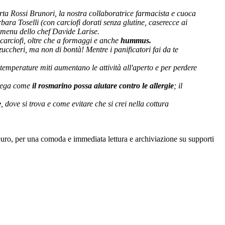
rta Rossi Brunori, la nostra collaboratrice farmacista e cuoca
rbara Toselli (con carciofi dorati senza glutine, caserecce ai
mo menu dello chef Davide Larise.
carciofi, oltre che a formaggi e anche
hummus.
 zuccheri, ma non di bontà! Mentre i panificatori fai da te
 temperature miti aumentano le attività all'aperto e per perdere
piega come
il rosmarino possa aiutare contro le allergie
; il
e
, dove si trova e come evitare che si crei nella cottura
euro, per una comoda e immediata lettura e archiviazione su supporti