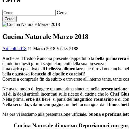
Cerca
Cerca
Cucina Naturale Marzo 2018
Articoli 2018
11 Marzo 2018
Visite: 2188
Anche se il freddo è ancora presente dappertutto la
bella primavera
è
dando in questi giorni segni eloquenti della sua presenza!
Una carica positiva e di
bellezza alimentare
che ritroviamo anche nel
bella e
gustosa focaccia di cipolle e carciofi!
Correte a comprarla fin da subito e troverete all'interno tante, tante cos
Ne avete modo di leggere un anteprima sintetica nella
presentazione u
Al di la degli articoli incentrati sulle ricette di cucina che lo
Chef Giu
Nella prima,
erbe da bere
, si parla del
magnifico rosmarino
e di co
Nella seconda,
vita in campagna
, un bel focus riguarda il
finocchiet
Ma ora vi lasciamo alla presentazione ufficiale,
buona e proficua lettu
Cucina Naturale di marzo: Depuriamoci con gus