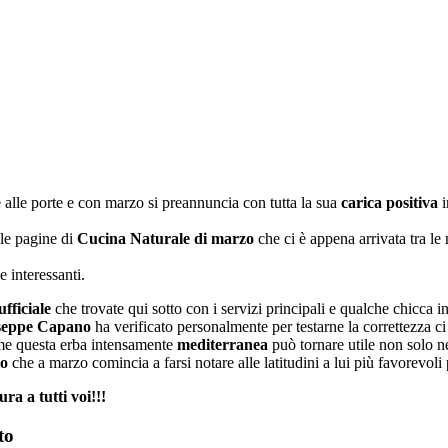
 alle porte e con marzo si preannuncia con tutta la sua
carica positiva
i
le pagine di
Cucina Naturale di marzo
che ci è appena arrivata tra le 
e interessanti.
fficiale
che trovate qui sotto con i servizi principali e qualche chicca in
seppe Capano
ha verificato personalmente per testarne la correttezza ci
me questa erba intensamente
mediterranea
può tornare utile non solo n
to
che a marzo comincia a farsi notare alle latitudini a lui più favorevoli
ra a tutti voi!!!
to