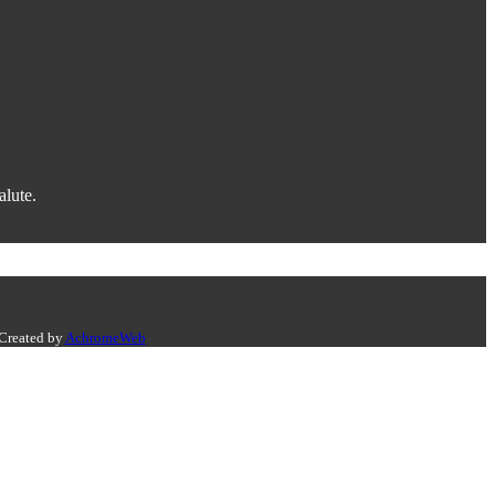
alute.
 Created by
AchromeWeb