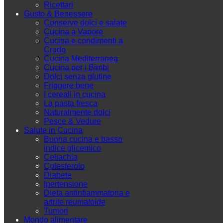
Ricettari
Gusto & Benessere
Conserve dolci e salate
Cucina a Vapore
Cucina e condimenti a
Crudo
Cucina Mediterranea
Cucina per i Bimbi
Dolci senza glutine
Friggere bene
I cereali in cucina
La pasta fresca
Naturalmente dolci
Pesce & Vedure
Salute in Cucina
Buona cucina e basso
indice glicemico
Celiachia
Colesterolo
Diabete
Ipertensione
Dieta antinfiammatoria e
artrite reumatoide
Tumori
Mondo alimentare