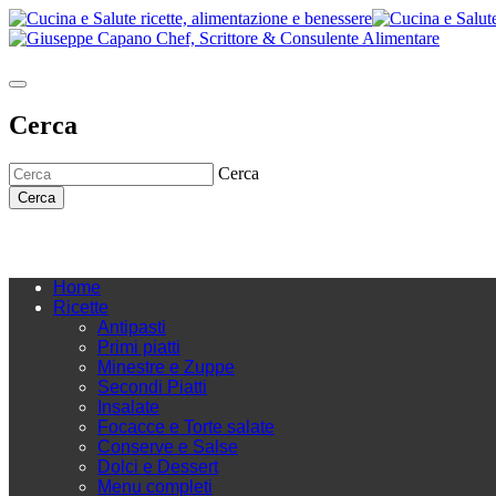
Cerca
Cerca
Cerca
Home
Ricette
Antipasti
Primi piatti
Minestre e Zuppe
Secondi Piatti
Insalate
Focacce e Torte salate
Conserve e Salse
Dolci e Dessert
Menu completi