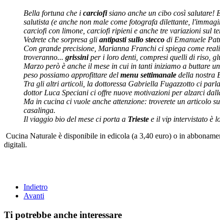
Bella fortuna che i
carciofi
siano anche un cibo così salutare! E
salutista (e anche non male come fotografa dilettante, l'immagine
carciofi con limone, carciofi ripieni e anche tre variazioni sul 
Vedrete che sorpresa gli
antipasti sullo stecco
di Emanuele Patri
Con grande precisione, Marianna Franchi ci spiega come realiz
troveranno...
grissini
per i loro denti, compresi quelli di riso, gl
Marzo però è anche il mese in cui in tanti iniziamo a buttare un
peso possiamo approfittare del
menu settimanale
della nostra 
Tra gli altri articoli, la dottoressa Gabriella Fugazzotto ci parl
dottor Luca Speciani ci offre nuove motivazioni per alzarci dal
Ma in cucina ci vuole anche attenzione: troverete un articolo s
casalinga.
Il viaggio bio del mese ci porta a
Trieste
e il vip intervistato è
Cucina Naturale è disponibile in edicola (a 3,40 euro) o in abbonamen
digitali.
Indietro
Avanti
Ti potrebbe anche interessare