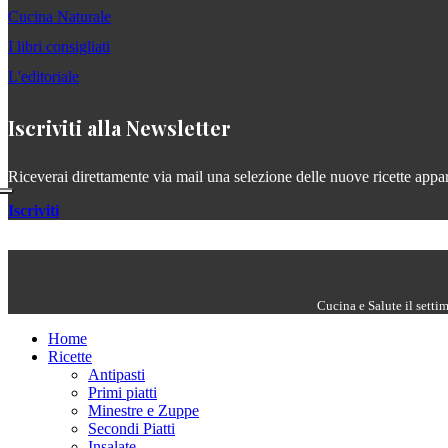
Cucina Naturale
I libri consigliati
L'editoriale
Iscriviti alla Newsletter
Riceverai direttamente via mail una selezione delle nuove ricette apparse
Iscriviti
Cucina e Salute il setti
Home
Ricette
Antipasti
Primi piatti
Minestre e Zuppe
Secondi Piatti
Insalate