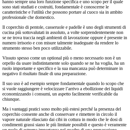
hanno sempre una loro funzione specifica e uno scopo per il quale
sono stati studiati e costruiti, fondamentale è conoscerne le
caratteristiche e l'utilità che possono portare al cuoco sia in ambito
professionale che domestico.
Il coperchio di pentole, casseruole e padelle è uno degli strumenti di
cucina più sottovalutati in assoluto, a volte sorprendentemente non
se ne trova traccia negli ambienti di lavorazione oppure è presente in
numero irrisorio e con misure talmente inadeguate da rendere lo
strumento stesso ben poco utilizzabile.
Vissuto spesso come un optional più o meno necessario non è un
orpello da usare indistintamente solo quando se ne ha voglia, ha un
ruolo importante e specifico e la sua mancanza può determinare in
negativo il risultato finale di una preparazione.
Il suo uso è ad esempio sempre fondamentale quando lo scopo che
si vuole raggiungere è velocizzare l’arrivo a ebollizione dei liquidi
economizzando i consumi, un aspetto facilmente verificabile da
chiunque.
Ma i vantaggi pratici sono molto più estesi perché la presenza del
coperchio consente anche di conservare e rimettere in circolo il
vapore naturale rilasciato dai cibi in cottura in modo che le dosi di
condimenti grassi siano le più limitate possibili e questo è veramente
un ruolo di estrema importanza nel quadro di una preparazione