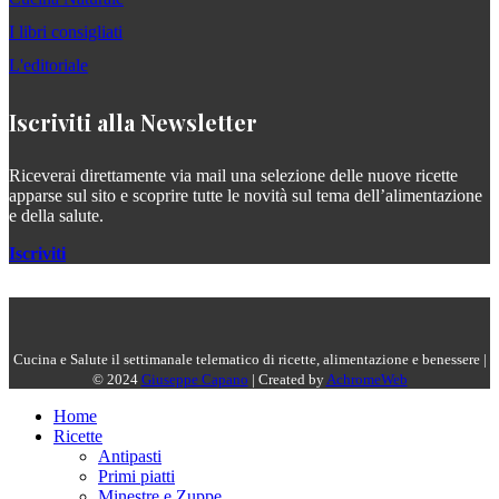
I libri consigliati
L'editoriale
Iscriviti alla Newsletter
Riceverai direttamente via mail una selezione delle nuove ricette
apparse sul sito e scoprire tutte le novità sul tema dell’alimentazione
e della salute.
Iscriviti
Cucina e Salute il settimanale telematico di ricette, alimentazione e benessere |
© 2024
Giuseppe Capano
| Created by
AchromeWeb
Home
Ricette
Antipasti
Primi piatti
Minestre e Zuppe