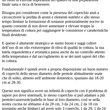
finale sana e ricca di benessere.
Bisogna poi considerare come la presenza del coperchio aiuti a
circoscrivere la perdita di aromi e elementi nutritivi e allo stesso
tempo limitare la formazione di sostanze potenzialmente nocive in
quanto consente di non dover aumentare e elevare troppo la
temperatura di cottura per raggiungere le consistenze e caratteristiche
finali desiderate.
E questo è altamente strategico se siamo buoni e saggi cultori
dell’uso di un olio extravergine di oliva di qualità in cottura, la sua
tutela organolettica e aromatica passa anche da un controllo attento
della temperatura e dal raccoglimento in se dei tanti sapori del cibo
in cottura.
Fondamentale è quindi avere a propria disposizione un buon numero
di coperchi dello stesso diametro delle pentole abitualmente usate
che di solito, almeno nell’ambiente domestico, spaziano dai 18-20
cm ai 28-30.
Questo non significa avere un infinità di coperchi con il problema di
sapere poi dove sistemarli, lo stesso coperchio si può adattare a più
pentole/casseruole/padella in base al loro diametro, così se nella
nostra cucina ne abbiamo 4 da 28 cm, 3 da 24 cm, 2 da 18 cm
possiamo anche limitarci ad avere solo 3 coperchi, 1 da 28, 1 da 24