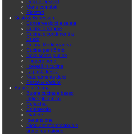
Dolci e Dessert
Menu completi
Ricettari
Gusto & Benessere
Conserve dolci e salate
Cucina a Vapore
Cucina e condimenti a
Crudo
Cucina Mediterranea
Cucina per i Bimbi
Dolci senza glutine
Friggere bene
I cereali in cucina
La pasta fresca
Naturalmente dolci
Pesce & Vedure
Salute in Cucina
Buona cucina e basso
indice glicemico
Celiachia
Colesterolo
Diabete
Ipertensione
Dieta antinfiammatoria e
artrite reumatoide