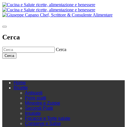
Cerca
Cerca
Cerca
Home
Ricette
Antipasti
Primi piatti
Minestre e Zuppe
Secondi Piatti
Insalate
Focacce e Torte salate
Conserve e Salse