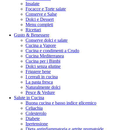
Insalate
Focacce e Torte salate
Conserve e Salse
Dolci e Dessert
Menu completi
Ricettari
Gusto & Benessere
Conserve dolci e salate
Cucina a Vapore
Cucina e condimenti a Crudo
Cucina Mediterranea
Cucina per i Bimbi
Dolci senza glutine
Friggere bene
I cereali in cucina
La pasta fresca
Naturalmente dolci
Pesce & Vedure
Salute in Cucina
Buona cucina e basso indice glicemico
Celiachia
Colesterolo
Diabete
Ipertensione
Dieta antinfiammatoria e artrite reumatoide