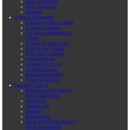
Dolci e Dessert
Menu completi
Ricettari
Gusto & Benessere
Conserve dolci e salate
Cucina a Vapore
Cucina e condimenti a
Crudo
Cucina Mediterranea
Cucina per i Bimbi
Dolci senza glutine
Friggere bene
I cereali in cucina
La pasta fresca
Naturalmente dolci
Pesce & Vedure
Salute in Cucina
Buona cucina e basso
indice glicemico
Celiachia
Colesterolo
Diabete
Ipertensione
Dieta antinfiammatoria e
artrite reumatoide