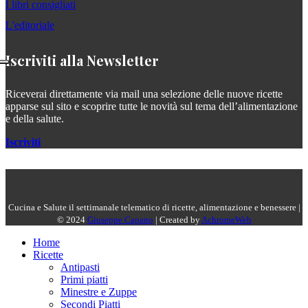
I libri consigliati
L'editoriale
Iscriviti alla Newsletter
Riceverai direttamente via mail una selezione delle nuove ricette
apparse sul sito e scoprire tutte le novità sul tema dell’alimentazione
e della salute.
Iscriviti
Cucina e Salute il settimanale telematico di ricette, alimentazione e benessere |
© 2024
Giuseppe Capano
| Created by
AchromeWeb
Home
Ricette
Antipasti
Primi piatti
Minestre e Zuppe
Secondi Piatti