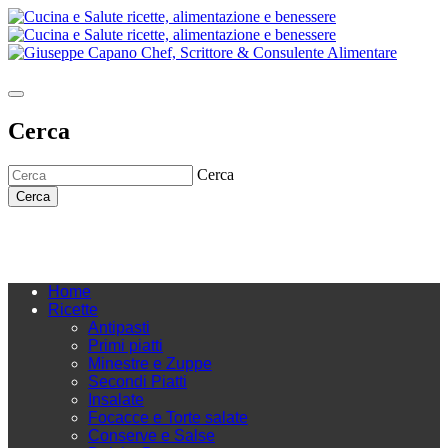
Cerca
Cerca
Cerca
Home
Ricette
Antipasti
Primi piatti
Minestre e Zuppe
Secondi Piatti
Insalate
Focacce e Torte salate
Conserve e Salse