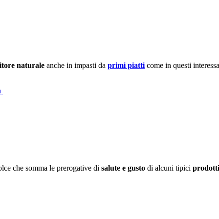
itore naturale
anche in impasti da
primi piatti
come in questi interessa
a
dolce che somma le prerogative di
salute e gusto
di alcuni tipici
prodott