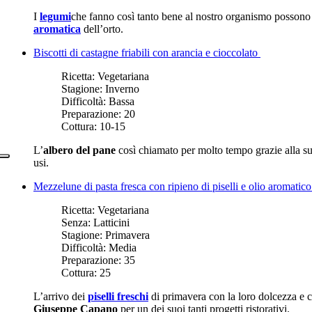
I
legumi
che fanno così tanto bene al nostro organismo possono
aromatica
dell’orto.
Biscotti di castagne friabili con arancia e cioccolato
Ricetta:
Vegetariana
Stagione:
Inverno
Difficoltà:
Bassa
Preparazione:
20
Cottura:
10-15
L’
albero del pane
così chiamato per molto tempo grazie alla su
usi.
Mezzelune di pasta fresca con ripieno di piselli e olio aromatico
Ricetta:
Vegetariana
Senza:
Latticini
Stagione:
Primavera
Difficoltà:
Media
Preparazione:
35
Cottura:
25
L’arrivo dei
piselli freschi
di primavera con la loro dolcezza e c
Giuseppe Capano
per un dei suoi tanti progetti ristorativi.