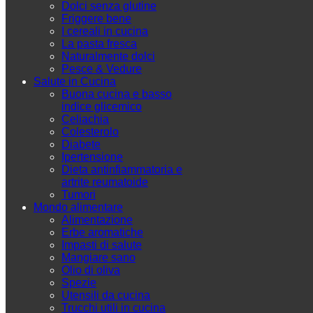
Dolci senza glutine
Friggere bene
I cereali in cucina
La pasta fresca
Naturalmente dolci
Pesce & Vedure
Salute in Cucina
Buona cucina e basso
indice glicemico
Celiachia
Colesterolo
Diabete
Ipertensione
Dieta antinfiammatoria e
artrite reumatoide
Tumori
Mondo alimentare
Alimentazione
Erbe aromatiche
Impasti di salute
Mangiare sano
Olio di oliva
Spezie
Utensili da cucina
Trucchi utili in cucina