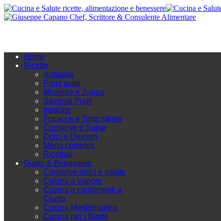
Home
Ricette
Antipasti
Primi piatti
Minestre e Zuppe
Secondi Piatti
Insalate
Focacce e Torte salate
Conserve e Salse
Dolci e Dessert
Menu completi
Ricettari
Gusto & Benessere
Conserve dolci e salate
Cucina a Vapore
Cucina e condimenti a
Crudo
Cucina Mediterranea
Cucina per i Bimbi