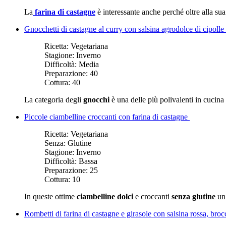
La
farina di castagne
è interessante anche perché oltre alla su
Gnocchetti di castagne al curry con salsina agrodolce di cipolle
Ricetta:
Vegetariana
Stagione:
Inverno
Difficoltà:
Media
Preparazione:
40
Cottura:
40
La categoria degli
gnocchi
è una delle più polivalenti in cucina
Piccole ciambelline croccanti con farina di castagne
Ricetta:
Vegetariana
Senza:
Glutine
Stagione:
Inverno
Difficoltà:
Bassa
Preparazione:
25
Cottura:
10
In queste ottime
ciambelline dolci
e croccanti
senza glutine
un 
Rombetti di farina di castagne e girasole con salsina rossa, broc