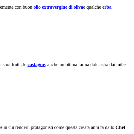
licemente con buon
olio extravergine di oliva
e qualche
erba
i suoi frutti, le
castagne
, anche un ottima farina dolciastra dai mille
te
in cui renderli protagonisti come questa creata anni fa dallo
Chef