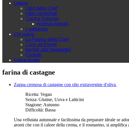
Letture
I libri dello Chef
I libri consigliati
Cucina Naturale
Archivio Articoli
L'editoriale
Chi siamo
La Pagina dello Chef
Corsi ed Eventi
Iscriviti alla Newsletter
Contatti
Cerca ricette
farina di castagne
Zuppa cremosa di castagne con olio extravergine d'oliva
Ricetta:
Vegan
Senza:
Glutine, Uova e Latticini
Stagione:
Autunno
Difficoltà:
Bassa
Una vellutata autunnale e facilissima da preparare ideale se adorat
aromi che con il calore della crema, e il rosmarino, si amplifica 