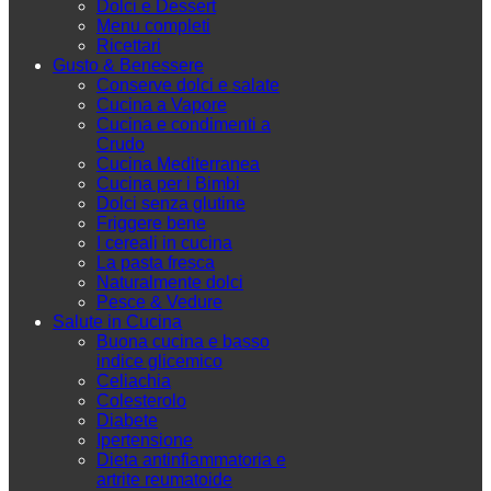
Dolci e Dessert
Menu completi
Ricettari
Gusto & Benessere
Conserve dolci e salate
Cucina a Vapore
Cucina e condimenti a
Crudo
Cucina Mediterranea
Cucina per i Bimbi
Dolci senza glutine
Friggere bene
I cereali in cucina
La pasta fresca
Naturalmente dolci
Pesce & Vedure
Salute in Cucina
Buona cucina e basso
indice glicemico
Celiachia
Colesterolo
Diabete
Ipertensione
Dieta antinfiammatoria e
artrite reumatoide