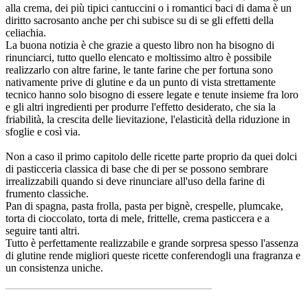
alla crema, dei più tipici cantuccini o i romantici baci di dama è un
diritto sacrosanto anche per chi subisce su di se gli effetti della
celiachia.
La buona notizia è che grazie a questo libro non ha bisogno di
rinunciarci, tutto quello elencato e moltissimo altro è possibile
realizzarlo con altre farine, le tante farine che per fortuna sono
nativamente prive di glutine e da un punto di vista strettamente
tecnico hanno solo bisogno di essere legate e tenute insieme fra loro
e gli altri ingredienti per produrre l'effetto desiderato, che sia la
friabilità, la crescita delle lievitazione, l'elasticità della riduzione in
sfoglie e così via.
Non a caso il primo capitolo delle ricette parte proprio da quei dolci
di pasticceria classica di base che di per se possono sembrare
irrealizzabili quando si deve rinunciare all'uso della farine di
frumento classiche.
Pan di spagna, pasta frolla, pasta per bignè, crespelle, plumcake,
torta di cioccolato, torta di mele, frittelle, crema pasticcera e a
seguire tanti altri.
Tutto è perfettamente realizzabile e grande sorpresa spesso l'assenza
di glutine rende migliori queste ricette conferendogli una fragranza e
un consistenza uniche.