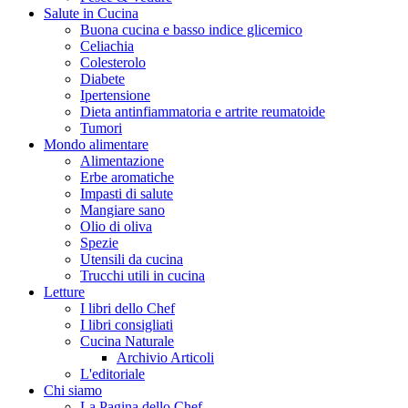
Salute in Cucina
Buona cucina e basso indice glicemico
Celiachia
Colesterolo
Diabete
Ipertensione
Dieta antinfiammatoria e artrite reumatoide
Tumori
Mondo alimentare
Alimentazione
Erbe aromatiche
Impasti di salute
Mangiare sano
Olio di oliva
Spezie
Utensili da cucina
Trucchi utili in cucina
Letture
I libri dello Chef
I libri consigliati
Cucina Naturale
Archivio Articoli
L'editoriale
Chi siamo
La Pagina dello Chef