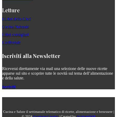
Letture
I Libri dello Chef
Cucina Naturale
I libri consigliati
L'editoriale
Iscriviti alla Newsletter
Riceverai direttamente via mail una selezione delle nuove ricette
apparse sul sito e scoprire tutte le novità sul tema dell’alimentazione
e della salute.
Iscriviti
Cucina e Salute il settimanale telematico di ricette, alimentazione e benessere |
© 2024
Giuseppe Capano
| Created by
AchromeWeb