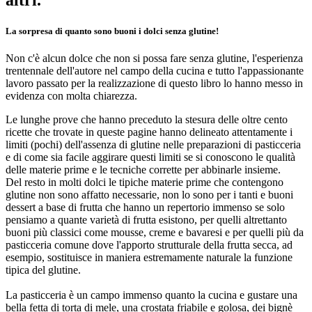
altri.
La sorpresa di quanto sono buoni i dolci senza glutine!
Non c'è alcun dolce che non si possa fare senza glutine, l'esperienza
trentennale dell'autore nel campo della cucina e tutto l'appassionante
lavoro passato per la realizzazione di questo libro lo hanno messo in
evidenza con molta chiarezza.
Le lunghe prove che hanno preceduto la stesura delle oltre cento
ricette che trovate in queste pagine hanno delineato attentamente i
limiti (pochi) dell'assenza di glutine nelle preparazioni di pasticceria
e di come sia facile aggirare questi limiti se si conoscono le qualità
delle materie prime e le tecniche corrette per abbinarle insieme.
Del resto in molti dolci le tipiche materie prime che contengono
glutine non sono affatto necessarie, non lo sono per i tanti e buoni
dessert a base di frutta che hanno un repertorio immenso se solo
pensiamo a quante varietà di frutta esistono, per quelli altrettanto
buoni più classici come mousse, creme e bavaresi e per quelli più da
pasticceria comune dove l'apporto strutturale della frutta secca, ad
esempio, sostituisce in maniera estremamente naturale la funzione
tipica del glutine.
La pasticceria è un campo immenso quanto la cucina e gustare una
bella fetta di torta di mele, una crostata friabile e golosa, dei bignè