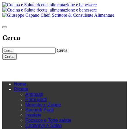
Cerca
Cerca
Cerca
Home
Ricette
Antipasti
Primi piatti
Minestre e Zuppe
Secondi Piatti
Insalate
Focacce e Torte salate
Conserve e Salse