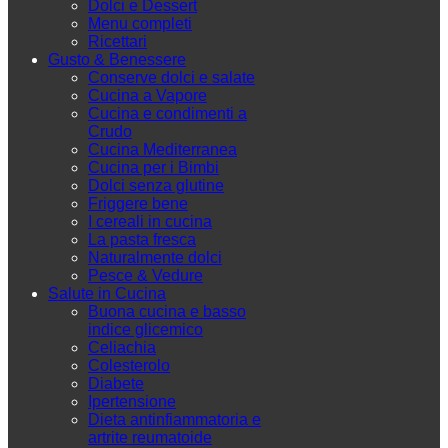
Dolci e Dessert
Menu completi
Ricettari
Gusto & Benessere
Conserve dolci e salate
Cucina a Vapore
Cucina e condimenti a
Crudo
Cucina Mediterranea
Cucina per i Bimbi
Dolci senza glutine
Friggere bene
I cereali in cucina
La pasta fresca
Naturalmente dolci
Pesce & Vedure
Salute in Cucina
Buona cucina e basso
indice glicemico
Celiachia
Colesterolo
Diabete
Ipertensione
Dieta antinfiammatoria e
artrite reumatoide