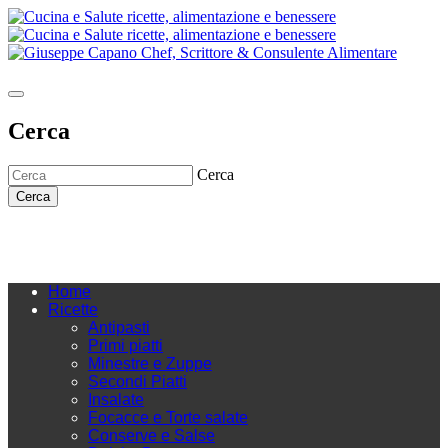
Cerca
Cerca
Cerca
Home
Ricette
Antipasti
Primi piatti
Minestre e Zuppe
Secondi Piatti
Insalate
Focacce e Torte salate
Conserve e Salse