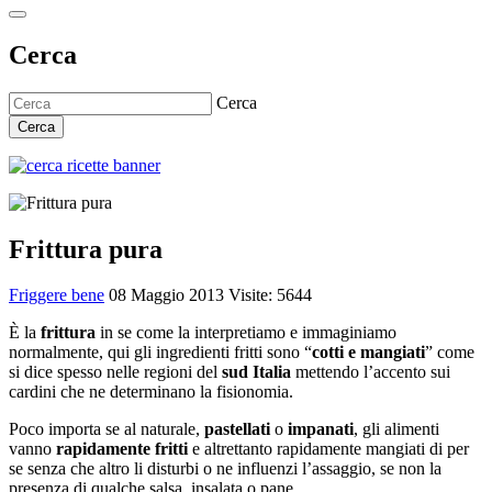
Cerca
Cerca
Cerca
Frittura pura
Friggere bene
08 Maggio 2013
Visite: 5644
È la
frittura
in se come la interpretiamo e immaginiamo
normalmente, qui gli ingredienti fritti sono “
cotti e mangiati
” come
si dice spesso nelle regioni del
sud Italia
mettendo l’accento sui
cardini che ne determinano la fisionomia.
Poco importa se al naturale,
pastellati
o
impanati
, gli alimenti
vanno
rapidamente fritti
e altrettanto rapidamente mangiati di per
se senza che altro li disturbi o ne influenzi l’assaggio, se non la
presenza di qualche salsa, insalata o pane.