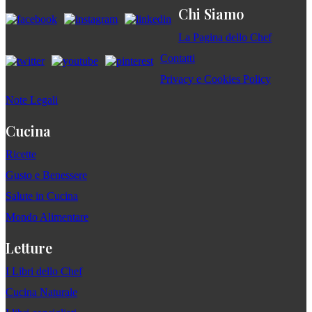
Chi Siamo
La Pagina dello Chef
Contatti
Privacy e Cookies Policy
Note Legali
Cucina
Ricette
Gusto e Benessere
Salute in Cucina
Mondo Alimentare
Letture
I Libri dello Chef
Cucina Naturale