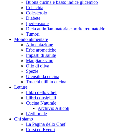
Buona cucina e basso indice glicemico
Celiachia
Colesterolo
Diabete
Ipertensione
Dieta antinfiammatoria e artrite reumatoide
Tumori
Mondo alimentare
Alimentazione
Erbe aromatiche
Impasti di salute
Mangiare sano
Olio di oliva
Spezie
Utensili da cucina
Trucchi utili in cucina
Letture
I libri dello Chef
I libri consigliati
Cucina Naturale
Archivio Articoli
L'editoriale
Chi siamo
La Pagina dello Chef
Corsi ed Eventi