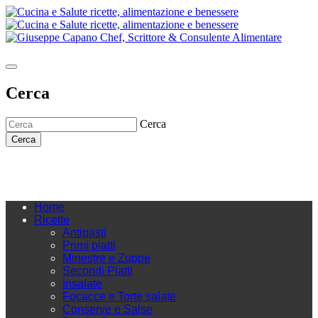
Cerca
Cerca
Cerca
Home
Ricette
Antipasti
Primi piatti
Minestre e Zuppe
Secondi Piatti
Insalate
Focacce e Torte salate
Conserve e Salse