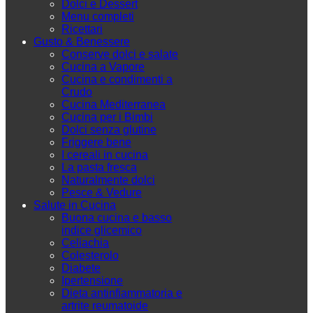
Dolci e Dessert
Menu completi
Ricettari
Gusto & Benessere
Conserve dolci e salate
Cucina a Vapore
Cucina e condimenti a
Crudo
Cucina Mediterranea
Cucina per i Bimbi
Dolci senza glutine
Friggere bene
I cereali in cucina
La pasta fresca
Naturalmente dolci
Pesce & Vedure
Salute in Cucina
Buona cucina e basso
indice glicemico
Celiachia
Colesterolo
Diabete
Ipertensione
Dieta antinfiammatoria e
artrite reumatoide