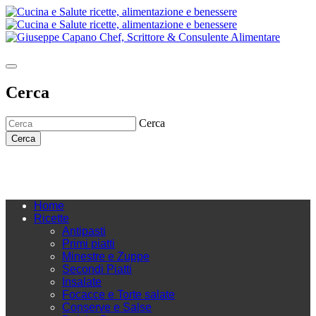
Cerca
Cerca
Cerca
Home
Ricette
Antipasti
Primi piatti
Minestre e Zuppe
Secondi Piatti
Insalate
Focacce e Torte salate
Conserve e Salse