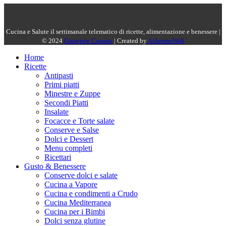
Cucina e Salute il settimanale telematico di ricette, alimentazione e benessere |
© 2024
Giuseppe Capano
| Created by
AchromeWeb
Home
Ricette
Antipasti
Primi piatti
Minestre e Zuppe
Secondi Piatti
Insalate
Focacce e Torte salate
Conserve e Salse
Dolci e Dessert
Menu completi
Ricettari
Gusto & Benessere
Conserve dolci e salate
Cucina a Vapore
Cucina e condimenti a Crudo
Cucina Mediterranea
Cucina per i Bimbi
Dolci senza glutine