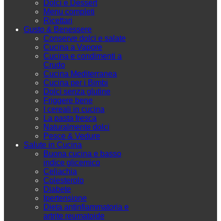
Dolci e Dessert
Menu completi
Ricettari
Gusto & Benessere
Conserve dolci e salate
Cucina a Vapore
Cucina e condimenti a
Crudo
Cucina Mediterranea
Cucina per i Bimbi
Dolci senza glutine
Friggere bene
I cereali in cucina
La pasta fresca
Naturalmente dolci
Pesce & Vedure
Salute in Cucina
Buona cucina e basso
indice glicemico
Celiachia
Colesterolo
Diabete
Ipertensione
Dieta antinfiammatoria e
artrite reumatoide