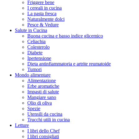
Friggere bene
I cereali in cucina
La pasta fresca
Naturalmente dolci
Pesce & Vedure
Salute in Cucina
Buona cucina e basso indice glicemico
Celiachia
Colesterolo
Diabete
Ipertensione
Dieta antinfiammatoria e artrite reumatoide
Tumori
Mondo alimentare
Alimentazione
Erbe aromatiche
Impasti di salute
Mangiare sano
Olio di oliva
Spezie
Utensili da cucina
Trucchi utili in cucina
Letture
I libri dello Chef
I libri consigliati