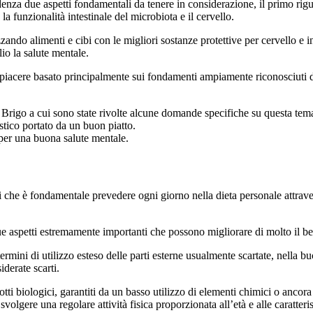
enza due aspetti fondamentali da tenere in considerazione, il primo rigua
a funzionalità intestinale del microbiota e il cervello.
izzando alimenti e cibi con le migliori sostanze protettive per cervello
lio la salute mentale.
e piacere basato principalmente sui fondamenti ampiamente riconosciuti de
Brigo a cui sono state rivolte alcune domande specifiche su questa temati
istico portato da un buon piatto.
 per una buona salute mentale.
li che è fondamentale prevedere ogni giorno nella dieta personale attrav
e aspetti estremamente importanti che possono migliorare di molto il be
 termini di utilizzo esteso delle parti esterne usualmente scartate, nella
iderate scarti.
dotti biologici, garantiti da un basso utilizzo di elementi chimici o anco
svolgere una regolare attività fisica proporzionata all’età e alle caratte