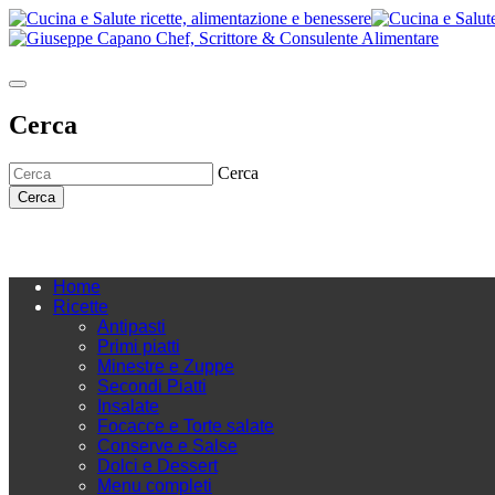
Cerca
Cerca
Cerca
Home
Ricette
Antipasti
Primi piatti
Minestre e Zuppe
Secondi Piatti
Insalate
Focacce e Torte salate
Conserve e Salse
Dolci e Dessert
Menu completi