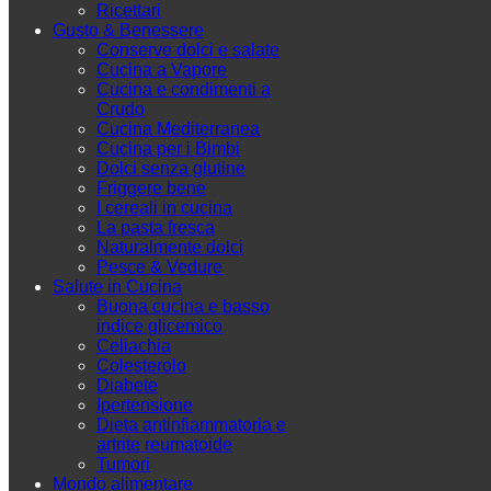
Ricettari
Gusto & Benessere
Conserve dolci e salate
Cucina a Vapore
Cucina e condimenti a
Crudo
Cucina Mediterranea
Cucina per i Bimbi
Dolci senza glutine
Friggere bene
I cereali in cucina
La pasta fresca
Naturalmente dolci
Pesce & Vedure
Salute in Cucina
Buona cucina e basso
indice glicemico
Celiachia
Colesterolo
Diabete
Ipertensione
Dieta antinfiammatoria e
artrite reumatoide
Tumori
Mondo alimentare