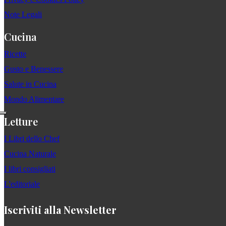
Note Legali
Cucina
Ricette
Gusto e Benessere
Salute in Cucina
Mondo Alimentare
Letture
I Libri dello Chef
Cucina Naturale
I libri consigliati
L'editoriale
Iscriviti alla Newsletter