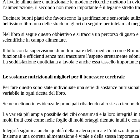
A livello alimentare e nutrizionale le moderne ricerche mettono in evid
l’alimentazione, il secondo non meno importante è il legame stretto tra l
Cucinare buoni piatti che favoriscono la gratificazione sensoriale util
bellissimo libro una delle strade migliori da seguire per tutelare al meg
Nel libro si segue questo obbiettivo e si traccia un percorso di gusto 
scientifiche in campo alimentare.
Il tutto con la supervisione di un luminare della medicina come Bruno 
funzionali e efficienti senza mai trascurare l’aspetto strettamente edon
La soddisfazione quotidiana a tavola è anche essa tassello importante
Le sostanze nutrizionali migliori per il benessere cerebrale
Per fare questo sono state individuate una serie di sostanze nutriziona
variabile in ogni ricetta del libro.
Se ne mettono in evidenza le principali ribadendo allo stesso tempo du
La varietà più ampia possibile dei cibi consumati e la loro integrità in
molti frutti così come nelle foglie di molti ortaggi ritenute inutili e cons
Integrità significa anche qualità della materia prima e l’utilizzo di pro
Insieme a una corretta alimentazione è vitale e della stessa importanza 