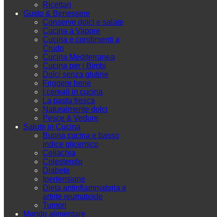
Ricettari
Gusto & Benessere
Conserve dolci e salate
Cucina a Vapore
Cucina e condimenti a
Crudo
Cucina Mediterranea
Cucina per i Bimbi
Dolci senza glutine
Friggere bene
I cereali in cucina
La pasta fresca
Naturalmente dolci
Pesce & Vedure
Salute in Cucina
Buona cucina e basso
indice glicemico
Celiachia
Colesterolo
Diabete
Ipertensione
Dieta antinfiammatoria e
artrite reumatoide
Tumori
Mondo alimentare