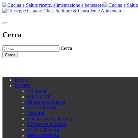
Cerca
Cerca
Cerca
Home
Ricette
Antipasti
Primi piatti
Minestre e Zuppe
Secondi Piatti
Insalate
Focacce e Torte salate
Conserve e Salse
Dolci e Dessert
Menu completi