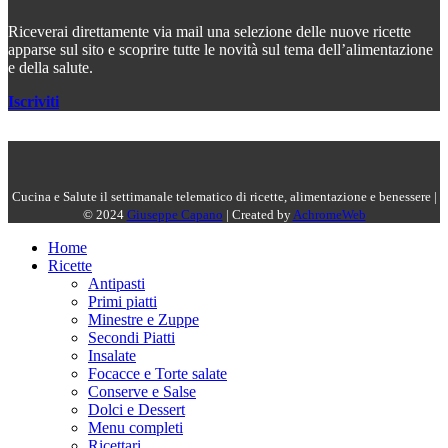
Riceverai direttamente via mail una selezione delle nuove ricette
apparse sul sito e scoprire tutte le novità sul tema dell’alimentazione
e della salute.
Iscriviti
Cucina e Salute il settimanale telematico di ricette, alimentazione e benessere |
© 2024
Giuseppe Capano
| Created by
AchromeWeb
Home
Ricette
Antipasti
Primi piatti
Minestre e Zuppe
Secondi Piatti
Insalate
Focacce e Torte salate
Conserve e Salse
Dolci e Dessert
Menu completi
Ricettari