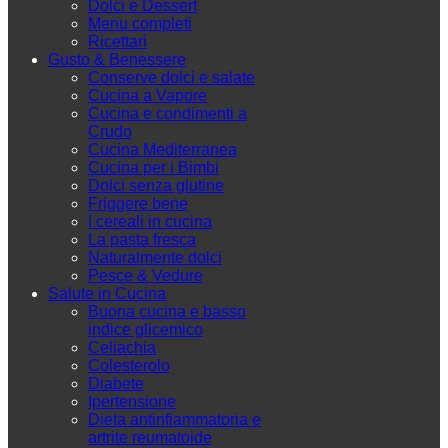
Dolci e Dessert
Menu completi
Ricettari
Gusto & Benessere
Conserve dolci e salate
Cucina a Vapore
Cucina e condimenti a
Crudo
Cucina Mediterranea
Cucina per i Bimbi
Dolci senza glutine
Friggere bene
I cereali in cucina
La pasta fresca
Naturalmente dolci
Pesce & Vedure
Salute in Cucina
Buona cucina e basso
indice glicemico
Celiachia
Colesterolo
Diabete
Ipertensione
Dieta antinfiammatoria e
artrite reumatoide