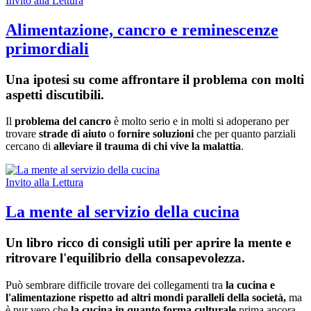
Invito alla Lettura
Alimentazione, cancro e reminescenze
primordiali
Una ipotesi su come affrontare il problema con molti
aspetti discutibili.
Il
problema del cancro
è molto serio e in molti si adoperano per
trovare
strade di aiuto
o
fornire soluzioni
che per quanto parziali
cercano di
alleviare il trauma di chi vive la malattia
.
Invito alla Lettura
La mente al servizio della cucina
Un libro ricco di consigli utili per aprire la mente e
ritrovare l'equilibrio della consapevolezza.
Può sembrare difficile trovare dei collegamenti tra
la cucina e
l'alimentazione rispetto ad altri mondi paralleli della società,
ma
è pur vero che
la cucina in quanto forma culturale
prima ancora