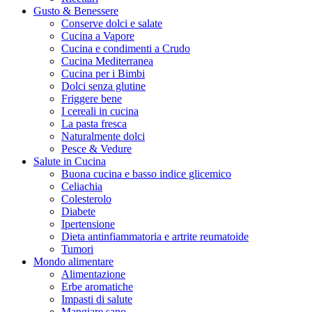
Gusto & Benessere
Conserve dolci e salate
Cucina a Vapore
Cucina e condimenti a Crudo
Cucina Mediterranea
Cucina per i Bimbi
Dolci senza glutine
Friggere bene
I cereali in cucina
La pasta fresca
Naturalmente dolci
Pesce & Vedure
Salute in Cucina
Buona cucina e basso indice glicemico
Celiachia
Colesterolo
Diabete
Ipertensione
Dieta antinfiammatoria e artrite reumatoide
Tumori
Mondo alimentare
Alimentazione
Erbe aromatiche
Impasti di salute
Mangiare sano