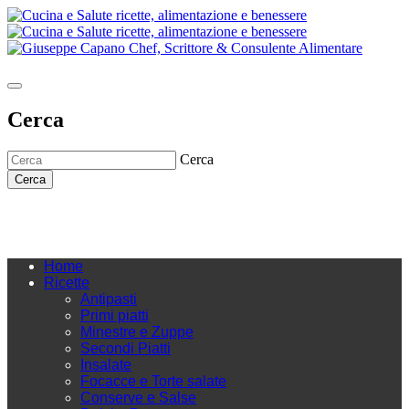
Cerca
Cerca
Cerca
Home
Ricette
Antipasti
Primi piatti
Minestre e Zuppe
Secondi Piatti
Insalate
Focacce e Torte salate
Conserve e Salse