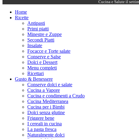
Cucina e Salute il setti
Home
Ricette
Antipasti
Primi piatti
Minestre e Zuppe
Secondi Piatti
Insalate
Focacce e Torte salate
Conserve e Salse
Dolci e Dessert
Menu completi
Ricettari
Gusto & Benessere
Conserve dolci e salate
Cucina a Vapore
Cucina e condimenti a Crudo
Cucina Mediterranea
Cucina per i Bimbi
Dolci senza glutine
Friggere bene
I cereali in cucina
La pasta fresca
Naturalmente dolci