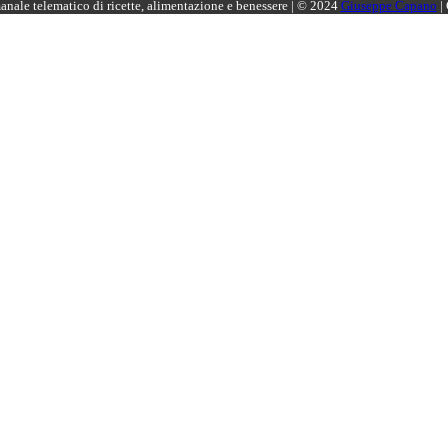
manale telematico di ricette, alimentazione e benessere | © 2024
Giuseppe Capano
|