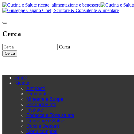
Cerca
Cerca
Cerca
Home
Ricette
Antipasti
Primi piatti
Minestre e Zuppe
Secondi Piatti
Insalate
Focacce e Torte salate
Conserve e Salse
Dolci e Dessert
Menu completi