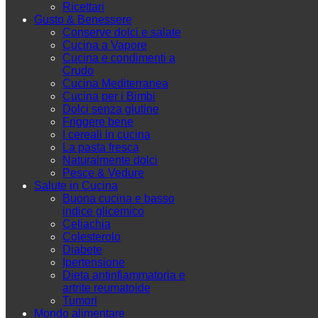
Ricettari
Gusto & Benessere
Conserve dolci e salate
Cucina a Vapore
Cucina e condimenti a
Crudo
Cucina Mediterranea
Cucina per i Bimbi
Dolci senza glutine
Friggere bene
I cereali in cucina
La pasta fresca
Naturalmente dolci
Pesce & Vedure
Salute in Cucina
Buona cucina e basso
indice glicemico
Celiachia
Colesterolo
Diabete
Ipertensione
Dieta antinfiammatoria e
artrite reumatoide
Tumori
Mondo alimentare