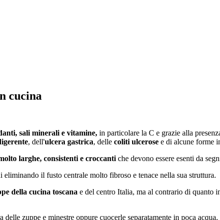
in cucina
danti, sali minerali e vitamine,
in particolare la C e grazie alla presenz
igerente
, dell'
ulcera gastrica
, delle
coliti ulcerose
e di alcune forme in
molto larghe, consistenti e croccanti
che devono essere esenti da segni
 eliminando il fusto centrale molto fibroso e tenace nella sua struttura.
pe della cucina toscana
e del centro Italia, ma al contrario di quanto 
a delle zuppe e minestre oppure cuocerle separatamente in poca acqua, t