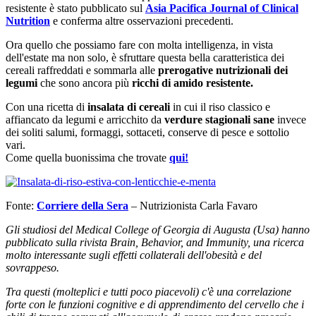
resistente è stato pubblicato sul
Asia Pacifica Journal of Clinical
Nutrition
e conferma altre osservazioni precedenti.
Ora quello che possiamo fare con molta intelligenza, in vista
dell'estate ma non solo, è sfruttare questa bella caratteristica dei
cereali raffreddati e sommarla alle
prerogative nutrizionali dei
legumi
che sono ancora più
ricchi di amido resistente.
Con una ricetta di
insalata di cereali
in cui il riso classico e
affiancato da legumi e arricchito da
verdure stagionali sane
invece
dei soliti salumi, formaggi, sottaceti, conserve di pesce e sottolio
vari.
Come quella buonissima che trovate
qui!
Fonte:
Corriere della Sera
– Nutrizionista Carla Favaro
Gli studiosi del Medical College of Georgia di Augusta (Usa) hanno
pubblicato sulla rivista Brain, Behavior, and Immunity, una ricerca
molto interessante sugli effetti collaterali dell'obesità e del
sovrappeso.
Tra questi (molteplici e tutti poco piacevoli) c'è una correlazione
forte con le funzioni cognitive e di apprendimento del cervello che i