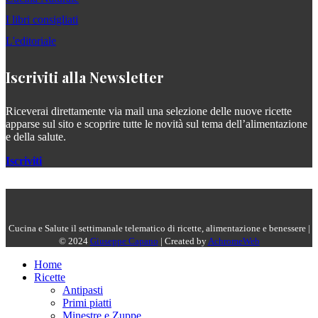
I libri consigliati
L'editoriale
Iscriviti alla Newsletter
Riceverai direttamente via mail una selezione delle nuove ricette
apparse sul sito e scoprire tutte le novità sul tema dell’alimentazione
e della salute.
Iscriviti
Cucina e Salute il settimanale telematico di ricette, alimentazione e benessere |
© 2024
Giuseppe Capano
| Created by
AchromeWeb
Home
Ricette
Antipasti
Primi piatti
Minestre e Zuppe