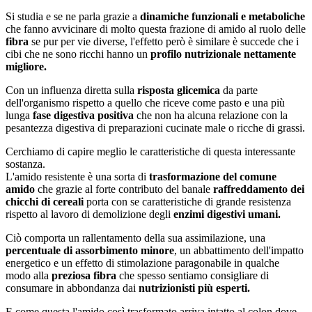
Si studia e se ne parla grazie a
dinamiche funzionali e metaboliche
che fanno avvicinare di molto questa frazione di amido al ruolo delle
fibra
se pur per vie diverse, l'effetto però è similare è succede che i
cibi che ne sono ricchi hanno un
profilo nutrizionale nettamente
migliore.
Con un influenza diretta sulla
risposta glicemica
da parte
dell'organismo rispetto a quello che riceve come pasto e una più
lunga
fase digestiva positiva
che non ha alcuna relazione con la
pesantezza digestiva di preparazioni cucinate male o ricche di grassi.
Cerchiamo di capire meglio le caratteristiche di questa interessante
sostanza.
L'amido resistente è una sorta di
trasformazione del comune
amido
che grazie al forte contributo del banale
raffreddamento dei
chicchi di cereali
porta con se caratteristiche di grande resistenza
rispetto al lavoro di demolizione degli
enzimi digestivi umani.
Ciò comporta un rallentamento della sua assimilazione, una
percentuale di assorbimento minore
, un abbattimento dell'impatto
energetico e un effetto di stimolazione paragonabile in qualche
modo alla
preziosa fibra
che spesso sentiamo consigliare di
consumare in abbondanza dai
nutrizionisti più esperti.
E come questa l'amido così trasformato arriva intatto al colon dove