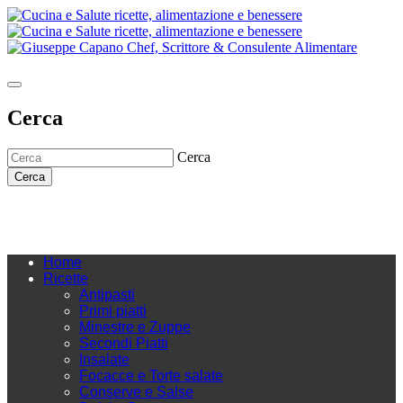
Cerca
Cerca
Cerca
Home
Ricette
Antipasti
Primi piatti
Minestre e Zuppe
Secondi Piatti
Insalate
Focacce e Torte salate
Conserve e Salse