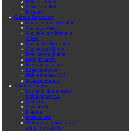
Dolci e Dessert
Menu completi
Ricettari
Gusto & Benessere
Conserve dolci e salate
Cucina a Vapore
Cucina e condimenti a
Crudo
Cucina Mediterranea
Cucina per i Bimbi
Dolci senza glutine
Friggere bene
I cereali in cucina
La pasta fresca
Naturalmente dolci
Pesce & Vedure
Salute in Cucina
Buona cucina e basso
indice glicemico
Celiachia
Colesterolo
Diabete
Ipertensione
Dieta antinfiammatoria e
artrite reumatoide