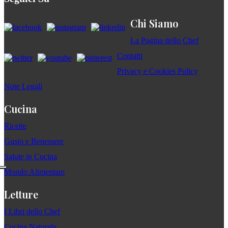
Chi Siamo
La Pagina dello Chef
Contatti
Privacy e Cookies Policy
Note Legali
Cucina
Ricette
Gusto e Benessere
Salute in Cucina
Mondo Alimentare
Letture
I Libri dello Chef
Cucina Naturale