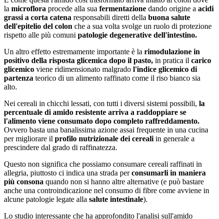
la
microflora
procede alla sua
fermentazione
dando origine a
acidi
grassi a corta catena
responsabili diretti della
buona salute
dell'epitelio del colon
che a sua volta svolge un ruolo di protezione
rispetto alle più comuni
patologie degenerative dell'intestino.
Un altro effetto estremamente importante è la
rimodulazione in
positivo della risposta glicemica dopo il pasto,
in pratica il
carico
glicemico
viene ridimensionato malgrado
l'indice glicemico di
partenza
teorico di un alimento raffinato come il riso bianco sia
alto.
Nei cereali in chicchi lessati, con tutti i diversi sistemi possibili,
la
percentuale di amido resistente arriva a raddoppiare se
l'alimento viene consumato dopo completo raffreddamento.
Ovvero basta una banalissima azione assai frequente in una cucina
per migliorare il
profilo nutrizionale dei cereali
in generale a
prescindere dal grado di raffinatezza.
Questo non significa che possiamo consumare cereali raffinati in
allegria, piuttosto ci indica una strada per
consumarli in maniera
più consona
quando non si hanno altre alternative (e può bastare
anche una controindicazione nel consumo di fibre come avviene in
alcune patologie legate alla
salute intestinale
).
Lo studio interessante che ha approfondito l'analisi sull'amido