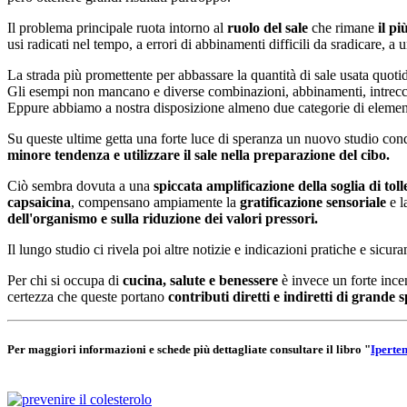
Il problema principale ruota intorno al
ruolo del sale
che rimane
il p
usi radicati nel tempo, a errori di abbinamenti difficili da sradicare, a u
La strada più promettente per abbassare la quantità di sale usata quoti
Gli esempi non mancano e diverse combinazioni, abbinamenti, intrecci, 
Eppure abbiamo a nostra disposizione almeno due categorie di element
Su queste ultime getta una forte luce di speranza un nuovo studio con
minore tendenza e utilizzare il sale nella preparazione del cibo.
Ciò sembra dovuta a una
spiccata amplificazione della soglia di tol
capsaicina
, compensano ampiamente la
gratificazione sensoriale
e l
dell'organismo e sulla riduzione dei valori pressori.
Il lungo studio ci rivela poi altre notizie e indicazioni pratiche e si
Per chi si occupa di
cucina, salute e benessere
è invece un forte ince
certezza che queste portano
contributi diretti e indiretti di grande 
Per maggiori informazioni e schede più dettagliate consultare il libro "
Iperten