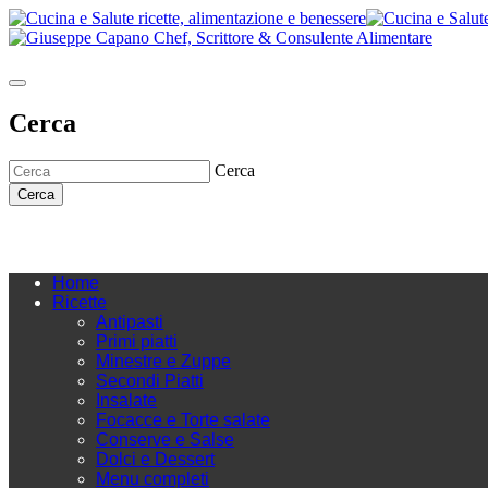
Cerca
Cerca
Cerca
Home
Ricette
Antipasti
Primi piatti
Minestre e Zuppe
Secondi Piatti
Insalate
Focacce e Torte salate
Conserve e Salse
Dolci e Dessert
Menu completi