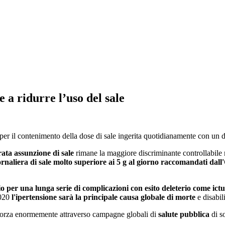
 a ridurre l’uso del sale
 per il contenimento della dose di sale ingerita quotidianamente con un d
rata assunzione di sale
rimane la maggiore discriminante controllabile r
naliera di sale molto superiore ai 5 g al giorno raccomandati dal
hio per una lunga serie di complicazioni con esito deleterio come ict
2020
l'ipertensione sarà la principale causa globale di morte
e disabil
 sforza enormemente attraverso campagne globali di
salute pubblica
di s