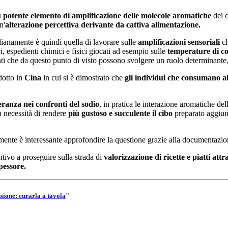
iù potente elemento di amplificazione delle molecole aromatiche
dei c
n'
alterazione percettiva derivante da cattiva alimentazione.
dianamente è quindi quella di lavorare sulle
amplificazioni sensoriali
ch
espedienti chimici e fisici giocati ad esempio sulle
temperature di c
i che da questo punto di visto possono svolgere un ruolo determinante
dotto in
Cina
in cui si è dimostrato che
gli individui che consumano ab
leranza nei confronti del sodio
, in pratica le interazione aromatiche de
a necessità di rendere
più gustoso e succulente il cibo
preparato aggiun
curamente è interessante approfondire la questione grazie alla documentaz
ntivo a proseguire sulla strada di
valorizzazione di ricette e piatti att
spessore.
sione: curarla a tavola
"