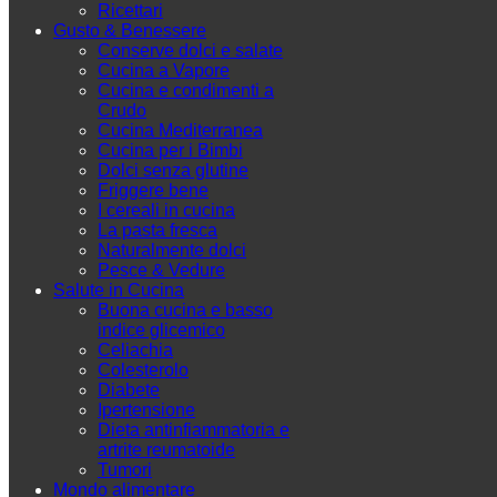
Ricettari
Gusto & Benessere
Conserve dolci e salate
Cucina a Vapore
Cucina e condimenti a
Crudo
Cucina Mediterranea
Cucina per i Bimbi
Dolci senza glutine
Friggere bene
I cereali in cucina
La pasta fresca
Naturalmente dolci
Pesce & Vedure
Salute in Cucina
Buona cucina e basso
indice glicemico
Celiachia
Colesterolo
Diabete
Ipertensione
Dieta antinfiammatoria e
artrite reumatoide
Tumori
Mondo alimentare