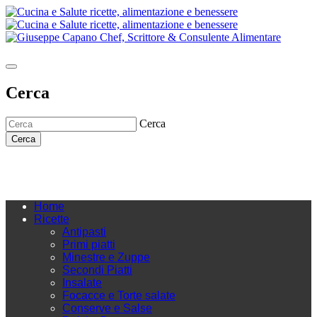
Cerca
Cerca
Cerca
Home
Ricette
Antipasti
Primi piatti
Minestre e Zuppe
Secondi Piatti
Insalate
Focacce e Torte salate
Conserve e Salse