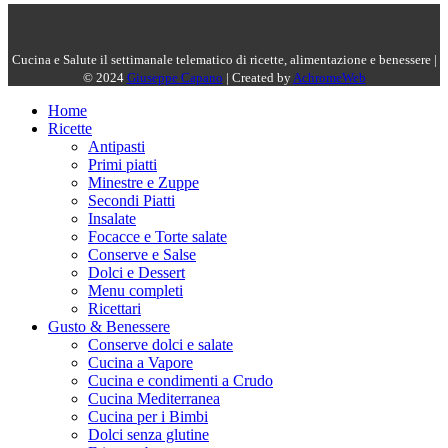
Cucina e Salute il settimanale telematico di ricette, alimentazione e benessere |
© 2024
Giuseppe Capano
| Created by
AchromeWeb
Home
Ricette
Antipasti
Primi piatti
Minestre e Zuppe
Secondi Piatti
Insalate
Focacce e Torte salate
Conserve e Salse
Dolci e Dessert
Menu completi
Ricettari
Gusto & Benessere
Conserve dolci e salate
Cucina a Vapore
Cucina e condimenti a Crudo
Cucina Mediterranea
Cucina per i Bimbi
Dolci senza glutine