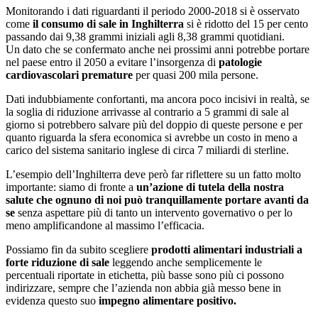
Monitorando i dati riguardanti il periodo 2000-2018 si è osservato
come
il consumo di sale in Inghilterra
si è ridotto del 15 per cento
passando dai 9,38 grammi iniziali agli 8,38 grammi quotidiani.
Un dato che se confermato anche nei prossimi anni potrebbe portare
nel paese entro il 2050 a evitare l’insorgenza di
patologie
cardiovascolari premature
per quasi 200 mila persone.
Dati indubbiamente confortanti, ma ancora poco incisivi in realtà, se
la soglia di riduzione arrivasse al contrario a 5 grammi di sale al
giorno si potrebbero salvare più del doppio di queste persone e per
quanto riguarda la sfera economica si avrebbe un costo in meno a
carico del sistema sanitario inglese di circa 7 miliardi di sterline.
L’esempio dell’Inghilterra deve però far riflettere su un fatto molto
importante: siamo di fronte a
un’azione di tutela della nostra
salute che ognuno di noi può tranquillamente portare avanti da
se
senza aspettare più di tanto un intervento governativo o per lo
meno amplificandone al massimo l’efficacia.
Possiamo fin da subito scegliere
prodotti alimentari industriali a
forte riduzione di sale
leggendo anche semplicemente le
percentuali riportate in etichetta, più basse sono più ci possono
indirizzare, sempre che l’azienda non abbia già messo bene in
evidenza questo suo
impegno alimentare positivo.