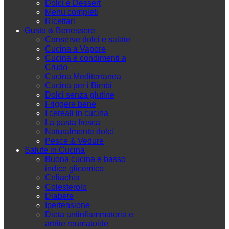
Dolci e Dessert
Menu completi
Ricettari
Gusto & Benessere
Conserve dolci e salate
Cucina a Vapore
Cucina e condimenti a
Crudo
Cucina Mediterranea
Cucina per i Bimbi
Dolci senza glutine
Friggere bene
I cereali in cucina
La pasta fresca
Naturalmente dolci
Pesce & Vedure
Salute in Cucina
Buona cucina e basso
indice glicemico
Celiachia
Colesterolo
Diabete
Ipertensione
Dieta antinfiammatoria e
artrite reumatoide