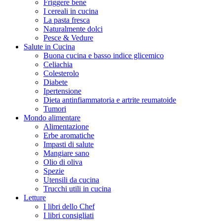
Friggere bene
I cereali in cucina
La pasta fresca
Naturalmente dolci
Pesce & Vedure
Salute in Cucina
Buona cucina e basso indice glicemico
Celiachia
Colesterolo
Diabete
Ipertensione
Dieta antinfiammatoria e artrite reumatoide
Tumori
Mondo alimentare
Alimentazione
Erbe aromatiche
Impasti di salute
Mangiare sano
Olio di oliva
Spezie
Utensili da cucina
Trucchi utili in cucina
Letture
I libri dello Chef
I libri consigliati