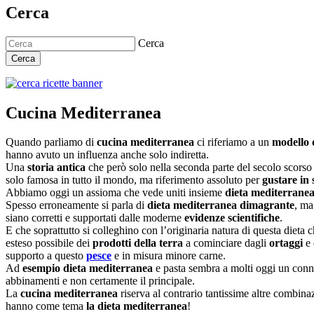
Cerca
Cerca
Cerca
Cucina Mediterranea
Quando parliamo di
cucina mediterranea
ci riferiamo a un
modello 
hanno avuto un influenza anche solo indiretta.
Una
storia antica
che però solo nella seconda parte del secolo scorso 
solo famosa in tutto il mondo, ma riferimento assoluto per
gustare in 
Abbiamo oggi un assioma che vede uniti insieme
dieta mediterranea
Spesso erroneamente si parla di
dieta mediterranea dimagrante
, ma
siano corretti e supportati dalle moderne
evidenze scientifiche
.
E che soprattutto si colleghino con l’originaria natura di questa dieta
esteso possibile dei
prodotti della terra
a cominciare dagli
ortaggi
e 
supporto a questo
pesce
e in misura minore carne.
Ad
esempio dieta mediterranea
e pasta sembra a molti oggi un connub
abbinamenti e non certamente il principale.
La
cucina mediterranea
riserva al contrario tantissime altre combina
hanno come tema
la dieta mediterranea
!