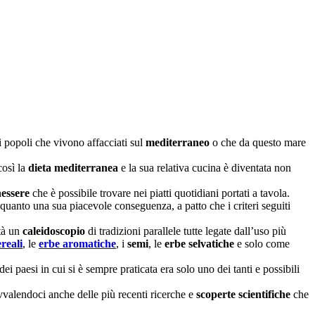
i popoli che vivono affacciati sul
mediterraneo
o che da questo mare
così la
dieta mediterranea
e la sua relativa cucina è diventata non
nessere
che è possibile trovare nei piatti quotidiani portati a tavola.
quanto una sua piacevole conseguenza, a patto che i criteri seguiti
ltà un
caleidoscopio
di tradizioni parallele tutte legate dall’uso più
ereali
, le
erbe aromatiche
, i
semi
, le
erbe selvatiche
e solo come
 paesi in cui si è sempre praticata era solo uno dei tanti e possibili
valendoci anche delle più recenti ricerche e
scoperte scientifiche
che