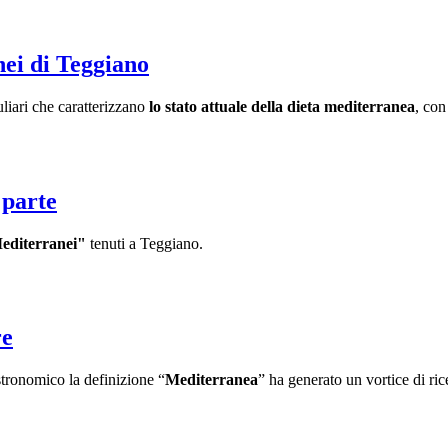
nei di Teggiano
liari che caratterizzano
lo stato attuale della dieta mediterranea
, co
 parte
editerranei"
tenuti a Teggiano.
re
stronomico la definizione “
Mediterranea
” ha generato un vortice di rice