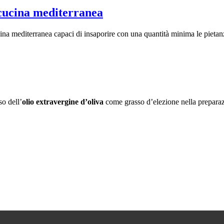
 cucina mediterranea
cina mediterranea capaci di insaporire con una quantità minima le pietanz
so dell’
olio extravergine d’oliva
come grasso d’elezione nella preparazi