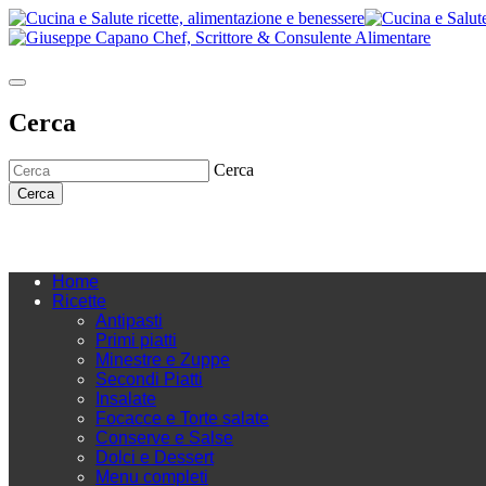
Cerca
Cerca
Cerca
Home
Ricette
Antipasti
Primi piatti
Minestre e Zuppe
Secondi Piatti
Insalate
Focacce e Torte salate
Conserve e Salse
Dolci e Dessert
Menu completi