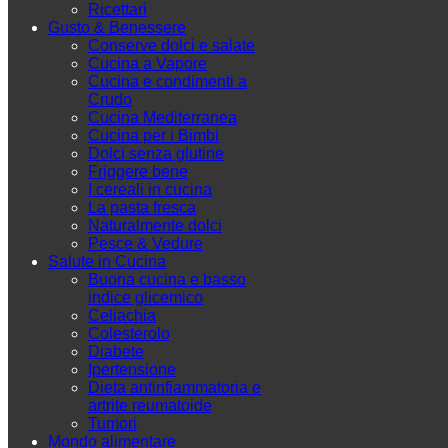
Ricettari
Gusto & Benessere
Conserve dolci e salate
Cucina a Vapore
Cucina e condimenti a
Crudo
Cucina Mediterranea
Cucina per i Bimbi
Dolci senza glutine
Friggere bene
I cereali in cucina
La pasta fresca
Naturalmente dolci
Pesce & Vedure
Salute in Cucina
Buona cucina e basso
indice glicemico
Celiachia
Colesterolo
Diabete
Ipertensione
Dieta antinfiammatoria e
artrite reumatoide
Tumori
Mondo alimentare