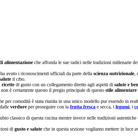
di alimentazione
che affonda le sue radici nelle tradizioni millenarie de
ha avuto i riconoscimenti ufficiali da parte della
scienza nutrizionale
, 
salute
il cibo.
 ricette
di gusto con un collegamento diretto agli aspetti di
salute e be
 non è certamente questo il pregio principale di questo
stile alimentare
 che per comodità è stata riunita in una unico modello pur essendo in rea
dalle
verdure
per proseguire con la
frutta fresca
e secca, i
legumi
, i
c
io classico di questa cucina mentre invece nelle tradizioni autentiche dei
zioni di
gusto e salute
che in questa sezione vogliamo mettere in luce av