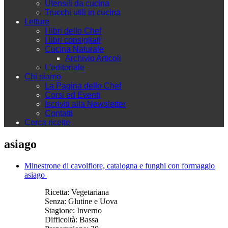
Utensili da cucina
Trucchi utili in cucina
Letture
I libri dello Chef
I libri consigliati
Cucina Naturale
Archivio Articoli
L'editoriale
Chi siamo
La Pagina dello Chef
Corsi ed Eventi
Iscriviti alla Newsletter
Contatti
Cerca ricette
asiago
Minestrone di cavolfiore, catalogna e funghi con formaggio
asiago
Ricetta:
Vegetariana
Senza:
Glutine e Uova
Stagione:
Inverno
Difficoltà:
Bassa