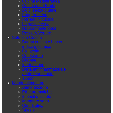
Cucina Mediterranea
Cucina per i Bimbi
Dolci senza glutine
Friggere bene
I cereali in cucina
La pasta fresca
Naturalmente dolci
Pesce & Vedure
Salute in Cucina
Buona cucina e basso
indice glicemico
Celiachia
Colesterolo
Diabete
Ipertensione
Dieta antinfiammatoria e
artrite reumatoide
Tumori
Mondo alimentare
Alimentazione
Erbe aromatiche
Impasti di salute
Mangiare sano
Olio di oliva
Spezie