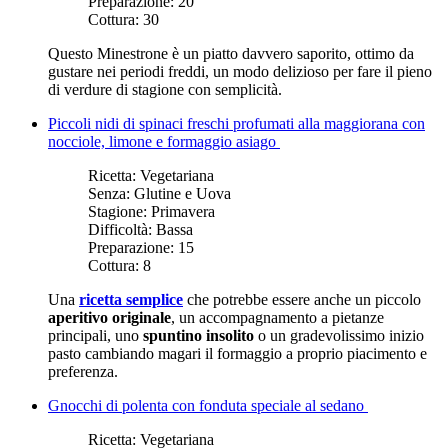
Preparazione:
20
Cottura:
30
Questo Minestrone è un piatto davvero saporito, ottimo da
gustare nei periodi freddi, un modo delizioso per fare il pieno
di verdure di stagione con semplicità.
Piccoli nidi di spinaci freschi profumati alla maggiorana con
nocciole, limone e formaggio asiago
Ricetta:
Vegetariana
Senza:
Glutine e Uova
Stagione:
Primavera
Difficoltà:
Bassa
Preparazione:
15
Cottura:
8
Una
ricetta semplice
che potrebbe essere anche un piccolo
aperitivo originale
, un accompagnamento a pietanze
principali, uno
spuntino insolito
o un gradevolissimo inizio
pasto cambiando magari il formaggio a proprio piacimento e
preferenza.
Gnocchi di polenta con fonduta speciale al sedano
Ricetta:
Vegetariana