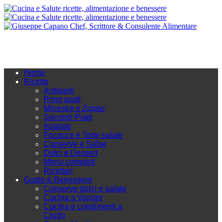
Home
Ricette
Antipasti
Primi piatti
Minestre e Zuppe
Secondi Piatti
Insalate
Focacce e Torte salate
Conserve e Salse
Dolci e Dessert
Menu completi
Ricettari
Gusto & Benessere
Conserve dolci e salate
Cucina a Vapore
Cucina e condimenti a
Crudo