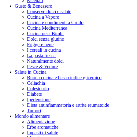
Ricettari
Gusto & Benessere
Conserve dolci e salate
Cucina a Vapore
Cucina e condimenti a Crudo
Cucina Mediterranea
Cucina per i Bimbi
Dolci senza glutine
Friggere bene
I cereali in cucina
La pasta fresca
Naturalmente dolci
Pesce & Vedure
Salute in Cucina
Buona cucina e basso indice glicemico
Celiachia
Colesterolo
Diabete
Ipertensione
Dieta antinfiammatoria e artrite reumatoide
Tumori
Mondo alimentare
Alimentazione
Erbe aromatiche
Impasti di salute