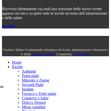
Riceverai direttamente via mail una selezione delle nuove ricette
apparse sul sito e scoprire tutte le novità sul tema dell’alimentazione
e della salute.
Iscriviti
Cucina e Salute il settimanale telematico di ricette, alimentazione e benessere |
© 2024
Giuseppe Capano
| Created by
AchromeWeb
Home
Ricette
Antipasti
Primi piatti
Minestre e Zuppe
Secondi Piatti
Insalate
Focacce e Torte salate
Conserve e Salse
Dolci e Dessert
Menu completi