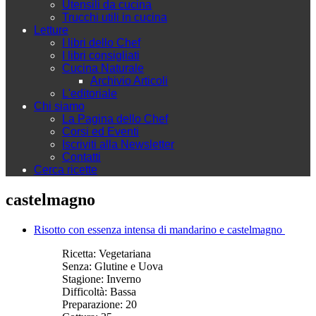
Utensili da cucina
Trucchi utili in cucina
Letture
I libri dello Chef
I libri consigliati
Cucina Naturale
Archivio Articoli
L'editoriale
Chi siamo
La Pagina dello Chef
Corsi ed Eventi
Iscriviti alla Newsletter
Contatti
Cerca ricette
castelmagno
Risotto con essenza intensa di mandarino e castelmagno
Ricetta:
Vegetariana
Senza:
Glutine e Uova
Stagione:
Inverno
Difficoltà:
Bassa
Preparazione:
20