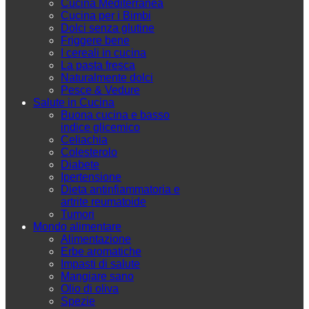
Cucina Mediterranea
Cucina per i Bimbi
Dolci senza glutine
Friggere bene
I cereali in cucina
La pasta fresca
Naturalmente dolci
Pesce & Vedure
Salute in Cucina
Buona cucina e basso
indice glicemico
Celiachia
Colesterolo
Diabete
Ipertensione
Dieta antinfiammatoria e
artrite reumatoide
Tumori
Mondo alimentare
Alimentazione
Erbe aromatiche
Impasti di salute
Mangiare sano
Olio di oliva
Spezie