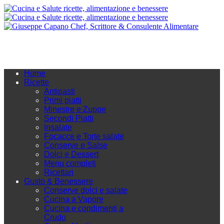
Home
Ricette
Antipasti
Primi piatti
Minestre e Zuppe
Secondi Piatti
Insalate
Focacce e Torte salate
Conserve e Salse
Dolci e Dessert
Menu completi
Ricettari
Gusto & Benessere
Conserve dolci e salate
Cucina a Vapore
Cucina e condimenti a
Crudo