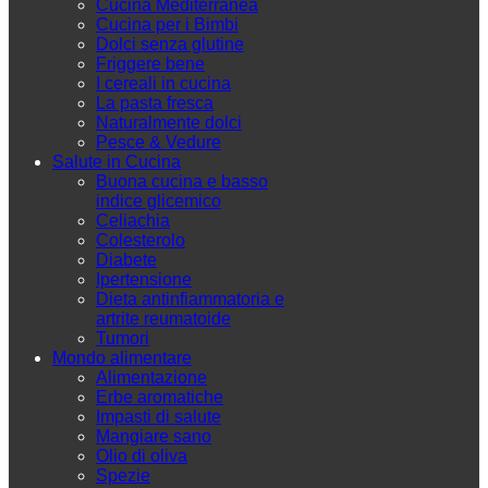
Cucina Mediterranea
Cucina per i Bimbi
Dolci senza glutine
Friggere bene
I cereali in cucina
La pasta fresca
Naturalmente dolci
Pesce & Vedure
Salute in Cucina
Buona cucina e basso
indice glicemico
Celiachia
Colesterolo
Diabete
Ipertensione
Dieta antinfiammatoria e
artrite reumatoide
Tumori
Mondo alimentare
Alimentazione
Erbe aromatiche
Impasti di salute
Mangiare sano
Olio di oliva
Spezie