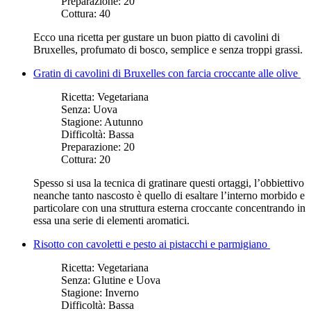
Preparazione:
20
Cottura:
40
Ecco una ricetta per gustare un buon piatto di cavolini di
Bruxelles, profumato di bosco, semplice e senza troppi grassi.
Gratin di cavolini di Bruxelles con farcia croccante alle olive
Ricetta:
Vegetariana
Senza:
Uova
Stagione:
Autunno
Difficoltà:
Bassa
Preparazione:
20
Cottura:
20
Spesso si usa la tecnica di gratinare questi ortaggi, l’obbiettivo
neanche tanto nascosto è quello di esaltare l’interno morbido e
particolare con una struttura esterna croccante concentrando in
essa una serie di elementi aromatici.
Risotto con cavoletti e pesto ai pistacchi e parmigiano
Ricetta:
Vegetariana
Senza:
Glutine e Uova
Stagione:
Inverno
Difficoltà:
Bassa