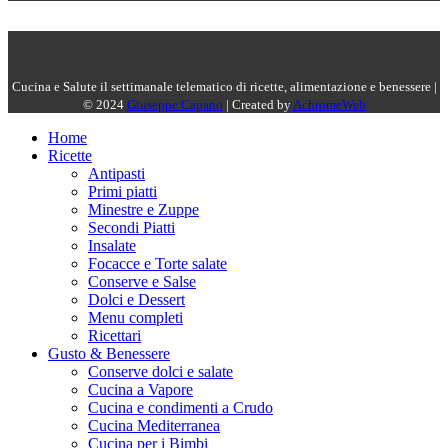
Cucina e Salute il settimanale telematico di ricette, alimentazione e benessere |
© 2024
Giuseppe Capano
| Created by
AchromeWeb
Home
Ricette
Antipasti
Primi piatti
Minestre e Zuppe
Secondi Piatti
Insalate
Focacce e Torte salate
Conserve e Salse
Dolci e Dessert
Menu completi
Ricettari
Gusto & Benessere
Conserve dolci e salate
Cucina a Vapore
Cucina e condimenti a Crudo
Cucina Mediterranea
Cucina per i Bimbi