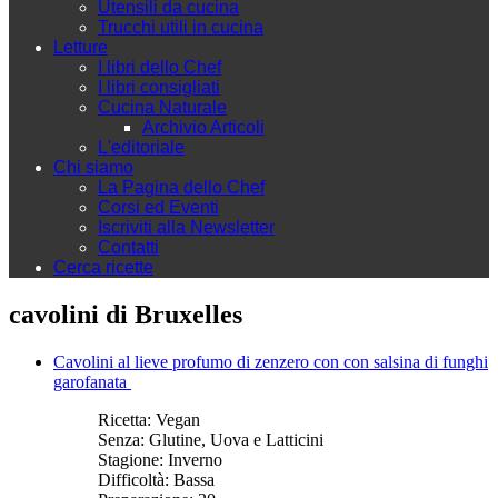
Utensili da cucina
Trucchi utili in cucina
Letture
I libri dello Chef
I libri consigliati
Cucina Naturale
Archivio Articoli
L'editoriale
Chi siamo
La Pagina dello Chef
Corsi ed Eventi
Iscriviti alla Newsletter
Contatti
Cerca ricette
cavolini di Bruxelles
Cavolini al lieve profumo di zenzero con con salsina di funghi
garofanata
Ricetta:
Vegan
Senza:
Glutine, Uova e Latticini
Stagione:
Inverno
Difficoltà:
Bassa