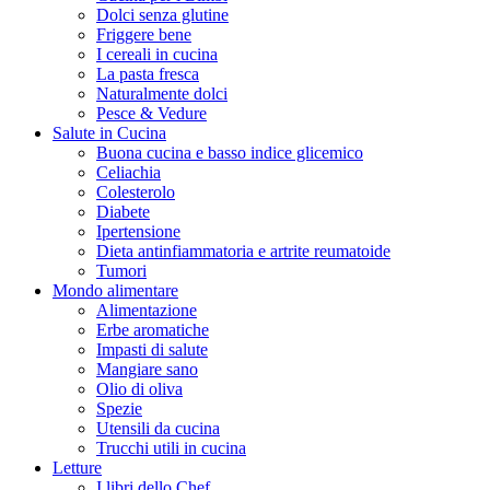
Dolci senza glutine
Friggere bene
I cereali in cucina
La pasta fresca
Naturalmente dolci
Pesce & Vedure
Salute in Cucina
Buona cucina e basso indice glicemico
Celiachia
Colesterolo
Diabete
Ipertensione
Dieta antinfiammatoria e artrite reumatoide
Tumori
Mondo alimentare
Alimentazione
Erbe aromatiche
Impasti di salute
Mangiare sano
Olio di oliva
Spezie
Utensili da cucina
Trucchi utili in cucina
Letture
I libri dello Chef