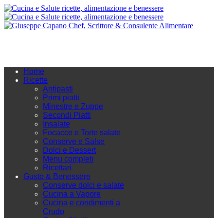
Home
Ricette
Antipasti
Primi piatti
Minestre e Zuppe
Secondi Piatti
Insalate
Focacce e Torte salate
Conserve e Salse
Dolci e Dessert
Menu completi
Ricettari
Gusto & Benessere
Conserve dolci e salate
Cucina a Vapore
Cucina e condimenti a
Crudo