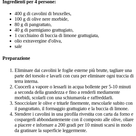
Ingredienti per 4 persone:
400 g di cavolini di bruxelles,
100 g di olive nere morbide,
80 g di pangrattato,
40 g di parmigiano grattugiato,
1 cucchiaino di buccia di limone grattugiata,
olio extravergine d'oliva,
sale
Preparazione
Eliminare dai cavolini le foglie esterne più brutte, tagliare una
parte del torsolo e lavarli con cura per eliminare ogni traccia di
terra interna.
Cuocerli a vapore o lessarli in acqua bollente per 5-10 minuti
a seconda della grandezza e fino a renderli mediamente
morbidi, scolarli con una schiumarola e raffreddarli.
Snocciolare le olive e tritarle finemente, mescolarle subito con
il pangrattato, il formaggio grattugiato e la buccia di limone.
Stendere i cavolini in una pirofila rivestita con carta da forno e
cospargerli abbondantemente con il composto alle olive, oliare
a piacere e infornare a 200 gradi per 10 minuti scarsi in modo
da gratinare la superficie leggermente.