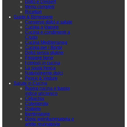
Dolci e Dessert
Menu completi
Ricettari
Gusto & Benessere
Conserve dolci e salate
Cucina a Vapore
Cucina e condimenti a
Crudo
Cucina Mediterranea
Cucina per i Bimbi
Dolci senza glutine
Friggere bene
I cereali in cucina
La pasta fresca
Naturalmente dolci
Pesce & Vedure
Salute in Cucina
Buona cucina e basso
indice glicemico
Celiachia
Colesterolo
Diabete
Ipertensione
Dieta antinfiammatoria e
artrite reumatoide