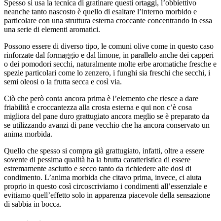
Spesso si usa la tecnica di gratinare questi ortaggi, l’obbiettivo
neanche tanto nascosto è quello di esaltare l’interno morbido e
particolare con una struttura esterna croccante concentrando in essa
una serie di elementi aromatici.
Possono essere di diverso tipo, le comuni olive come in questo caso
rinforzate dal formaggio e dal limone, in parallelo anche dei capperi
o dei pomodori secchi, naturalmente molte erbe aromatiche fresche e
spezie particolari come lo zenzero, i funghi sia freschi che secchi, i
semi oleosi o la frutta secca e così via.
Ciò che però conta ancora prima è l’elemento che riesce a dare
friabilità e croccantezza alla crosta esterna e qui non c’è cosa
migliora del pane duro grattugiato ancora meglio se è preparato da
se utilizzando avanzi di pane vecchio che ha ancora conservato un
anima morbida.
Quello che spesso si compra già grattugiato, infatti, oltre a essere
sovente di pessima qualità ha la brutta caratteristica di essere
estremamente asciutto e secco tanto da richiedere alte dosi di
condimento. L’anima morbida che citavo prima, invece, ci aiuta
proprio in questo così circoscriviamo i condimenti all’essenziale e
evitiamo quell’effetto solo in apparenza piacevole della sensazione
di sabbia in bocca.