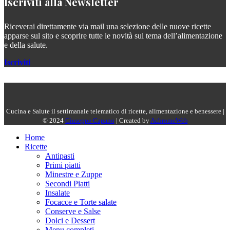
Iscriviti alla Newsletter
Riceverai direttamente via mail una selezione delle nuove ricette
apparse sul sito e scoprire tutte le novità sul tema dell’alimentazione
e della salute.
Iscriviti
Cucina e Salute il settimanale telematico di ricette, alimentazione e benessere |
© 2024
Giuseppe Capano
| Created by
AchromeWeb
Home
Ricette
Antipasti
Primi piatti
Minestre e Zuppe
Secondi Piatti
Insalate
Focacce e Torte salate
Conserve e Salse
Dolci e Dessert
Menu completi