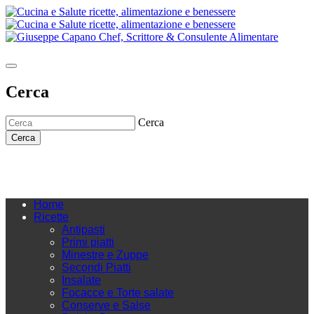
Cerca
Cerca
Cerca
Home
Ricette
Antipasti
Primi piatti
Minestre e Zuppe
Secondi Piatti
Insalate
Focacce e Torte salate
Conserve e Salse