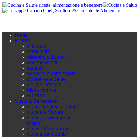
Home
Ricette
Antipasti
Primi piatti
Minestre e Zuppe
Secondi Piatti
Insalate
Focacce e Torte salate
Conserve e Salse
Dolci e Dessert
Menu completi
Ricettari
Gusto & Benessere
Conserve dolci e salate
Cucina a Vapore
Cucina e condimenti a
Crudo
Cucina Mediterranea
Cucina per i Bimbi