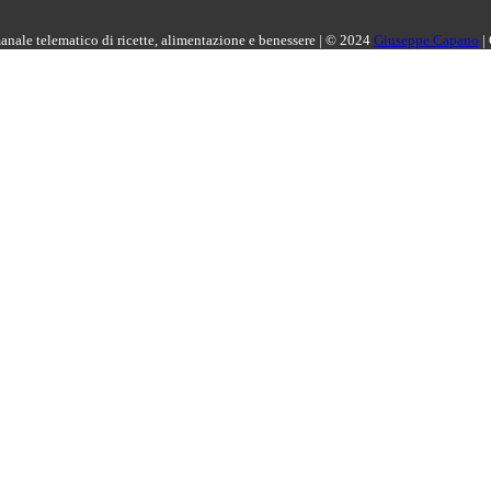
manale telematico di ricette, alimentazione e benessere | © 2024
Giuseppe Capano
|