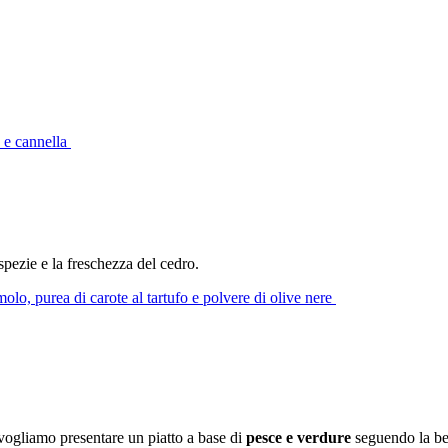
 e cannella
pezie e la freschezza del cedro.
olo, purea di carote al tartufo e polvere di olive nere
 vogliamo presentare un piatto a base di
pesce e verdure
seguendo la bell