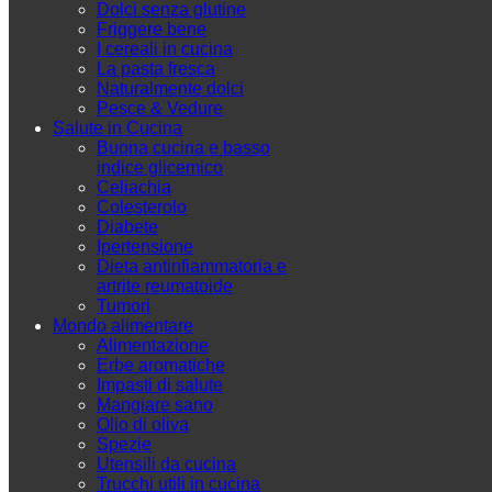
Dolci senza glutine
Friggere bene
I cereali in cucina
La pasta fresca
Naturalmente dolci
Pesce & Vedure
Salute in Cucina
Buona cucina e basso
indice glicemico
Celiachia
Colesterolo
Diabete
Ipertensione
Dieta antinfiammatoria e
artrite reumatoide
Tumori
Mondo alimentare
Alimentazione
Erbe aromatiche
Impasti di salute
Mangiare sano
Olio di oliva
Spezie
Utensili da cucina
Trucchi utili in cucina