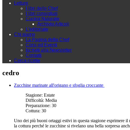
Letture
I libri dello Chef
I libri consigliati
Cucina Naturale
Archivio Articoli
L'editoriale
Chi siamo
La Pagina dello Chef
Corsi ed Eventi
Iscriviti alla Newsletter
Contatti
Cerca ricette
cedro
Zucchine marinate all'origano e sfoglia croccante
Stagione:
Estate
Difficoltà:
Media
Preparazione:
30
Cottura:
30
Uno dei più buoni ortaggi estivi in questa stagione esprimere il
la cottura perché le zucchine si rivelano una bella sorpresa anch