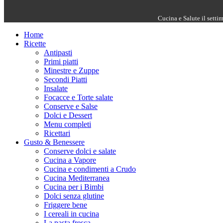
Cucina e Salute il setti
Home
Ricette
Antipasti
Primi piatti
Minestre e Zuppe
Secondi Piatti
Insalate
Focacce e Torte salate
Conserve e Salse
Dolci e Dessert
Menu completi
Ricettari
Gusto & Benessere
Conserve dolci e salate
Cucina a Vapore
Cucina e condimenti a Crudo
Cucina Mediterranea
Cucina per i Bimbi
Dolci senza glutine
Friggere bene
I cereali in cucina
La pasta fresca