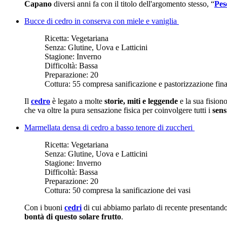
Capano
diversi anni fa con il titolo dell'argomento stesso, “
Pes
Bucce di cedro in conserva con miele e vaniglia
Ricetta:
Vegetariana
Senza:
Glutine, Uova e Latticini
Stagione:
Inverno
Difficoltà:
Bassa
Preparazione:
20
Cottura:
55 compresa sanificazione e pastorizzazione fina
Il
cedro
è legato a molte
storie, miti e leggende
e la sua fision
che va oltre la pura sensazione fisica per coinvolgere tutti i
sens
Marmellata densa di cedro a basso tenore di zuccheri
Ricetta:
Vegetariana
Senza:
Glutine, Uova e Latticini
Stagione:
Inverno
Difficoltà:
Bassa
Preparazione:
20
Cottura:
50 compresa la sanificazione dei vasi
Con i buoni
cedri
di cui abbiamo parlato di recente presentando
bontà di questo solare frutto
.