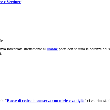
ce e Verdure
”!
le
omia intrecciata strettamente al
limone
porta con se tutta la potenza del s
i
.
 le “
Bucce di cedro in conserva con miele e vaniglia
” ci era rimasta 