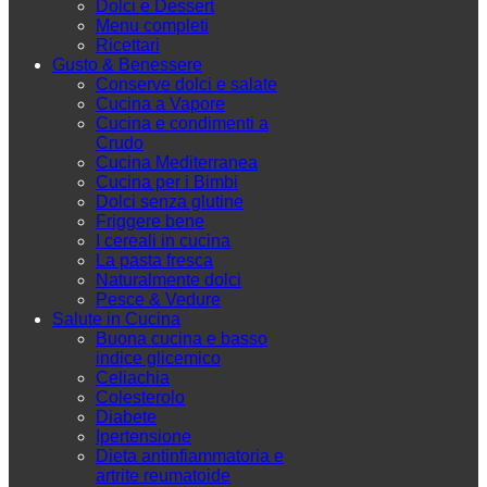
Dolci e Dessert
Menu completi
Ricettari
Gusto & Benessere
Conserve dolci e salate
Cucina a Vapore
Cucina e condimenti a
Crudo
Cucina Mediterranea
Cucina per i Bimbi
Dolci senza glutine
Friggere bene
I cereali in cucina
La pasta fresca
Naturalmente dolci
Pesce & Vedure
Salute in Cucina
Buona cucina e basso
indice glicemico
Celiachia
Colesterolo
Diabete
Ipertensione
Dieta antinfiammatoria e
artrite reumatoide