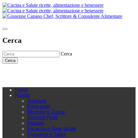
Cerca
Cerca
Cerca
Home
Ricette
Antipasti
Primi piatti
Minestre e Zuppe
Secondi Piatti
Insalate
Focacce e Torte salate
Conserve e Salse