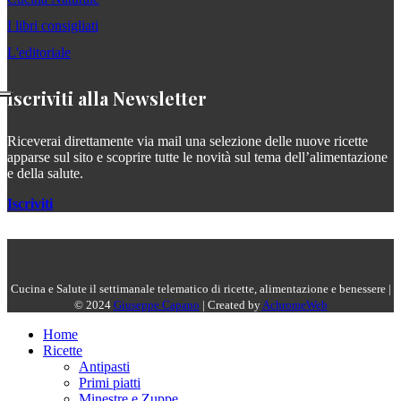
I libri consigliati
L'editoriale
Iscriviti alla Newsletter
Riceverai direttamente via mail una selezione delle nuove ricette
apparse sul sito e scoprire tutte le novità sul tema dell’alimentazione
e della salute.
Iscriviti
Cucina e Salute il settimanale telematico di ricette, alimentazione e benessere |
© 2024
Giuseppe Capano
| Created by
AchromeWeb
Home
Ricette
Antipasti
Primi piatti
Minestre e Zuppe