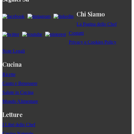
Chi Siamo
La Pagina dello Chef
Contatti
Privacy e Cookies Policy
Note Legali
Cucina
Ricette
Gusto e Benessere
Salute in Cucina
Mondo Alimentare
Letture
I Libri dello Chef
Cucina Naturale