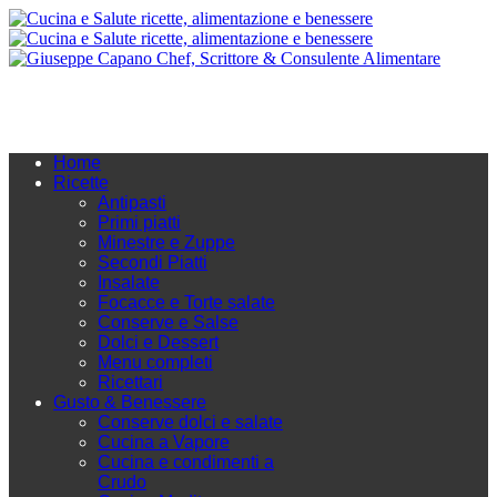
Home
Ricette
Antipasti
Primi piatti
Minestre e Zuppe
Secondi Piatti
Insalate
Focacce e Torte salate
Conserve e Salse
Dolci e Dessert
Menu completi
Ricettari
Gusto & Benessere
Conserve dolci e salate
Cucina a Vapore
Cucina e condimenti a
Crudo