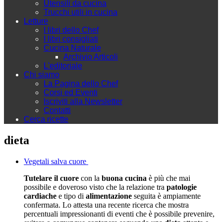
Utensili da cucina
Trucchi utili in cucina
Letture
I libri dello Chef
I libri consigliati
Cucina Naturale
Archivio Articoli
L'editoriale
Chi siamo
La Pagina dello Chef
Corsi ed Eventi
Iscriviti alla Newsletter
Contatti
Cerca ricette
dieta
Vegetali salva cuore
Tutelare il cuore
con la
buona cucina
è più che mai
possibile e doveroso visto che la relazione tra
patologie
cardiache
e tipo di
alimentazione
seguita è ampiamente
confermata. Lo attesta una recente ricerca che mostra
percentuali impressionanti di eventi che è possibile prevenire,