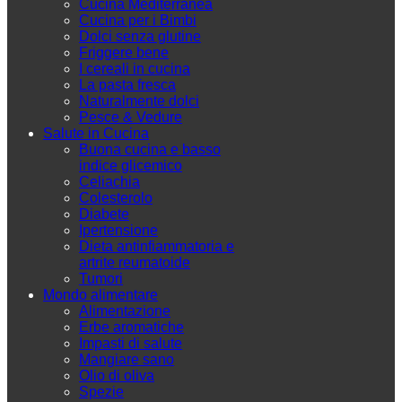
Cucina Mediterranea
Cucina per i Bimbi
Dolci senza glutine
Friggere bene
I cereali in cucina
La pasta fresca
Naturalmente dolci
Pesce & Vedure
Salute in Cucina
Buona cucina e basso
indice glicemico
Celiachia
Colesterolo
Diabete
Ipertensione
Dieta antinfiammatoria e
artrite reumatoide
Tumori
Mondo alimentare
Alimentazione
Erbe aromatiche
Impasti di salute
Mangiare sano
Olio di oliva
Spezie