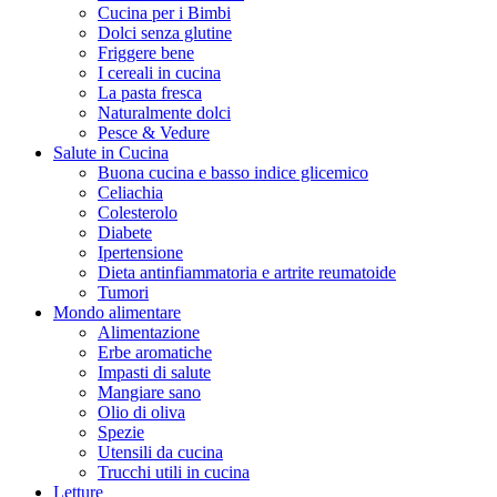
Cucina per i Bimbi
Dolci senza glutine
Friggere bene
I cereali in cucina
La pasta fresca
Naturalmente dolci
Pesce & Vedure
Salute in Cucina
Buona cucina e basso indice glicemico
Celiachia
Colesterolo
Diabete
Ipertensione
Dieta antinfiammatoria e artrite reumatoide
Tumori
Mondo alimentare
Alimentazione
Erbe aromatiche
Impasti di salute
Mangiare sano
Olio di oliva
Spezie
Utensili da cucina
Trucchi utili in cucina
Letture