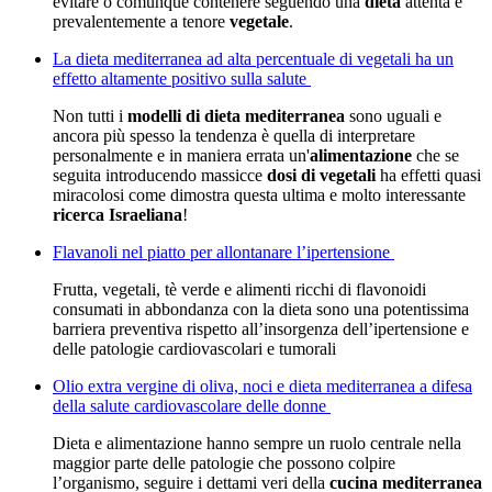
evitare o comunque contenere seguendo una
dieta
attenta e
prevalentemente a tenore
vegetale
.
La dieta mediterranea ad alta percentuale di vegetali ha un
effetto altamente positivo sulla salute
Non tutti i
modelli di dieta mediterranea
sono uguali e
ancora più spesso la tendenza è quella di interpretare
personalmente e in maniera errata un'
alimentazione
che se
seguita introducendo massicce
dosi di vegetali
ha effetti quasi
miracolosi come dimostra questa ultima e molto interessante
ricerca Israeliana
!
Flavanoli nel piatto per allontanare l’ipertensione
Frutta, vegetali, tè verde e alimenti ricchi di flavonoidi
consumati in abbondanza con la dieta sono una potentissima
barriera preventiva rispetto all’insorgenza dell’ipertensione e
delle patologie cardiovascolari e tumorali
Olio extra vergine di oliva, noci e dieta mediterranea a difesa
della salute cardiovascolare delle donne
Dieta e alimentazione hanno sempre un ruolo centrale nella
maggior parte delle patologie che possono colpire
l’organismo, seguire i dettami veri della
cucina mediterranea