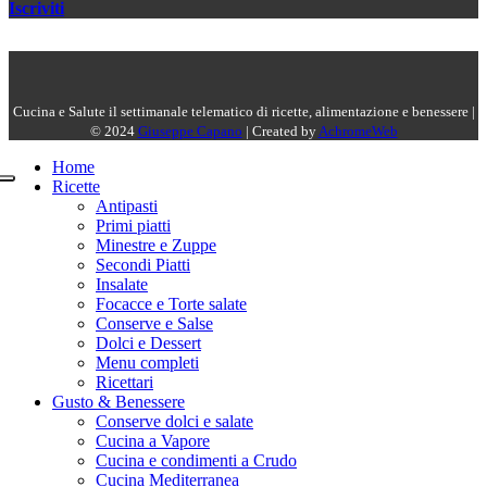
Iscriviti
Cucina e Salute il settimanale telematico di ricette, alimentazione e benessere |
© 2024
Giuseppe Capano
| Created by
AchromeWeb
Home
Ricette
Antipasti
Primi piatti
Minestre e Zuppe
Secondi Piatti
Insalate
Focacce e Torte salate
Conserve e Salse
Dolci e Dessert
Menu completi
Ricettari
Gusto & Benessere
Conserve dolci e salate
Cucina a Vapore
Cucina e condimenti a Crudo
Cucina Mediterranea