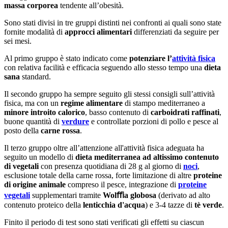
massa corporea
tendente all’obesità.
Sono stati divisi in tre gruppi distinti nei confronti ai quali sono state
fornite modalità di
approcci alimentari
differenziati da seguire per
sei mesi.
Al primo gruppo è stato indicato come
potenziare l’
attività fisica
con relativa facilità e efficacia seguendo allo stesso tempo una
dieta
sana
standard.
Il secondo gruppo ha sempre seguito gli stessi consigli sull’attività
fisica, ma con un
regime alimentare
di stampo mediterraneo a
minore introito calorico
, basso contenuto di
carboidrati raffinati
,
buone quantità di
verdure
e controllate porzioni di pollo e pesce al
posto della
carne rossa
.
Il terzo gruppo oltre all’attenzione all'attività fisica adeguata ha
seguito un modello di
dieta mediterranea ad altissimo contenuto
di vegetali
con presenza quotidiana di 28 g al giorno di
noci
,
esclusione totale della carne rossa, forte limitazione di altre
proteine
di origine animale
compreso il pesce, integrazione di
proteine
vegetali
supplementari tramite
Wolﬃa globosa
(derivato ad alto
contenuto proteico della
lenticchia d'acqua
) e 3-4 tazze di
tè verde
.
Finito il periodo di test sono stati verificati gli effetti su ciascun