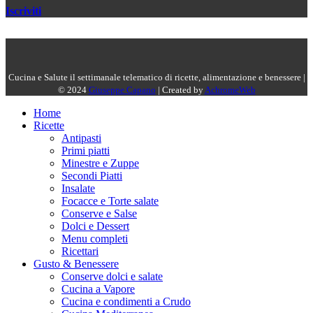
Iscriviti
Cucina e Salute il settimanale telematico di ricette, alimentazione e benessere |
© 2024
Giuseppe Capano
| Created by
AchromeWeb
Home
Ricette
Antipasti
Primi piatti
Minestre e Zuppe
Secondi Piatti
Insalate
Focacce e Torte salate
Conserve e Salse
Dolci e Dessert
Menu completi
Ricettari
Gusto & Benessere
Conserve dolci e salate
Cucina a Vapore
Cucina e condimenti a Crudo