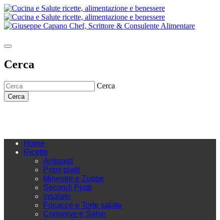
Cerca
Cerca
Cerca
Home
Ricette
Antipasti
Primi piatti
Minestre e Zuppe
Secondi Piatti
Insalate
Focacce e Torte salate
Conserve e Salse