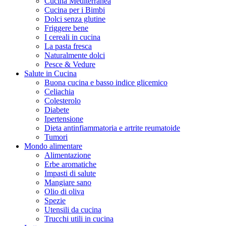
Cucina Mediterranea
Cucina per i Bimbi
Dolci senza glutine
Friggere bene
I cereali in cucina
La pasta fresca
Naturalmente dolci
Pesce & Vedure
Salute in Cucina
Buona cucina e basso indice glicemico
Celiachia
Colesterolo
Diabete
Ipertensione
Dieta antinfiammatoria e artrite reumatoide
Tumori
Mondo alimentare
Alimentazione
Erbe aromatiche
Impasti di salute
Mangiare sano
Olio di oliva
Spezie
Utensili da cucina
Trucchi utili in cucina