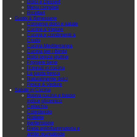
Dolci e Dessert
Menu completi
Ricettari
Gusto & Benessere
Conserve dolci e salate
Cucina a Vapore
Cucina e condimenti a
Crudo
Cucina Mediterranea
Cucina per i Bimbi
Dolci senza glutine
Friggere bene
I cereali in cucina
La pasta fresca
Naturalmente dolci
Pesce & Vedure
Salute in Cucina
Buona cucina e basso
indice glicemico
Celiachia
Colesterolo
Diabete
Ipertensione
Dieta antinfiammatoria e
artrite reumatoide