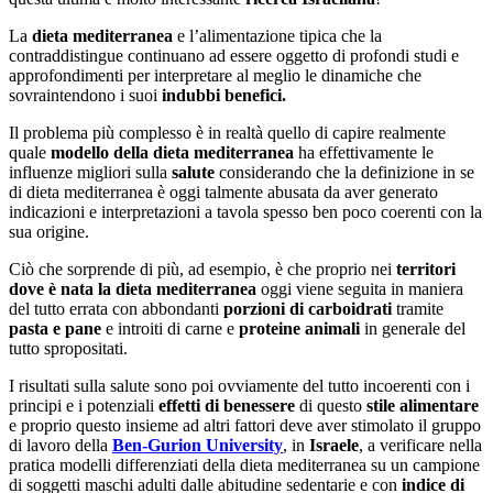
La
dieta mediterranea
e l’alimentazione tipica che la
contraddistingue continuano ad essere oggetto di profondi studi e
approfondimenti per interpretare al meglio le dinamiche che
sovraintendono i suoi
indubbi benefici.
Il problema più complesso è in realtà quello di capire realmente
quale
modello della dieta mediterranea
ha effettivamente le
influenze migliori sulla
salute
considerando che la definizione in se
di dieta mediterranea è oggi talmente abusata da aver generato
indicazioni e interpretazioni a tavola spesso ben poco coerenti con la
sua origine.
Ciò che sorprende di più, ad esempio, è che proprio nei
territori
dove è nata la dieta mediterranea
oggi viene seguita in maniera
del tutto errata con abbondanti
porzioni di carboidrati
tramite
pasta e pane
e introiti di carne e
proteine animali
in generale del
tutto spropositati.
I risultati sulla salute sono poi ovviamente del tutto incoerenti con i
principi e i potenziali
effetti di benessere
di questo
stile alimentare
e proprio questo insieme ad altri fattori deve aver stimolato il gruppo
di lavoro della
Ben-Gurion University
, in
Israele
, a verificare nella
pratica modelli differenziati della dieta mediterranea su un campione
di soggetti maschi adulti dalle abitudine sedentarie e con
indice di