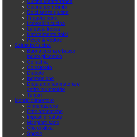
Cucina Mediterranea
Cucina per i Bimbi
Dolci senza glutine
Friggere bene
I cereali in cucina
La pasta fresca
Naturalmente dolci
Pesce & Vedure
Salute in Cucina
Buona cucina e basso
indice glicemico
Celiachia
Colesterolo
Diabete
Ipertensione
Dieta antinfiammatoria e
artrite reumatoide
Tumori
Mondo alimentare
Alimentazione
Erbe aromatiche
Impasti di salute
Mangiare sano
Olio di oliva
Spezie