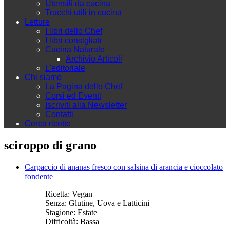
Utensili da cucina
Trucchi utili in cucina
Letture
I libri dello Chef
I libri consigliati
Cucina Naturale
Archivio Articoli
L'editoriale
Chi siamo
La Pagina dello Chef
Corsi ed Eventi
Iscriviti alla Newsletter
Contatti
Cerca ricette
sciroppo di grano
Carpaccio di ananas fresco con salsina di arancia e cioccolato
fondente
Ricetta:
Vegan
Senza:
Glutine, Uova e Latticini
Stagione:
Estate
Difficoltà:
Bassa