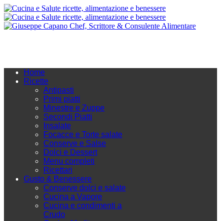
Home
Ricette
Antipasti
Primi piatti
Minestre e Zuppe
Secondi Piatti
Insalate
Focacce e Torte salate
Conserve e Salse
Dolci e Dessert
Menu completi
Ricettari
Gusto & Benessere
Conserve dolci e salate
Cucina a Vapore
Cucina e condimenti a
Crudo