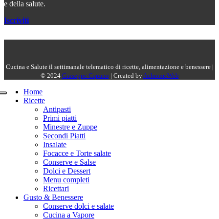
e della salute.
Iscriviti
Cucina e Salute il settimanale telematico di ricette, alimentazione e benessere |
© 2024
Giuseppe Capano
| Created by
AchromeWeb
Home
Ricette
Antipasti
Primi piatti
Minestre e Zuppe
Secondi Piatti
Insalate
Focacce e Torte salate
Conserve e Salse
Dolci e Dessert
Menu completi
Ricettari
Gusto & Benessere
Conserve dolci e salate
Cucina a Vapore