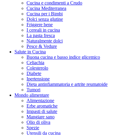
Cucina e condimenti a Crudo
Cucina Mediterranea
Cucina per i Bimbi
Dolci senza glutine
Friggere bene
I cereali in cucina
La pasta fresca
Naturalmente dolci
Pesce & Vedure
Salute in Cucina
Buona cucina e basso indice glicemico
Celiachia
Colesterolo
Diabete
Ipertensione
Dieta antinfiammatoria e artrite reumatoide
Tumori
Mondo alimentare
Alimentazione
Erbe aromatiche
Impasti di salute
Mangiare sano
Olio di oliva
Spezie
Utensili da cucina