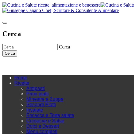
Cerca
Cerca
Cerca
Home
Ricette
Antipasti
Primi piatti
Minestre e Zuppe
Secondi Piatti
Insalate
Focacce e Torte salate
Conserve e Salse
Dolci e Dessert
Menu completi