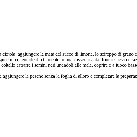
 ciotola, aggiungere la metà del succo di limone, lo sciroppo di grano e l
n spicchi mettendole direttamente in una casseruola dal fondo spesso insi
l coltello estrarre i semini neri unendoli alle mele, coprire e a fuoco ba
aggiungere le pesche senza la foglia di alloro e completare la preparazion