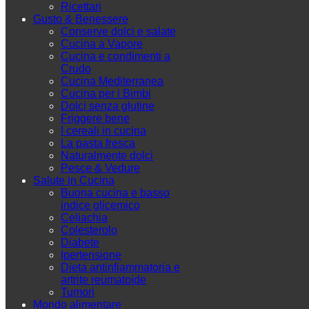
Ricettari
Gusto & Benessere
Conserve dolci e salate
Cucina a Vapore
Cucina e condimenti a
Crudo
Cucina Mediterranea
Cucina per i Bimbi
Dolci senza glutine
Friggere bene
I cereali in cucina
La pasta fresca
Naturalmente dolci
Pesce & Vedure
Salute in Cucina
Buona cucina e basso
indice glicemico
Celiachia
Colesterolo
Diabete
Ipertensione
Dieta antinfiammatoria e
artrite reumatoide
Tumori
Mondo alimentare