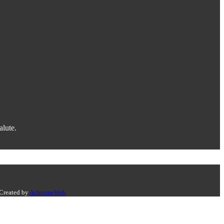
alute.
 Created by
AchromeWeb