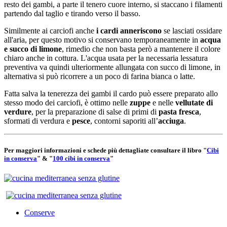
resto dei gambi, a parte il tenero cuore interno, si staccano i filamenti
partendo dal taglio e tirando verso il basso.
Similmente ai carciofi anche
i cardi anneriscono
se lasciati ossidare
all'aria, per questo motivo si conservano temporaneamente in
acqua
e succo di limone
, rimedio che non basta però a mantenere il colore
chiaro anche in cottura. L'acqua usata per la necessaria lessatura
preventiva va quindi ulteriormente allungata con succo di limone, in
alternativa si può ricorrere a un poco di farina bianca o latte.
Fatta salva la tenerezza dei gambi il cardo può essere preparato allo
stesso modo dei carciofi, è ottimo nelle
zuppe
e nelle
vellutate di
verdure
, per la preparazione di salse di primi di
pasta fresca
,
sformati di verdura e
pesce
, contorni saporiti all’
acciuga
.
Per maggiori informazioni e schede più dettagliate consultare il libro "
Cibi
in conserva
" & "
100 cibi in conserva
"
Conserve