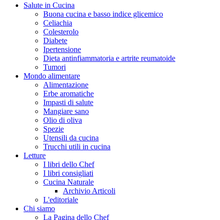
Salute in Cucina
Buona cucina e basso indice glicemico
Celiachia
Colesterolo
Diabete
Ipertensione
Dieta antinfiammatoria e artrite reumatoide
Tumori
Mondo alimentare
Alimentazione
Erbe aromatiche
Impasti di salute
Mangiare sano
Olio di oliva
Spezie
Utensili da cucina
Trucchi utili in cucina
Letture
I libri dello Chef
I libri consigliati
Cucina Naturale
Archivio Articoli
L'editoriale
Chi siamo
La Pagina dello Chef