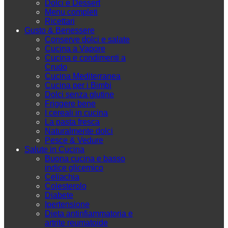
Dolci e Dessert
Menu completi
Ricettari
Gusto & Benessere
Conserve dolci e salate
Cucina a Vapore
Cucina e condimenti a
Crudo
Cucina Mediterranea
Cucina per i Bimbi
Dolci senza glutine
Friggere bene
I cereali in cucina
La pasta fresca
Naturalmente dolci
Pesce & Vedure
Salute in Cucina
Buona cucina e basso
indice glicemico
Celiachia
Colesterolo
Diabete
Ipertensione
Dieta antinfiammatoria e
artrite reumatoide