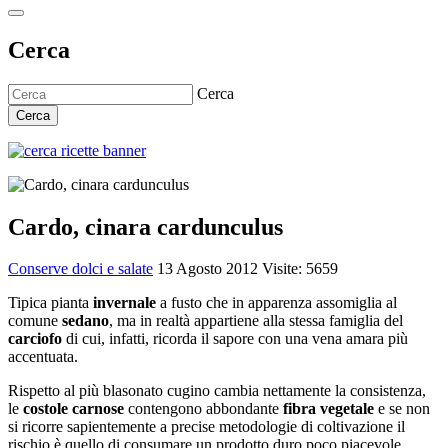
Cerca
Cerca
Cerca
Cardo, cinara cardunculus
Conserve dolci e salate
13 Agosto 2012
Visite: 5659
Tipica pianta
invernale
a fusto che in apparenza assomiglia al
comune
sedano
, ma in realtà appartiene alla stessa famiglia del
carciofo
di cui, infatti, ricorda il sapore con una vena amara più
accentuata.
Rispetto al più blasonato cugino cambia nettamente la consistenza,
le
costole carnose
contengono abbondante
fibra vegetale
e se non
si ricorre sapientemente a precise metodologie di coltivazione il
rischio è quello di consumare un prodotto duro poco piacevole.