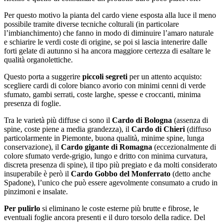
Per questo motivo la pianta del cardo viene esposta alla luce il meno
possibile tramite diverse tecniche colturali (in particolare
l’imbianchimento) che fanno in modo di diminuire l’amaro naturale
e schiarire le verdi coste di origine, se poi si lascia intenerire dalle
forti gelate di autunno si ha ancora maggiore certezza di esaltare le
qualità organolettiche.
Questo porta a suggerire
piccoli segreti
per un attento acquisto:
scegliere cardi di colore bianco avorio con minimi cenni di verde
sfumato, gambi serrati, coste larghe, spesse e croccanti, minima
presenza di foglie.
Tra le varietà più diffuse ci sono il
Cardo di Bologna
(assenza di
spine, coste piene a media grandezza), il
Cardo di Chieri
(diffuso
particolarmente in Piemonte, buona qualità, minime spine, lunga
conservazione), il
Cardo gigante di Romagna
(eccezionalmente di
colore sfumato verde-grigio, lungo e dritto con minima curvatura,
discreta presenza di spine), il tipo più pregiato e da molti considerato
insuperabile è però il
Cardo Gobbo del Monferrato
(detto anche
Spadone), l’unico che può essere agevolmente consumato a crudo in
pinzimoni e insalate.
Per pulirlo
si eliminano le coste esterne più brutte e fibrose, le
eventuali foglie ancora presenti e il duro torsolo della radice. Del