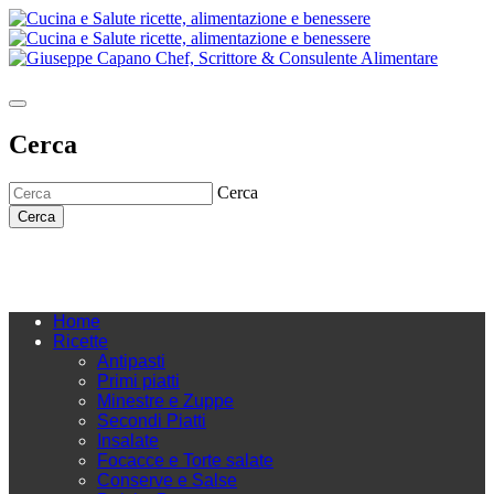
Cerca
Cerca
Cerca
Home
Ricette
Antipasti
Primi piatti
Minestre e Zuppe
Secondi Piatti
Insalate
Focacce e Torte salate
Conserve e Salse