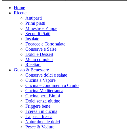
Home
Ricette
Antipasti
Primi piatti
Minestre e Zuppe
Secondi Piatti
Insalate
Focacce e Torte salate
Conserve e Salse
Dolci e Dessert
Menu completi
Ricettari
Gusto & Benessere
Conserve dolci e salate
Cucina a Vapore
Cucina e condimenti a Crudo
Cucina Mediterranea
Cucina per i Bimbi
Dolci senza glutine
Friggere bene
I cereali in cucina
La pasta fresca
Naturalmente dolci
Pesce & Vedure