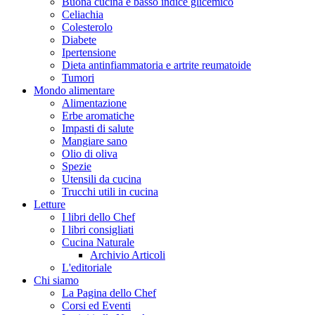
Buona cucina e basso indice glicemico
Celiachia
Colesterolo
Diabete
Ipertensione
Dieta antinfiammatoria e artrite reumatoide
Tumori
Mondo alimentare
Alimentazione
Erbe aromatiche
Impasti di salute
Mangiare sano
Olio di oliva
Spezie
Utensili da cucina
Trucchi utili in cucina
Letture
I libri dello Chef
I libri consigliati
Cucina Naturale
Archivio Articoli
L'editoriale
Chi siamo
La Pagina dello Chef
Corsi ed Eventi