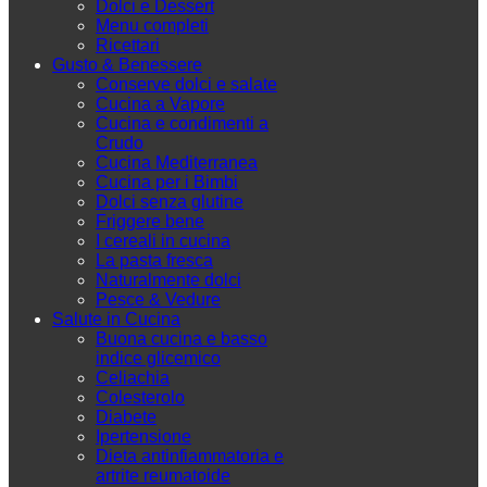
Dolci e Dessert
Menu completi
Ricettari
Gusto & Benessere
Conserve dolci e salate
Cucina a Vapore
Cucina e condimenti a
Crudo
Cucina Mediterranea
Cucina per i Bimbi
Dolci senza glutine
Friggere bene
I cereali in cucina
La pasta fresca
Naturalmente dolci
Pesce & Vedure
Salute in Cucina
Buona cucina e basso
indice glicemico
Celiachia
Colesterolo
Diabete
Ipertensione
Dieta antinfiammatoria e
artrite reumatoide