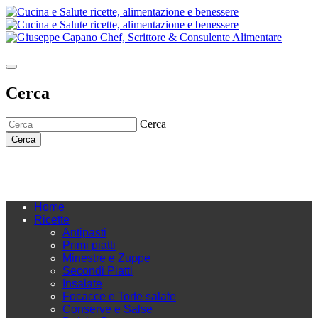
Cerca
Cerca
Cerca
Home
Ricette
Antipasti
Primi piatti
Minestre e Zuppe
Secondi Piatti
Insalate
Focacce e Torte salate
Conserve e Salse