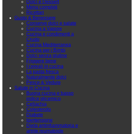
Dolci e Dessert
Menu completi
Ricettari
Gusto & Benessere
Conserve dolci e salate
Cucina a Vapore
Cucina e condimenti a
Crudo
Cucina Mediterranea
Cucina per i Bimbi
Dolci senza glutine
Friggere bene
I cereali in cucina
La pasta fresca
Naturalmente dolci
Pesce & Vedure
Salute in Cucina
Buona cucina e basso
indice glicemico
Celiachia
Colesterolo
Diabete
Ipertensione
Dieta antinfiammatoria e
artrite reumatoide