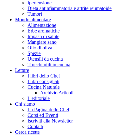
Ipertensione
Dieta antinfiammatoria e artrite reumatoide
Tumori
Mondo alimentare
Alimentazione
Erbe aromatiche
Impasti di salute
Mangiare sano
Olio di oliva
Spezie
Utensili da cucina
Trucchi utili in cucina
Letture
I libri dello Chef
I libri consigliati
Cucina Naturale
Archivio Articoli
L'editoriale
Chi siamo
La Pagina dello Chef
Corsi ed Eventi
Iscriviti alla Newsletter
Contatti
Cerca ricette