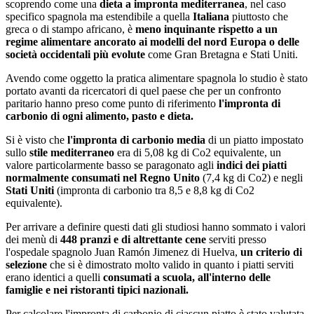
scoprendo come una
dieta a impronta mediterranea
, nel caso
specifico spagnola ma estendibile a quella
Italiana
piuttosto che
greca o di stampo africano, è
meno inquinante rispetto a un
regime alimentare ancorato ai modelli del nord Europa o delle
società occidentali più evolute
come Gran Bretagna e Stati Uniti.
Avendo come oggetto la pratica alimentare spagnola lo studio è stato
portato avanti da ricercatori di quel paese che per un confronto
paritario hanno preso come punto di riferimento
l'impronta di
carbonio di ogni alimento, pasto e dieta.
Si è visto che
l'impronta di carbonio media
di un piatto impostato
sullo
stile mediterraneo
era di 5,08 kg di Co2 equivalente, un
valore particolarmente basso se paragonato agli
indici dei piatti
normalmente consumati nel Regno Unito
(7,4 kg di Co2) e negli
Stati Uniti
(impronta di carbonio tra 8,5 e 8,8 kg di Co2
equivalente).
Per arrivare a definire questi dati gli studiosi hanno sommato i valori
dei menù di
448 pranzi e di altrettante cene
serviti presso
l'ospedale spagnolo Juan Ramón Jimenez di Huelva,
un criterio di
selezione
che si è dimostrato molto valido in quanto i piatti serviti
erano identici a quelli
consumati a scuola, all'interno delle
famiglie e nei ristoranti tipici nazionali.
Per calcolare l'impronta di carbonio di ciascun piatto è stato valutata