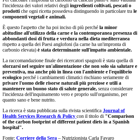
l'incidenza dei valori relativi degli
ingredienti coltivati, pescati o
prodotti
che ogni ricetta possedeva distinguendo in particolare tra
le
componenti vegetali e animali.
È questo l'aspetto che ha poi inciso di più perché
la minor
abitudine all'utilizzo della carne e la contemporanea presenza di
abbondanti dosi di frutta e verdura nella dieta mediterranea
rispetto a quella dei Paesi anglofoni (la carne ha un'impronta di
carbonio elevata)
è stata determinante sull'impatto ambientale.
La raccomandazione finale dei ricercatori spagnoli è stata quella di
sforzarsi nel seguire un'alimentazione che non solo sia salutare e
preventiva, ma anche più in linea con l'ambiente e l'equilibrio
ecologico
perché i cambiamenti climatici rischiano seriamente di
privare l'uomo delle risorse naturali più preziose e utili a
mantenere un buono stato di salute generale,
senza considerare
l'incidenza dell'inquinamento vero e proprio sull'organismo, per
quanto sano e bene nutrito.
La ricerca è stata pubblicata sulla rivista scientifica
Journal of
Health Services Research & Policy
con il titolo di
"Comparison
of the carbon footprint of different patient diets in a Spanish
hospital".
Fonte:
Corriere della Sera
– Nutrizionista Carla Favaro