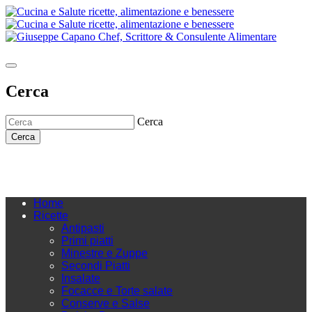
Cerca
Cerca
Cerca
Home
Ricette
Antipasti
Primi piatti
Minestre e Zuppe
Secondi Piatti
Insalate
Focacce e Torte salate
Conserve e Salse