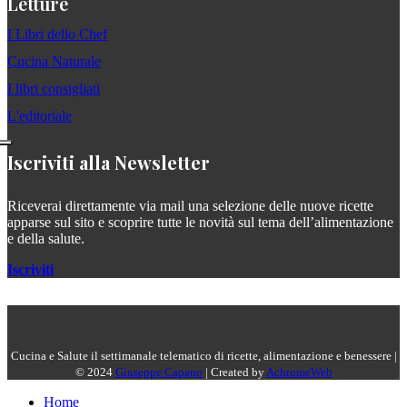
Letture
I Libri dello Chef
Cucina Naturale
I libri consigliati
L'editoriale
Iscriviti alla Newsletter
Riceverai direttamente via mail una selezione delle nuove ricette
apparse sul sito e scoprire tutte le novità sul tema dell’alimentazione
e della salute.
Iscriviti
Cucina e Salute il settimanale telematico di ricette, alimentazione e benessere |
© 2024
Giuseppe Capano
| Created by
AchromeWeb
Home