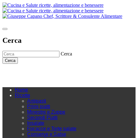
Cerca
Cerca
Cerca
Home
Ricette
Antipasti
Primi piatti
Minestre e Zuppe
Secondi Piatti
Insalate
Focacce e Torte salate
Conserve e Salse