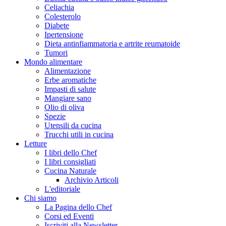
Celiachia
Colesterolo
Diabete
Ipertensione
Dieta antinfiammatoria e artrite reumatoide
Tumori
Mondo alimentare
Alimentazione
Erbe aromatiche
Impasti di salute
Mangiare sano
Olio di oliva
Spezie
Utensili da cucina
Trucchi utili in cucina
Letture
I libri dello Chef
I libri consigliati
Cucina Naturale
Archivio Articoli
L'editoriale
Chi siamo
La Pagina dello Chef
Corsi ed Eventi
Iscriviti alla Newsletter