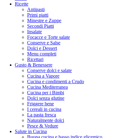
Ricette
Antipasti
Primi piatti
Minestre e Zuppe
Secondi Piatti
Insalate
Focacce e Torte salate
Conserve e Salse
Dolci e Dessert
Menu completi
Ricettari
Gusto & Benessere
Conserve dolci e salate
Cucina a Vapore
Cucina e condimenti a Crudo
Cucina Mediterranea
Cucina per i Bimbi
Dolci senza glutine
Friggere bene
I cereali in cucina
La pasta fresca
Naturalmente dolci
Pesce & Vedure
Salute in Cucina
Buona cucina e basso indice glicemico