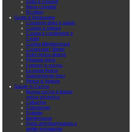
Dolci e Dessert
Menu completi
Ricettari
Gusto & Benessere
Conserve dolci e salate
Cucina a Vapore
Cucina e condimenti a
Crudo
Cucina Mediterranea
Cucina per i Bimbi
Dolci senza glutine
Friggere bene
I cereali in cucina
La pasta fresca
Naturalmente dolci
Pesce & Vedure
Salute in Cucina
Buona cucina e basso
indice glicemico
Celiachia
Colesterolo
Diabete
Ipertensione
Dieta antinfiammatoria e
artrite reumatoide