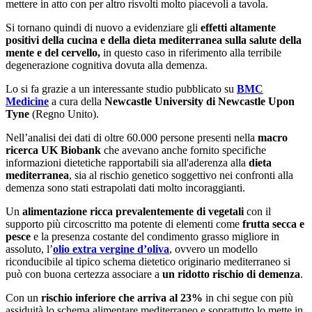
mettere in atto con per altro risvolti molto piacevoli a tavola.
Si tornano quindi di nuovo a evidenziare gli
effetti altamente
positivi della cucina e della dieta mediterranea sulla salute della
mente e del cervello,
in questo caso in riferimento alla terribile
degenerazione cognitiva dovuta alla demenza.
Lo si fa grazie a un interessante studio pubblicato su
BMC
Medicine
a cura della
Newcastle University di Newcastle Upon
Tyne
(Regno Unito).
Nell’analisi dei dati di oltre 60.000 persone presenti nella
macro
ricerca UK Biobank
che avevano anche fornito specifiche
informazioni dietetiche rapportabili sia all'aderenza alla
dieta
mediterranea
, sia al rischio genetico soggettivo nei confronti alla
demenza sono stati estrapolati dati molto incoraggianti.
Un
alimentazione ricca prevalentemente di vegetali
con il
supporto più circoscritto ma potente di elementi come
frutta secca e
pesce
e la presenza costante del condimento grasso migliore in
assoluto, l’
olio extra vergine d’oliva
, ovvero un modello
riconducibile al tipico schema dietetico originario mediterraneo si
può con buona certezza associare a
un ridotto rischio di demenza
.
Con un
rischio inferiore che arriva al 23%
in chi segue con più
assiduità lo schema alimentare mediterraneo e soprattutto lo mette in