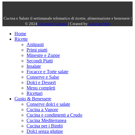
Cucina e Salute il settimanale telematico di ricette, alimentazione e benessere |
© 2024
Giuseppe Capano
| Created by
AchromeWeb
Home
Ricette
Antipasti
Primi piatti
Minestre e Zuppe
Secondi Piatti
Insalate
Focacce e Torte salate
Conserve e Salse
Dolci e Dessert
Menu completi
Ricettari
Gusto & Benessere
Conserve dolci e salate
Cucina a Vapore
Cucina e condimenti a Crudo
Cucina Mediterranea
Cucina per i Bimbi
Dolci senza glutine