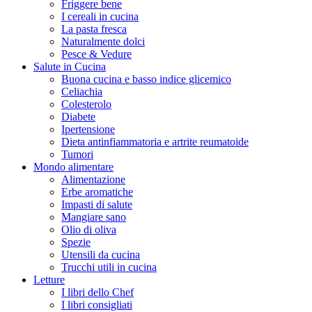
Friggere bene
I cereali in cucina
La pasta fresca
Naturalmente dolci
Pesce & Vedure
Salute in Cucina
Buona cucina e basso indice glicemico
Celiachia
Colesterolo
Diabete
Ipertensione
Dieta antinfiammatoria e artrite reumatoide
Tumori
Mondo alimentare
Alimentazione
Erbe aromatiche
Impasti di salute
Mangiare sano
Olio di oliva
Spezie
Utensili da cucina
Trucchi utili in cucina
Letture
I libri dello Chef
I libri consigliati