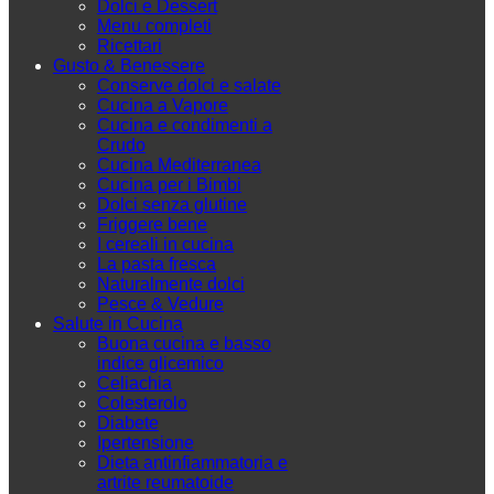
Dolci e Dessert
Menu completi
Ricettari
Gusto & Benessere
Conserve dolci e salate
Cucina a Vapore
Cucina e condimenti a
Crudo
Cucina Mediterranea
Cucina per i Bimbi
Dolci senza glutine
Friggere bene
I cereali in cucina
La pasta fresca
Naturalmente dolci
Pesce & Vedure
Salute in Cucina
Buona cucina e basso
indice glicemico
Celiachia
Colesterolo
Diabete
Ipertensione
Dieta antinfiammatoria e
artrite reumatoide