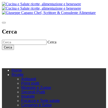
Cerca
Cerca
Cerca
Home
Ricette
Antipasti
Primi piatti
Minestre e Zuppe
Secondi Piatti
Insalate
Focacce e Torte salate
Conserve e Salse