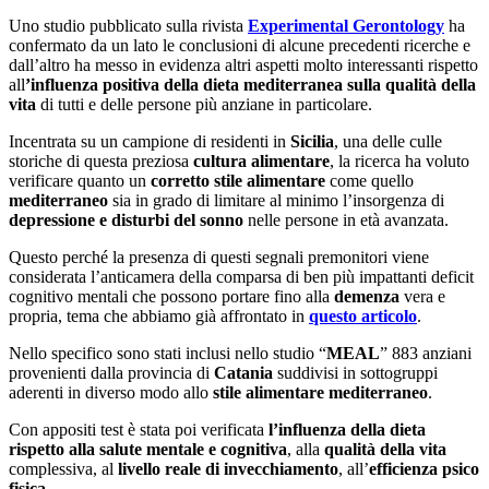
Uno studio pubblicato sulla rivista
Experimental Gerontology
ha
confermato da un lato le conclusioni di alcune precedenti ricerche e
dall’altro ha messo in evidenza altri aspetti molto interessanti rispetto
all
’influenza positiva della dieta mediterranea sulla qualità della
vita
di tutti e delle persone più anziane in particolare.
Incentrata su un campione di residenti in
Sicilia
, una delle culle
storiche di questa preziosa
cultura alimentare
, la ricerca ha voluto
verificare quanto un
corretto stile alimentare
come quello
mediterraneo
sia in grado di limitare al minimo l’insorgenza di
depressione e disturbi del sonno
nelle persone in età avanzata.
Questo perché la presenza di questi segnali premonitori viene
considerata l’anticamera della comparsa di ben più impattanti deficit
cognitivo mentali che possono portare fino alla
demenza
vera e
propria, tema che abbiamo già affrontato in
questo articolo
.
Nello specifico sono stati inclusi nello studio “
MEAL
” 883 anziani
provenienti dalla provincia di
Catania
suddivisi in sottogruppi
aderenti in diverso modo allo
stile alimentare mediterraneo
.
Con appositi test è stata poi verificata
l’influenza della dieta
rispetto alla salute mentale e cognitiva
, alla
qualità della vita
complessiva, al
livello reale di invecchiamento
, all’
efficienza psico
fisica
.