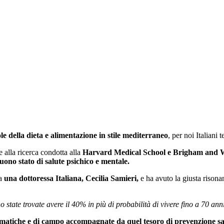
e della dieta e alimentazione in stile mediterraneo
, per noi Italiani
e alla ricerca condotta alla
Harvard Medical School e Brigham and W
ono stato di salute psichico e mentale.
da
una dottoressa Italiana, Cecilia Samieri,
e ha avuto la giusta rison
tate trovate avere il 40% in più di probabilità di vivere fino a 70 anni
omatiche e di campo accompagnate da quel tesoro di prevenzione saluti