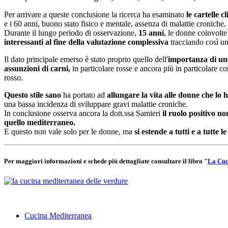
Per arrivare a queste conclusione la ricerca ha esaminato
le cartelle c
e i 60 anni, buono stato fisico e mentale, assenza di malattie croniche.
Durante il lungo periodo di osservazione,
15 anni
, le donne coinvolt
interessanti al fine della valutazione complessiva
tracciando così un
Il dato principale emerso è stato proprio quello dell'
importanza di uno
assunzioni di carni,
in particolare rosse e ancora più in particolare c
rosso.
Questo stile sano
ha portato ad
allungare la vita alle donne che lo 
una bassa incidenza di sviluppare gravi malattie croniche.
In conclusione osserva ancora la dott.ssa Samieri
il ruolo positivo n
quello mediterraneo.
E questo non vale solo per le donne, ma
si estende a tutti e a tutte le
Per maggiori informazioni e schede più dettagliate consultare il libro "
La Cuc
Cucina Mediterranea