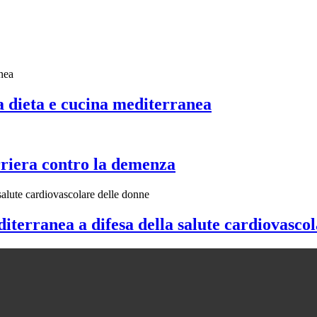
a dieta e cucina mediterranea
rriera contro la demenza
editerranea a difesa della salute cardiovasco