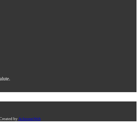
alute.
 Created by
AchromeWeb