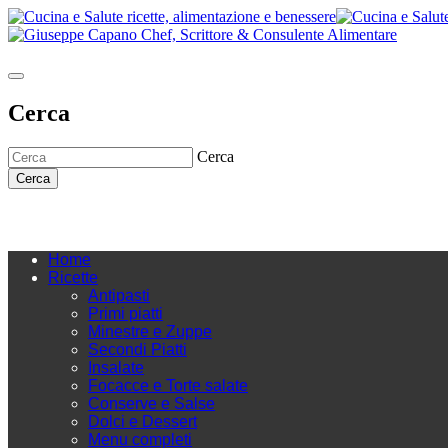
Cerca
Cerca
Cerca
Home
Ricette
Antipasti
Primi piatti
Minestre e Zuppe
Secondi Piatti
Insalate
Focacce e Torte salate
Conserve e Salse
Dolci e Dessert
Menu completi