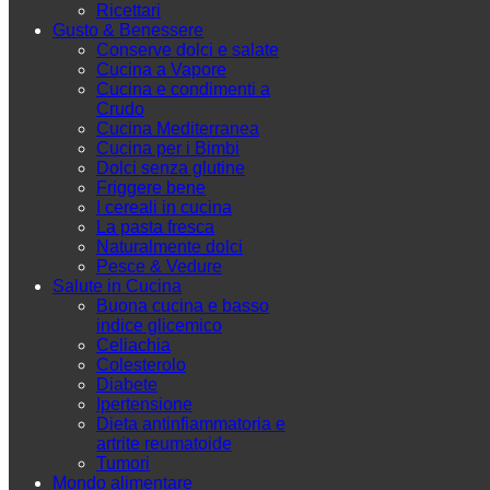
Ricettari
Gusto & Benessere
Conserve dolci e salate
Cucina a Vapore
Cucina e condimenti a
Crudo
Cucina Mediterranea
Cucina per i Bimbi
Dolci senza glutine
Friggere bene
I cereali in cucina
La pasta fresca
Naturalmente dolci
Pesce & Vedure
Salute in Cucina
Buona cucina e basso
indice glicemico
Celiachia
Colesterolo
Diabete
Ipertensione
Dieta antinfiammatoria e
artrite reumatoide
Tumori
Mondo alimentare