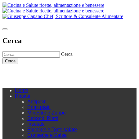
Cerca
Cerca
Cerca
Home
Ricette
Antipasti
Primi piatti
Minestre e Zuppe
Secondi Piatti
Insalate
Focacce e Torte salate
Conserve e Salse