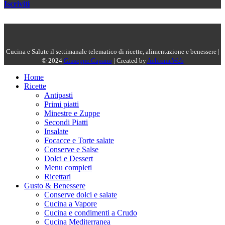
Iscriviti
Cucina e Salute il settimanale telematico di ricette, alimentazione e benessere |
© 2024
Giuseppe Capano
| Created by
AchromeWeb
Home
Ricette
Antipasti
Primi piatti
Minestre e Zuppe
Secondi Piatti
Insalate
Focacce e Torte salate
Conserve e Salse
Dolci e Dessert
Menu completi
Ricettari
Gusto & Benessere
Conserve dolci e salate
Cucina a Vapore
Cucina e condimenti a Crudo
Cucina Mediterranea