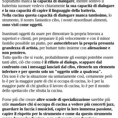
Soprattutto manca
la capacità di dialogare
, mentre sentivo il
batterista suonare vedevo chiaramente
la sua capacità di dialogare
e la sua capacità di capire il linguaggio della batteria.
Nella cucina questa capacità di dialogare manca tantissimo,
lo
strumento, il nostro fantastico cibo, i nostri straordinari alimenti,
sono visti come oggetti.
Inanimati oggetti da usare per dimostrare la propria bravura a
superiori e clienti, per preparare il più velocemente e con il minor
fastidio possibile un piatto, per
autocelebrare la propria presunta
grandezza di artista,
per buttare tutto insieme con
alienazione e
non pensiero.
Tutto quello che si vuole, probabilmente gli esempi potrebbe essere
tanti altri, ciò che conta è
il rifiuto al dialogo, scappare dal
confronto con i messaggi lanciati dal cibo, ritenerlo un elemento
inferiore e per questo solo un "oggetto utile a qualcosa".
Ora non è che la situazione sia unitariamente così, certamente però
lo è per la maggior parte di chi si occupa di cucina, lo è per la
maggior parte di chi giudica il lavoro di cucina, lo è per il mondo
dello spettacolo che sfrutta la cucina.
Forse più che creare
altre scuole di specializzazione
sarebbe più
utile
mandare chi si occupa di cucina a vedere più concerti jazz,
guardare in faccia i musicisti, capire la loro immensa passione,
capire il rispetto per lo strumento e come da questo strumento