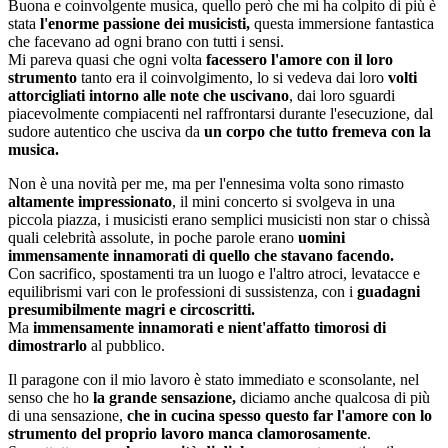
Buona e coinvolgente musica, quello però che mi ha colpito di più è
stata
l'enorme passione dei musicisti,
questa immersione fantastica
che facevano ad ogni brano con tutti i sensi.
Mi pareva quasi che ogni volta
facessero l'amore con il loro
strumento
tanto era il coinvolgimento, lo si vedeva dai loro
volti
attorcigliati intorno alle note che uscivano
, dai loro sguardi
piacevolmente compiacenti nel raffrontarsi durante l'esecuzione, dal
sudore autentico che usciva da
un corpo che tutto fremeva con la
musica.
Non è una novità per me, ma per l'ennesima volta sono rimasto
altamente impressionato
, il mini concerto si svolgeva in una
piccola piazza, i musicisti erano semplici musicisti non star o chissà
quali celebrità assolute, in poche parole erano
uomini
immensamente innamorati di quello che stavano facendo.
Con sacrifico, spostamenti tra un luogo e l'altro atroci, levatacce e
equilibrismi vari con le professioni di sussistenza, con i
guadagni
presumibilmente magri e circoscritti.
Ma
immensamente innamorati e nient'affatto timorosi di
dimostrarlo
al pubblico.
Il paragone con il mio lavoro è stato immediato e sconsolante, nel
senso che ho
la grande sensazione,
diciamo anche qualcosa di più
di una sensazione,
che in cucina spesso questo far l'amore con lo
strumento del proprio lavoro manca clamorosamente
.