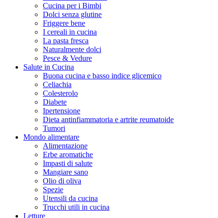
Cucina per i Bimbi
Dolci senza glutine
Friggere bene
I cereali in cucina
La pasta fresca
Naturalmente dolci
Pesce & Vedure
Salute in Cucina
Buona cucina e basso indice glicemico
Celiachia
Colesterolo
Diabete
Ipertensione
Dieta antinfiammatoria e artrite reumatoide
Tumori
Mondo alimentare
Alimentazione
Erbe aromatiche
Impasti di salute
Mangiare sano
Olio di oliva
Spezie
Utensili da cucina
Trucchi utili in cucina
Letture