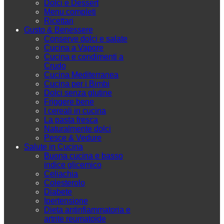
Dolci e Dessert
Menu completi
Ricettari
Gusto & Benessere
Conserve dolci e salate
Cucina a Vapore
Cucina e condimenti a
Crudo
Cucina Mediterranea
Cucina per i Bimbi
Dolci senza glutine
Friggere bene
I cereali in cucina
La pasta fresca
Naturalmente dolci
Pesce & Vedure
Salute in Cucina
Buona cucina e basso
indice glicemico
Celiachia
Colesterolo
Diabete
Ipertensione
Dieta antinfiammatoria e
artrite reumatoide