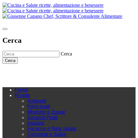
Cerca
Cerca
Cerca
Home
Ricette
Antipasti
Primi piatti
Minestre e Zuppe
Secondi Piatti
Insalate
Focacce e Torte salate
Conserve e Salse