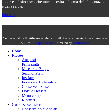
apparse sul sito e scoprire tutte le novità sul tema dell’alimentazione
e della salute.
Iscriviti
Cucina e Salute il settimanale telematico di ricette, alimentazione e benessere |
© 2024
Giuseppe Capano
| Created by
AchromeWeb
Home
Ricette
Antipasti
Primi piatti
Minestre e Zuppe
Secondi Piatti
Insalate
Focacce e Torte salate
Conserve e Salse
Dolci e Dessert
Menu completi
Ricettari
Gusto & Benessere
Conserve dolci e salate