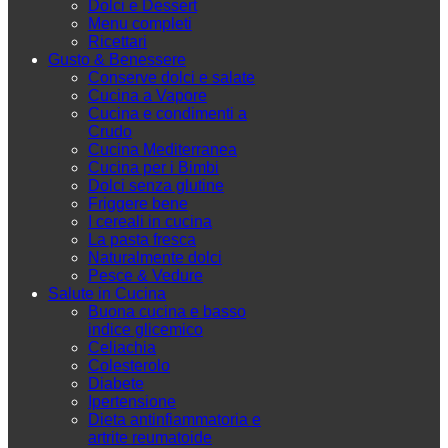
Dolci e Dessert
Menu completi
Ricettari
Gusto & Benessere
Conserve dolci e salate
Cucina a Vapore
Cucina e condimenti a
Crudo
Cucina Mediterranea
Cucina per i Bimbi
Dolci senza glutine
Friggere bene
I cereali in cucina
La pasta fresca
Naturalmente dolci
Pesce & Vedure
Salute in Cucina
Buona cucina e basso
indice glicemico
Celiachia
Colesterolo
Diabete
Ipertensione
Dieta antinfiammatoria e
artrite reumatoide