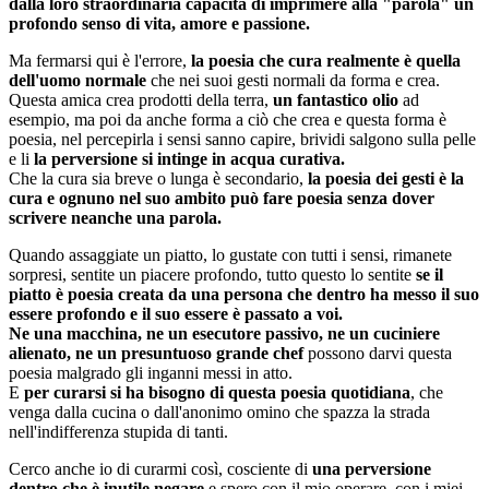
dalla loro straordinaria capacità di imprimere alla "parola" un
profondo senso di vita, amore e passione.
Ma fermarsi qui è l'errore,
la poesia che cura realmente è quella
dell'uomo normale
che nei suoi gesti normali da forma e crea.
Questa amica crea prodotti della terra,
un fantastico olio
ad
esempio, ma poi da anche forma a ciò che crea e questa forma è
poesia, nel percepirla i sensi sanno capire, brividi salgono sulla pelle
e li
la perversione si intinge in acqua curativa.
Che la cura sia breve o lunga è secondario,
la poesia dei gesti è la
cura e ognuno nel suo ambito può fare poesia senza dover
scrivere neanche una parola.
Quando assaggiate un piatto, lo gustate con tutti i sensi, rimanete
sorpresi, sentite un piacere profondo, tutto questo lo sentite
se il
piatto è poesia creata da una persona che dentro ha messo il suo
essere profondo e il suo essere è passato a voi.
Ne una macchina, ne un esecutore passivo, ne un cuciniere
alienato, ne un presuntuoso grande chef
possono darvi questa
poesia malgrado gli inganni messi in atto.
E
per curarsi si ha bisogno di questa poesia quotidiana
, che
venga dalla cucina o dall'anonimo omino che spazza la strada
nell'indifferenza stupida di tanti.
Cerco anche io di curarmi così, cosciente di
una perversione
dentro che è inutile negare
e spero con il mio operare, con i miei