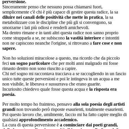
perversione.
Sinceramente penso che nessuno possa chiamarsi fuori,
semplicemente c'è chi è più capace di gestire questa radice, la sa
diluire nei canali delle positività che mette in pratica
, la sa
metabolizzare con le discipline che più gli si convengono, sa
smorzarne i lati più odiosi e renderli amichevoli.
Ma dentro rimane e in tanti altri questa radice non sanno proprio
come strapparla a se, ne subiscono
la vastità interiore
e intontiti
non ne capiscono neanche l'origine, si ritrovano a
fare cose e non
sapere.
Non ho soluzioni miracolose a questo, ma ricordo che da piccolo
feci
un sogno particolare
che per molti anni malgrado mi fosse
rimasto dentro non sono riuscito a capire.
Chi nel sogno mi raccontava tracciava a se raccogliendo in un fascio
unico tutte queste perversioni e poi le intingeva in un acqua a me
non visibile, le liberava e sussurrava che erano guarite.
Incuriosito chiedevo quale fosse questa acqua e
la risposta era
poesia.
Per molto tempo ho frainteso, pensavo
alla sola poesia degli artisti
grandi
non trovando però risposte esaurienti, totalmente esaurienti.
Poi questo lavoro che, umilmente, faccio mi ha fatto capire meglio di
qualsiasi
approfondimento accademico.
La cura di questa perversione è
a cominciare dai poeti grandi,