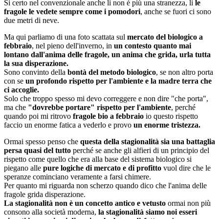
Si certo nel convenzionale anche li non è più una stranezza, li
le
fragole le vedete sempre come i pomodori
, anche se fuori ci sono
due metri di neve.
Ma qui parliamo di una foto scattata sul
mercato del biologico a
febbraio
, nel pieno dell'inverno, in
un contesto quanto mai
lontano dall'anima delle fragole, un anima che grida, urla tutta
la sua disperazione.
Sono convinto della
bontà del metodo biologico
, se non altro porta
con se
un profondo rispetto per l'ambiente e la madre terra che
ci accoglie.
Solo che troppo spesso mi devo correggere e non dire "che porta",
ma che
"dovrebbe portare" rispetto per l'ambiente
, perché
quando poi mi ritrovo
fragole bio a febbraio
io questo rispetto
faccio un enorme fatica a vederlo e provo
un enorme tristezza.
Ormai spesso penso che
questa della stagionalità sia una battaglia
persa quasi del tutto
perché se anche gli alfieri di un principio del
rispetto come quello che era alla base del sistema biologico si
piegano alle
pure logiche di mercato e di profitto
vuol dire che le
speranze cominciano veramente a farsi chimere.
Per quanto mi riguarda non scherzo quando dico che l'anima delle
fragole grida disperazione.
La stagionalità non è un concetto antico e vetusto
ormai non più
consono alla società moderna,
la stagionalità siamo noi esseri