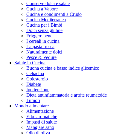
Conserve dolci e salate
Cucina a Vapore
Cucina e condimenti a Crudo
Cucina Mediterranea
Cucina per i Bimbi
Dolci senza glutine
Friggere bene
I cereali in cucina
La pasta fresca
Naturalmente dolci
Pesce & Vedure
Salute in Cucina
Buona cucina e basso indice glicemico
Celiachia
Colesterolo
Diabete
Ipertensione
Dieta antinfiammatoria e artrite reumatoide
Tumori
Mondo alimentare
Alimentazione
Erbe aromatiche
Impasti di salute
Mangiare sano
Olio di oliva