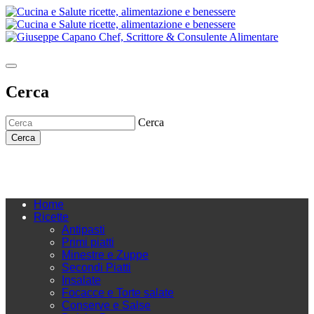
Cerca
Cerca
Cerca
Home
Ricette
Antipasti
Primi piatti
Minestre e Zuppe
Secondi Piatti
Insalate
Focacce e Torte salate
Conserve e Salse