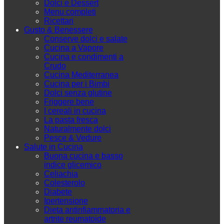
Dolci e Dessert
Menu completi
Ricettari
Gusto & Benessere
Conserve dolci e salate
Cucina a Vapore
Cucina e condimenti a
Crudo
Cucina Mediterranea
Cucina per i Bimbi
Dolci senza glutine
Friggere bene
I cereali in cucina
La pasta fresca
Naturalmente dolci
Pesce & Vedure
Salute in Cucina
Buona cucina e basso
indice glicemico
Celiachia
Colesterolo
Diabete
Ipertensione
Dieta antinfiammatoria e
artrite reumatoide