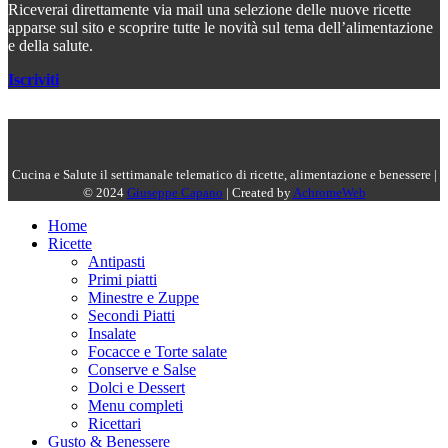
Riceverai direttamente via mail una selezione delle nuove ricette
apparse sul sito e scoprire tutte le novità sul tema dell’alimentazione
e della salute.
Iscriviti
Cucina e Salute il settimanale telematico di ricette, alimentazione e benessere |
© 2024
Giuseppe Capano
| Created by
AchromeWeb
Home
Ricette
Antipasti
Primi piatti
Minestre e Zuppe
Secondi Piatti
Insalate
Focacce e Torte salate
Conserve e Salse
Dolci e Dessert
Menu completi
Ricettari
Gusto & Benessere