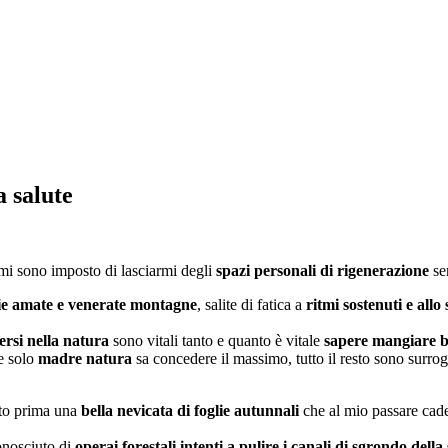
 salute
mi sono imposto di lasciarmi degli
spazi personali di rigenerazione
sen
ie amate e venerate montagne
, salite di fatica a
ritmi sostenuti e allo
gersi nella natura
sono vitali tanto e quanto è vitale
sapere mangiare 
e solo
madre natura
sa concedere il massimo, tutto il resto sono surroga
ato prima una
bella nevicata di foglie autunnali
che al mio passare ca
nosciuto di
operai forestali intenti a pulire i canali di sgrondo dell