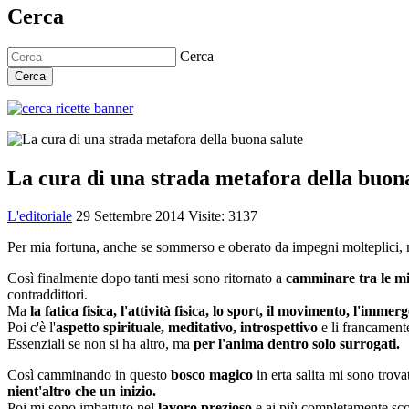
Cerca
Cerca
Cerca
La cura di una strada metafora della buona
L'editoriale
29 Settembre 2014
Visite: 3137
Per mia fortuna, anche se sommerso e oberato da impegni molteplici, 
Così finalmente dopo tanti mesi sono ritornato a
camminare tra le m
contraddittori.
Ma
la fatica fisica, l'attività fisica, lo sport, il movimento, l'immer
Poi c'è l'
aspetto spirituale, meditativo, introspettivo
e li francament
Essenziali se non si ha altro, ma
per l'anima dentro solo surrogati.
Così camminando in questo
bosco magico
in erta salita mi sono trov
nient'altro che un inizio.
Poi mi sono imbattuto nel
lavoro prezioso
e ai più completamente sco