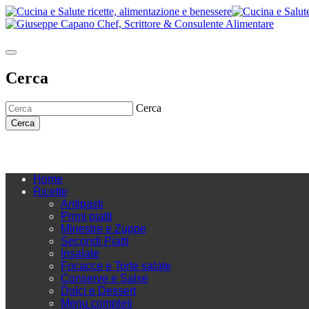
Cerca
Cerca
Cerca
Home
Ricette
Antipasti
Primi piatti
Minestre e Zuppe
Secondi Piatti
Insalate
Focacce e Torte salate
Conserve e Salse
Dolci e Dessert
Menu completi