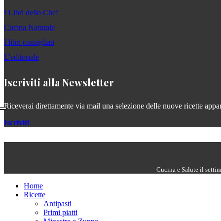
I Libri dello Chef
Cucina Naturale
I libri consigliati
L'editoriale
Iscriviti alla Newsletter
Riceverai direttamente via mail una selezione delle nuove ricette apparse
Iscriviti
Cucina e Salute il setti
Home
Ricette
Antipasti
Primi piatti