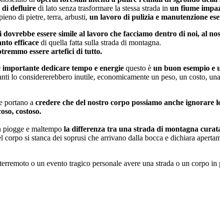
di defluire
di lato senza trasformare la stessa strada in
un fiume impaz
ieno di pietre, terra, arbusti,
un lavoro di pulizia e manutenzione ese
ai dovrebbe essere simile al lavoro che facciamo dentro di noi, al no
nto efficace
di quella fatta sulla strada di montagna.
tremmo essere artefici di tutto.
li è importante dedicare tempo e energie
questo è
un buon esempio e un
tanti lo considererebbero inutile, economicamente un peso, un costo, una 
he portano a
credere che del nostro corpo possiamo anche ignorare le
coso, costoso.
con piogge e maltempo
la differenza tra una strada di montagna curata 
l corpo si stanca dei soprusi che arrivano dalla bocca e dichiara apert
terremoto o un evento tragico personale avere una strada o un corpo in pi