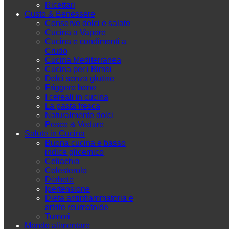
Ricettari
Gusto & Benessere
Conserve dolci e salate
Cucina a Vapore
Cucina e condimenti a
Crudo
Cucina Mediterranea
Cucina per i Bimbi
Dolci senza glutine
Friggere bene
I cereali in cucina
La pasta fresca
Naturalmente dolci
Pesce & Vedure
Salute in Cucina
Buona cucina e basso
indice glicemico
Celiachia
Colesterolo
Diabete
Ipertensione
Dieta antinfiammatoria e
artrite reumatoide
Tumori
Mondo alimentare