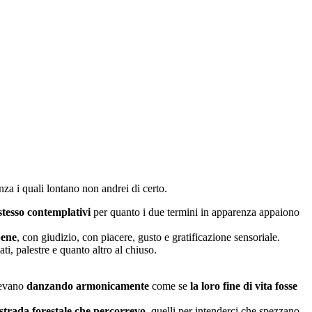
za i quali lontano non andrei di certo.
 stesso contemplativi
per quanto i due termini in apparenza appaiono
bene
, con giudizio, con piacere, gusto e gratificazione sensoriale.
ti, palestre e quanto altro al chiuso.
devano
danzando armonicamente
come se
la loro fine di vita fosse
a strada forestale che percorrevo
, quelli per intenderci che spezzano