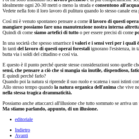
idealmente ogni 20-30 metri o meno la strada e
consentono all'acqua 
Vedete nella foto il loro lavoro di pulitura quando lo stesso canale era p
Così mi è venuto spontaneo pensare a come
il lavoro di questi oper
mangiare possiamo fare una manutenzione nostra interna altretta
Quindi di come
siamo artefici di tutto
o per essere precisi di come
po
In una società che spesso smarrisce
i valori e i sensi veri per i qua
In tanti
del lavoro di questi operai forestali
ignorano l'esistenza, in 
butta via i soldi del cittadino e così via.
E questo è il punto perché queste stesse considerazioni sono quelle c
sensi, che pensare a ciò che si mangia sia inutile, dispendioso, fati
E quindi perché farlo?
Quando poi la natura si riprende il suo ruolo e scatena i suoi istinti 
Allo stesso tempo quando
la natura organica dell'anima
che vive ne
nella stessa tragica drammaticità.
Possiamo anche attaccarci all'illusione che tutto sommato se arriva un 
Ma stiamo parlando, appunto, di un illusione.
editoriale
Indietro
Avanti